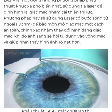
LASIK là một trong những phương pháp phẫu
thuật khúc xạ phổ biến nhất, sử dụng tia laser để
định hình lại giác mạc nhằm cải thiện thị lực.
Phương pháp này sẽ sử dụng Laser có bước sóng tử
ngoại (193nm) để bào mòn mô giác mạc một cách
an toàn, chính xác nhằm thay đổi hình dáng giác
mạc, khi đó ánh sáng sẽ hội tụ đúng vào võng mạc
và giúp nhìn thấy hình ảnh rõ nét hơn.
Phẫu thuật LASIK mắt chữa lão thị