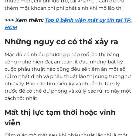
thuốc men, chi phí lưu trú, tái khám,…
Cần dự trù
thêm một khoản chi phí phát sinh khi mổ lão thị
>>> Xem thêm:
Top 8 bệnh viện mắt uy tín tại TP.
HCM
Những nguy cơ có thể xảy ra
Mặc dù có nhiều phương pháp mổ lão thị bằng
công nghệ hiện đại, an toàn, ít đau nhưng bất kỳ
cuộc phẫu thuật nào cũng đều sẽ tiềm ẩn một số
rủi ro nhất định và phẫu thuật lão thị cũng tương tự
như vậy. Bạn cần tìm hiểu kỹ và chuẩn bị tâm lý
trước để có thể dự phòng và xử lý các rủi ro này một
cách tốt nhất:
Mất thị lực tạm thời hoặc vĩnh
viễn
Cảm giác mờ mắt sau khi phẫu thuật lão thị là một