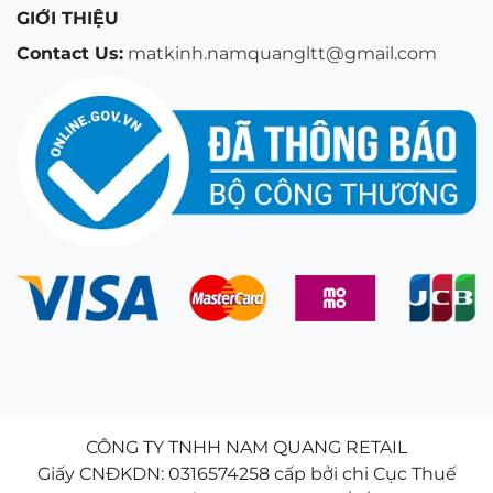
GIỚI THIỆU
Contact Us:
matkinh.namquangltt@gmail.com
CÔNG TY TNHH NAM QUANG RETAIL
Lựa chọn cửa hàng mắt kính uy tín để nâng niu đôi
Giấy CNĐKDN: 0316574258 cấp bởi chi Cục Thuế
mắt của bạn