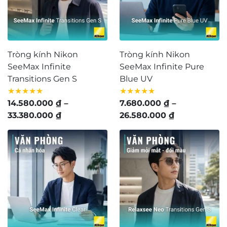
hảo để giúp đôi mắt khỏe mạnh với mức giá vô
cùng hợp lý cùng các tính năng vượt trội sau đây:
Tròng kính Nikon
Tròng kính Nikon
SeeMax Infinite
SeeMax Infinite Pure
Transitions Gen S
Blue UV
★★★★★
★★★★★
14.580.000
₫
–
7.680.000
₫
–
Khoảng
Khoảng
33.380.000
₫
26.580.000
₫
giá:
giá:
từ
từ
14.580.000 ₫
7.680.000 ₫
đến
đến
33.380.000 ₫
26.580.000 