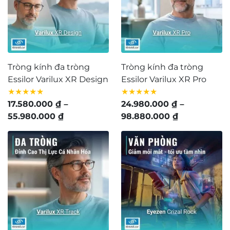
Chiết suất tròng kính được tính theo tỷ lệ tốc độ
ánh sáng
Tròng kính chiết suất 1.61 là gì?
Tròng kính chiết suất 1.61 là tròng kính có thiết kế
Tròng kính đa tròng
Tròng kính đa tròng
mỏng hơn so với tiêu chuẩn 10% và đạt được độ
Essilor Varilux XR Design
Essilor Varilux XR Pro
cứng tiêu chuẩn. Mẫu tròng kính này thích hợp với
★★★★★
★★★★★
nhiều loại gọng kính với độ cận từ 2 – 4 diop. Không
17.580.000
₫
–
24.980.000
₫
–
những thế, mẫu tròng kính này còn khá dễ nhuộm
Khoảng
Khoảng
55.980.000
₫
98.880.000
₫
màu.
giá:
giá:
từ
từ
17.580.000 ₫
24.980.000 
đến
đến
55.980.000 ₫
98.880.000 