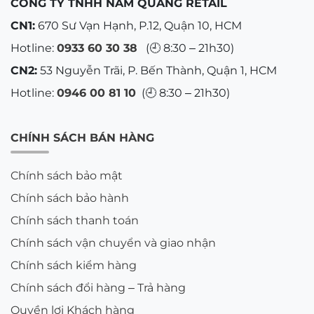
CÔNG TY TNHH NAM QUANG RETAIL
1.61 giúp giảm đáng kể độ dày và trọng lượng,
CN1:
670 Sư Vạn Hạnh, P.12, Quận 10, HCM
mang lại cảm giác thoải mái và tự tin hơn khi sử
dụng.
Hotline:
0933 60 30 38
(🕘 8:30 – 21h30)
Người cần tròng kính có chất liệu bền, nhẹ, có
CN2:
53 Nguyễn Trãi, P. Bến Thành, Quận 1, HCM
thể sử dụng với các loại gọng kính khoan ốc,
Hotline:
0946 00 81 10
(🕘 8:30 – 21h30)
bắt vít mà không lo tròng bị hư hỏng. Tròng 1.61
thường được làm từ chất liệu High Index với
công nghệ hiện đại, có độ cứng và độ bền cao.
CHÍNH SÁCH BÁN HÀNG
Người muốn tròng kính có thêm các tính năng
bảo vệ mắt như chống trầy xước, chống tia UV,
Chính sách bảo mật
chống bám bẩn, chống ánh sáng xanh, giúp
bảo vệ mắt toàn diện trong quá trình sử dụng
Chính sách bảo hành
Chính sách thanh toán
Chính sách vận chuyển và giao nhận
Chính sách kiểm hàng
Chính sách đổi hàng – Trả hàng
Quyền lợi Khách hàng