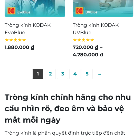
Tròng kính KODAK
Tròng kính KODAK
EvoBlue
UVBlue
★★★★★
★★★★★
1.880.000
₫
720.000
₫
–
Khoảng
4.280.000
₫
giá:
từ
→
1
2
3
4
5
720.000 ₫
đến
4.280.000 ₫
Tròng kính chính hãng cho nhu
cầu nhìn rõ, đeo êm và bảo vệ
mắt mỗi ngày
Tròng kính là phần quyết định trực tiếp đến chất