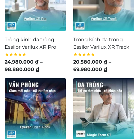
Tròng kính đa tròng
Tròng kính đa tròng
Essilor Varilux XR Pro
Essilor Varilux XR Track
★★★★★
★★★★★
24.980.000
₫
–
20.580.000
₫
–
Khoảng
Khoảng
98.880.000
₫
69.980.000
₫
giá:
giá:
từ
từ
24.980.000 ₫
20.580.000 
đến
đến
98.880.000 ₫
69.980.000 