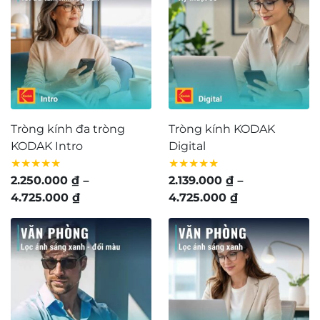
đến
9.160.000 ₫
Tròng kính đa tròng
Tròng kính KODAK
KODAK Intro
Digital
★★★★★
★★★★★
2.250.000
₫
–
2.139.000
₫
–
Khoảng
Khoảng
4.725.000
₫
4.725.000
₫
giá:
giá:
từ
từ
2.250.000 ₫
2.139.000 ₫
đến
đến
4.725.000 ₫
4.725.000 ₫