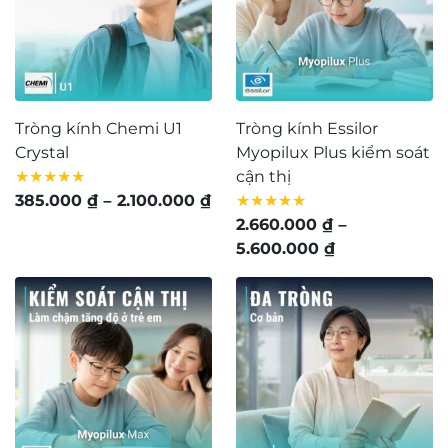
Tròng kính Chemi U1
Tròng kính Essilor
Crystal
Myopilux Plus kiểm soát
★★★★★
cận thị
Khoảng
385.000
₫
–
2.100.000
₫
★★★★★
giá:
2.660.000
₫
–
từ
Khoảng
5.600.000
₫
385.000 ₫
giá:
đến
từ
2.100.000 ₫
2.660.000 ₫
đến
5.600.000 ₫