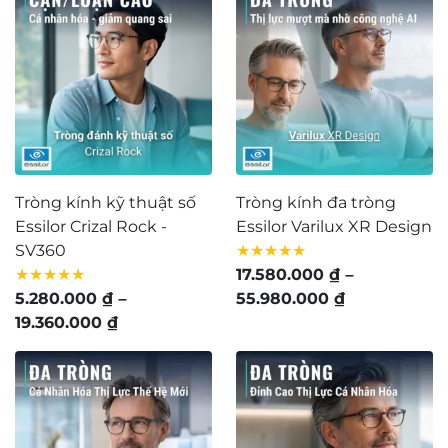
Tròng kính kỹ thuật số
Tròng kính đa tròng
Essilor Crizal Rock -
Essilor Varilux XR Design
SV360
★★★★★
★★★★★
17.580.000
₫
–
Khoảng
5.280.000
₫
–
55.980.000
₫
Khoảng
giá:
19.360.000
₫
giá:
từ
từ
17.580.000 ₫
5.280.000 ₫
đến
đến
55.980.000 
19.360.000 ₫