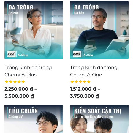
từ
4.400.000 ₫
đến
9.280.000 ₫
Tròng kính đa tròng
Tròng kính đa tròng
Chemi A-Plus
Chemi A-One
★★★★★
★★★★★
2.250.000
₫
–
1.512.000
₫
–
Khoảng
Khoảng
5.500.000
₫
3.750.000
₫
giá:
giá:
từ
từ
2.250.000 ₫
1.512.000 ₫
đến
đến
5.500.000 ₫
3.750.000 ₫