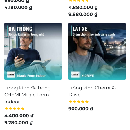
980.000
₫
–
★★★★★
Khoảng
4.180.000
₫
4.880.000
₫
–
giá:
Khoảng
9.880.000
₫
từ
giá:
980.000 ₫
từ
đến
4.880.000 ₫
4.180.000 ₫
đến
9.880.000 ₫
Tròng kính đa tròng
Tròng kính Chemi X-
CHEMI Magic Form
Drive
Indoor
★★★★★
★★★★★
900.000
₫
4.400.000
₫
–
Khoảng
9.280.000
₫
giá: