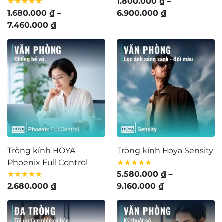
★★★★★
1.800.000
₫
–
Khoảng
1.680.000
₫
–
6.900.000
₫
Khoảng
giá:
7.460.000
₫
giá:
từ
từ
1.800.000 ₫
1.680.000 ₫
đến
đến
6.900.000 ₫
7.460.000 ₫
Tròng kính HOYA
Tròng kính Hoya Sensity
Phoenix Full Control
★★★★★
★★★★★
5.580.000
₫
–
Khoảng
2.680.000
₫
9.160.000
₫
giá:
từ
5.580.000 ₫