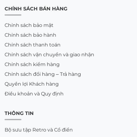
CHÍNH SÁCH BÁN HÀNG
Nếu bạn chưa biết nên bắt đầu từ đâu, hãy chọn
theo tình huống sử dụng thường gặp nhất của
Chính sách bảo mật
mình.
Chính sách bảo hành
Làm việc máy tính, điện thoại
Chính sách thanh toán
nhiều
Chính sách vận chuyển và giao nhận
Nếu bạn thường xuyên nhìn màn hình trong thời
Chính sách kiểm hàng
gian dài, nhóm nên ưu tiên là
tròng kính chống
Chính sách đổi hàng – Trả hàng
ánh sáng xanh
. Đây là lựa chọn phù hợp cho dân
Quyền lợi Khách hàng
văn phòng, học sinh sinh viên, người làm việc kỹ
thuật số hoặc người hay dùng điện thoại vào buổi
Điều khoản và Quy định
tối. Loại tròng này thường được quan tâm khi người
đeo muốn mắt dễ chịu hơn trong quá trình làm việc
THÔNG TIN
kéo dài.
Hay ra ngoài trời, đi nắng nhiều
Bộ sưu tập Retro và Cổ điển