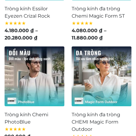
Tròng kính Essilor
Tròng kính đa tròng
Eyezen Crizal Rock
Chemi Magic Form ST
★★★★★
★★★★★
4.180.000
₫
–
4.080.000
₫
–
Khoảng
Khoảng
20.280.000
₫
11.880.000
₫
giá:
giá:
từ
từ
4.180.000 ₫
4.080.000 ₫
đến
đến
20.280.000 ₫
11.880.000 ₫
Tròng kính Chemi
Tròng kính đa tròng
PhotoBlue
CHEMI Magic Form
★★★★★
Outdoor