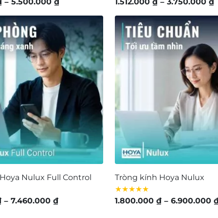
Khoảng
₫
–
5.500.000
₫
1.512.000
₫
–
3.750.000
₫
giá:
g
từ
t
2.250.000 ₫
1
đến
5.500.000 ₫
3
Hoya Nulux Full Control
Tròng kính Hoya Nulux
★★★★★
Khoảng
₫
–
7.460.000
₫
1.800.000
₫
–
6.900.000
giá: