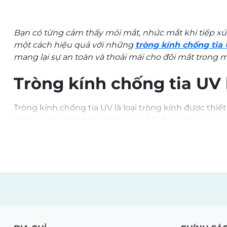
đến
13.600.000 ₫
Bạn có từng cảm thấy mỏi mắt, nhức mắt khi tiếp x
một cách hiệu quả với những
tròng kính chống tia
mang lại sự an toàn và thoải mái cho đôi mắt trong 
Tròng kính chống tia UV 
Tròng kính chống tia UV là loại tròng kính được thiế
kính và lớp váng phủ chống tia UV. Lớp váng này có 
các vấn đề về mắt như đục thủy tinh thể, thoái hóa