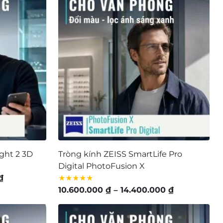
720.000 ₫
đến
4.280.000 ₫
ight 2 3D
Tròng kính ZEISS SmartLife Pro
Digital PhotoFusion X
Khoảng
₫
★★★★★
giá:
Khoảng
10.600.000
₫
–
14.400.000
₫
từ
giá:
3.700.000 ₫
từ