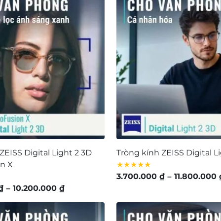
2.139.000 ₫
đến
4.725.000 ₫
ZEISS Digital Light 2 3D
Tròng kính ZEISS Digital L
n X
★★★★★
3.700.000
₫
–
11.800.000
Khoảng
₫
–
10.200.000
₫
giá:
từ