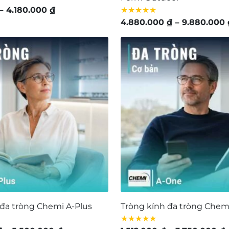
Khoảng
–
4.180.000
₫
★★★★★
giá:
4.880.000
₫
–
9.880.000
từ
980.000 ₫
đến
4.180.000 ₫
 đa tròng Chemi A-Plus
Tròng kính đa tròng Chem
★★★★★