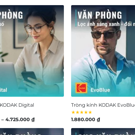
từ
1.680.000 ₫
đến
7.460.000 ₫
 KODAK Digital
Tròng kính KODAK EvoBlu
★★★★★
Khoảng
–
4.725.000
₫
1.880.000
₫
giá:
từ