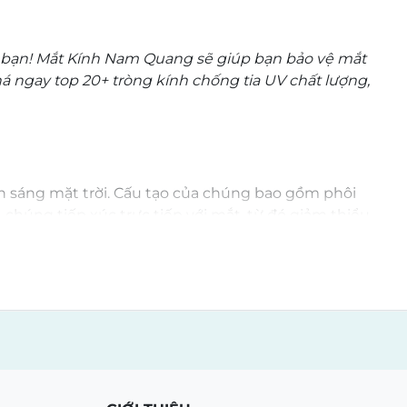
13.180.000 ₫
đến
11.580.000 ₫
a bạn! Mắt Kính Nam Quang sẽ giúp bạn bảo vệ mắt
 ngay top 20+ tròng kính chống tia UV chất lượng,
ánh sáng mặt trời. Cấu tạo của chúng bao gồm phôi
 chúng tiếp xúc trực tiếp với mắt, từ đó giảm thiểu