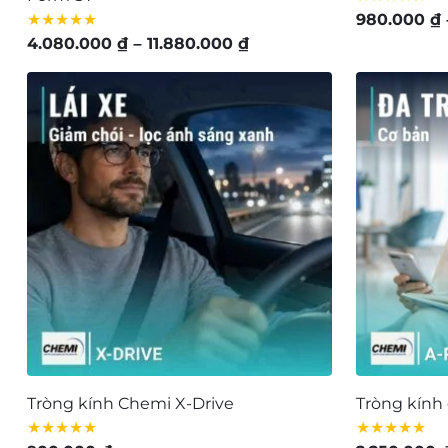
★★★★★
980.000
₫
Khoảng
4.080.000
₫
–
11.880.000
₫
giá:
từ
4.080.000 ₫
đến
11.880.000 ₫
Tròng kính Chemi X-Drive
Tròng kính
★★★★★
★★★★★