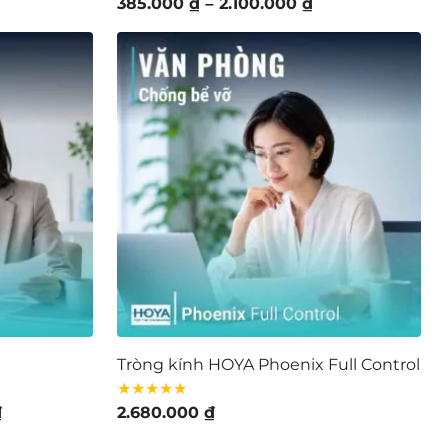
Khoảng
Khoảng
385.000
₫
–
2.100.000
₫
iá:
giá:
ừ
từ
.512.000 ₫
385.000 ₫
đến
đến
.750.000 ₫
2.100.000 ₫
Tròng kính HOYA Phoenix Full Control
★★★★★
Khoảng
₫
2.680.000
₫
giá: