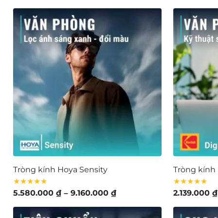
Tròng kính Hoya Sensity
Tròng kính
★★★★★
★★★★★
Khoảng
5.580.000
₫
–
9.160.000
₫
2.139.000
₫
giá:
từ