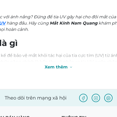
đến
12.580.000 ₫
úc với ánh nắng? Đừng để tia UV gây hại cho đôi mắt củ
 UV
hàng đầu. Hãy cùng
Mắt Kính Nam Quang
khám phá
mọi hoàn cảnh.
là gì
t kế để bảo vệ mắt khỏi tác hại của tia cực tím (UV) từ 
chức năng chính là hấp thụ và phản xạ tia UV, ngăn chặn
Xem thêm
 điểm vàng, và các bệnh về da quanh mắt.
Theo dõi trên mạng xã hội