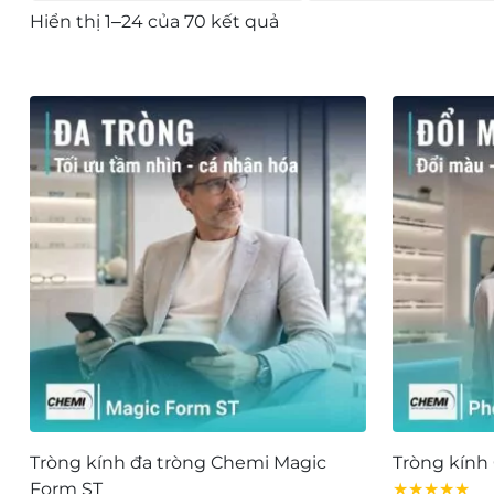
Đã
Hiển thị 1–24 của 70 kết quả
sắp
xếp
theo
mới
nhất
Tròng kính đa tròng Chemi Magic
Tròng kính
Form ST
★★★★★