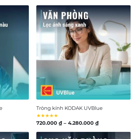
từ
1.800.000 ₫
đến
6.900.000 ₫
e
Tròng kính KODAK UVBlue
★★★★★
Khoảng
720.000
₫
–
4.280.000
₫
giá:
từ