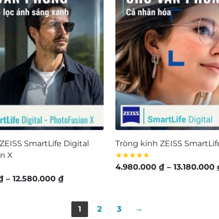
6.700.000 ₫
đến
10.200.000 ₫
ZEISS SmartLife Digital
Tròng kính ZEISS SmartLife
n X
★★★★★
4.980.000
₫
–
13.180.000
Khoảng
₫
–
12.580.000
₫
giá:
từ
→
1
2
3
8.380.000 ₫