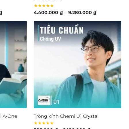
★★★★★
Khoảng
Khoảng
₫
4.400.000
₫
–
9.280.000
₫
giá:
giá:
từ
từ
4.880.000 ₫
4.400.000 ₫
đến
đến
9.880.000 ₫
9.280.000 ₫
i A-One
Tròng kính Chemi U1 Crystal
★★★★★