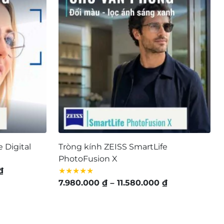
đến
10.600.000 
11.800.000 ₫
đến
14.400.000 
 Digital
Tròng kính ZEISS SmartLife
PhotoFusion X
Khoảng
₫
★★★★★
giá:
Khoảng
7.980.000
₫
–
11.580.000
₫
từ
giá:
4.980.000 ₫
từ
đến
7.980.000 ₫