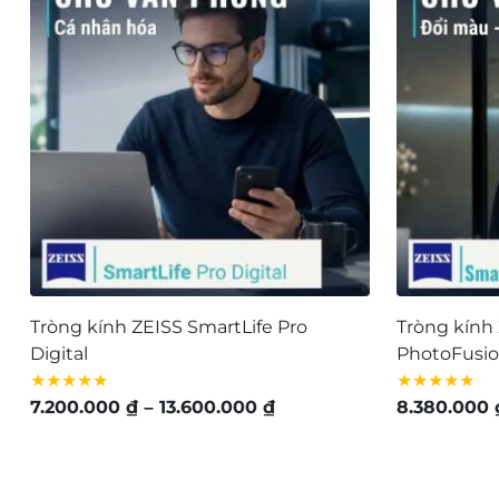
đến
515.000 ₫
Tròng kính ZEISS SmartLife Pro
Tròng kính 
Digital
PhotoFusio
★★★★★
★★★★★
Khoảng
7.200.000
₫
–
13.600.000
₫
8.380.000
giá:
từ
7.200.000 ₫