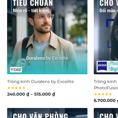
5.580.000 ₫
đến
9.160.000 ₫
Tròng kính Duralens by Excelite
Tròng kính 
★★★★★
PhotoFusio
Khoảng
240.000
₫
–
515.000
₫
★★★★★
giá:
6.700.000
từ
240.000 ₫