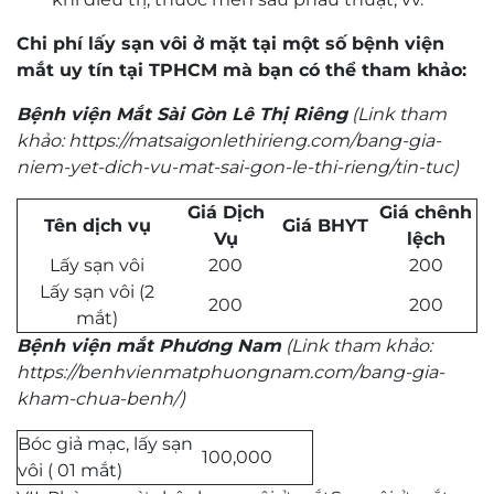
Chi phí lấy sạn vôi ở mặt tại một số bệnh viện
mắt uy tín tại TPHCM mà bạn có thể tham khảo:
Bệnh viện Mắt Sài Gòn Lê Thị Riêng
(Link tham
khảo: https://matsaigonlethirieng.com/bang-gia-
niem-yet-dich-vu-mat-sai-gon-le-thi-rieng/tin-tuc)
Giá Dịch
Giá chênh
Tên dịch vụ
Giá BHYT
Vụ
lệch
Lấy sạn vôi
200
200
Lấy sạn vôi (2
200
200
mắt)
Bệnh viện mắt Phương Nam
(Link tham khảo:
https://benhvienmatphuongnam.com/bang-gia-
kham-chua-benh/)
Bóc giả mạc, lấy sạn
100,000
vôi ( 01 mắt)