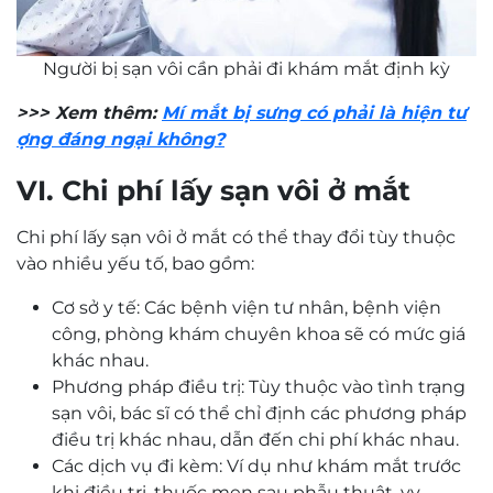
Người bị sạn vôi cần phải đi khám mắt định kỳ
>>> Xem thêm:
Mí mắt bị sưng có phải là hiện tư
ợng đáng ngại không?
VI. Chi phí lấy sạn vôi ở mắt
Chi phí lấy sạn vôi ở mắt có thể thay đổi tùy thuộc
vào nhiều yếu tố, bao gồm:
Cơ sở y tế: Các bệnh viện tư nhân, bệnh viện
công, phòng khám chuyên khoa sẽ có mức giá
khác nhau.
Phương pháp điều trị: Tùy thuộc vào tình trạng
sạn vôi, bác sĩ có thể chỉ định các phương pháp
điều trị khác nhau, dẫn đến chi phí khác nhau.
Các dịch vụ đi kèm: Ví dụ như khám mắt trước
khi điều trị, thuốc men sau phẫu thuật, vv.