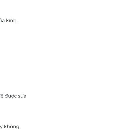
ủa kính.
để được sửa
ay không.