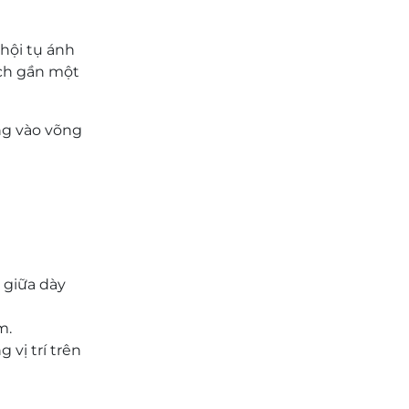
 hội tụ ánh
ách gần một
ung vào võng
 giữa dày
m.
 vị trí trên