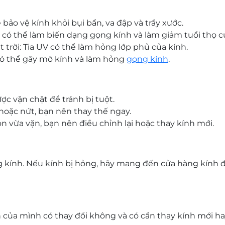
bảo vệ kính khỏi bụi bẩn, va đập và trầy xước.
o có thể làm biến dạng gọng kính và làm giảm tuổi thọ c
t trời: Tia UV có thể làm hỏng lớp phủ của kính.
có thể gây mờ kính và làm hỏng
gọng kính
.
ợc vặn chặt để tránh bị tuột.
 hoặc nứt, bạn nên thay thế ngay.
n vừa vặn, bạn nên điều chỉnh lại hoặc thay kính mới.
g kính. Nếu kính bị hỏng, hãy mang đến cửa hàng kính 
 của mình có thay đổi không và có cần thay kính mới h