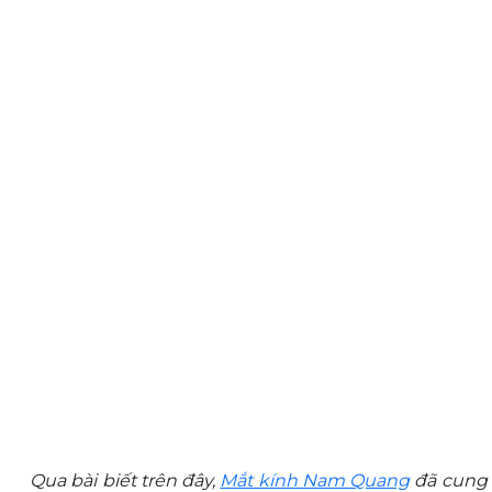
Qua bài biết trên đây,
Mắt kính Nam Quang
đã cung c