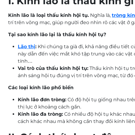
I. Kính lão là thấu kính gì
Kính lão là loại thấu kính hội tụ.
Nghĩa là,
tròng kín
trí trên võng mạc, giúp người đeo nhìn rõ các vật ở g
Tại sao kính lão lại là thấu kính hội tụ?
Lão thị
:
Khi chúng ta già đi, khả năng điều tiết 
này dẫn đến việc mắt khó tập trung vào các vật ở
tính…
Vai trò của thấu kính hội tụ:
Thấu kính hội tụ tr
ánh sáng hội tụ đúng vị trí trên võng mạc, từ đó c
Các loại kính lão phổ biến
Kính lão đơn tròng:
Có độ hội tụ giống nhau trê
thị lực ở khoảng cách gần.
Kính lão đa tròng:
Có nhiều độ hội tụ khác nhau
cách khác nhau mà không cần thay đổi kính liên