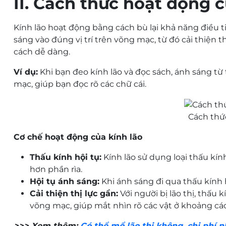
II. Cách thức hoạt động c
Kính lão hoạt động bằng cách bù lại khả năng điều ti
sáng vào đúng vị trí trên võng mạc, từ đó cải thiện 
cách dễ dàng.
Ví dụ:
Khi bạn đeo kính lão và đọc sách, ánh sáng từ t
mạc, giúp bạn đọc rõ các chữ cái.
Cách thứ
Cơ chế hoạt động của kính lão
Thấu kính hội tụ:
Kính lão sử dụng loại thấu kính
hơn phần rìa.
Hội tụ ánh sáng:
Khi ánh sáng đi qua thấu kính hộ
Cải thiện thị lực gần:
Với người bị lão thị, thấu 
võng mạc, giúp mắt nhìn rõ các vật ở khoảng cá
>>> Xem thêm:
Có thể mổ lão thị không, chi phí 