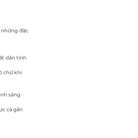
có những đặc
ất dần tính
õ chữ khi
ánh sáng
lực cả gần