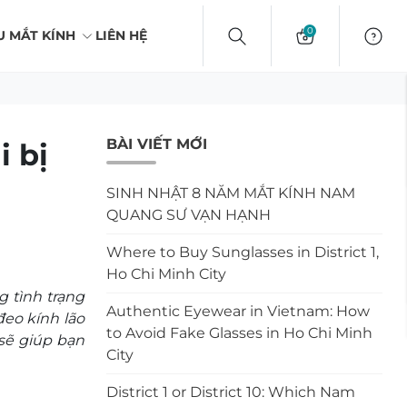
0
U MẮT KÍNH
LIÊN HỆ
BÀI VIẾT MỚI
i bị
SINH NHẬT 8 NĂM MẮT KÍNH NAM
QUANG SƯ VẠN HẠNH
Where to Buy Sunglasses in District 1,
Ho Chi Minh City
g tình trạng
Authentic Eyewear in Vietnam: How
đeo kính lão
to Avoid Fake Glasses in Ho Chi Minh
sẽ giúp bạn
City
District 1 or District 10: Which Nam