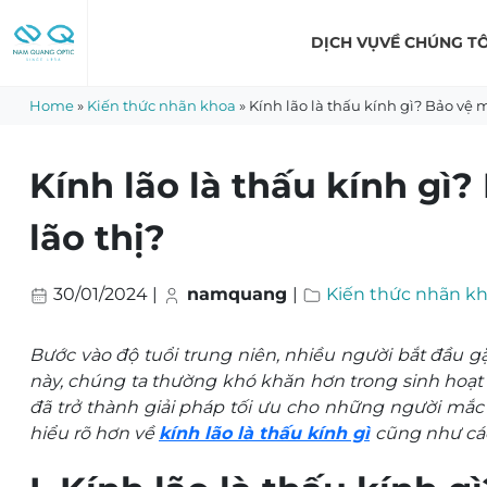
Skip
to
DỊCH VỤ
VỀ CHÚNG TÔ
content
Home
»
Kiến thức nhãn khoa
»
Kính lão là thấu kính gì? Bảo vệ m
Kính lão là thấu kính gì?
lão thị?
30/01/2024
|
namquang
|
Kiến thức nhãn k
Bước vào độ tuổi trung niên, nhiều người bắt đầu gặp
này, chúng ta thường khó khăn hơn trong sinh hoạt t
đã trở thành giải pháp tối ưu cho những người mắc tậ
hiểu rõ hơn về
kính lão là thấu kính gì
cũng như các