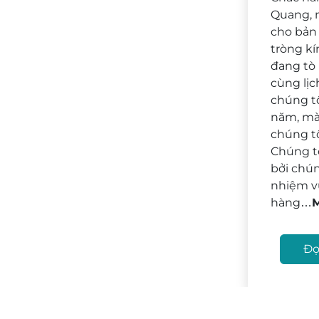
Quang, 
cho bản
tròng kí
đang tò
cùng lịc
chúng tô
năm, mà
chúng tô
Chúng t
bởi chún
nhiệm v
hàng…
M
Đọ