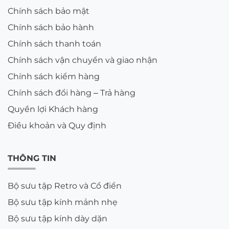
nặng, việc đặt đánh riêng dòng này sẽ đẩy chi
phí lên khá cao. Lúc này bạn có thể cân nhắc lên
thẳng các dòng chiết suất 1.67 hoặc các hãng
cao cấp hơn để có độ mỏng tối ưu.
7. Giải Đáp Các Câu Hỏi Thường
Gặp (FAQ)
Câu 1: Tôi không bị cận/loạn thị thì có đeo được
tròng kính Chemi X-Drive không?
Trả lời:
Hoàn toàn được. Hãng có sẵn phiên bản
0.00 Diop (kính không độ) dành riêng cho những
người có thị lực tốt nhưng muốn sở hữu một chiếc
kính chuyên dụng để bảo vệ mắt, chống chói lóa và
tăng an toàn khi lái xe đường dài.
Câu 2: Kính có lớp phủ màu tím như vậy thì khi
nhìn mọi thứ có bị đổi màu không?