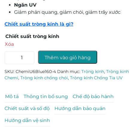
Ngăn UV
Giảm phản quang, giảm chói, giảm trầy xước
Chiết suất tròng kính là gì?
Chiết suất tròng kính
Tròng
Thêm vào giỏ hàng
kính
Chemi
SKU:
ChemiU6Blue160-4
Danh mục:
Tròng kính
,
Tròng kính
X-
Chemi
,
Tròng kính chống chói
,
Tròng kính Chống Tia UV
Drive
số
lượng
Mô tả
Thông tin bổ sung
Chế độ bảo hành
Chiết suất và số độ
Hướng dẫn bảo quản
Hướng dẫn vệ sinh