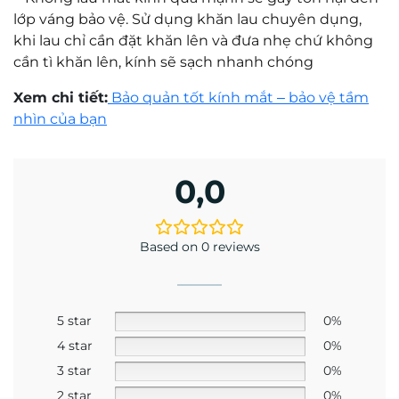
vùng nhìn rộng
Tròng kính ứng dụng thiết kế
Aspheric (ASP)
– hay
còn gọi là thiết kế phẳng/phi cầu. So với tròng kính
cầu (Spheric) truyền thống vốn hay bị dày ở rìa và
làm méo hình ảnh khi liếc mắt sang hai bên, thiết
kế ASP giúp triệt tiêu hiện tượng này. Vùng nhìn
của bạn sẽ rộng và chân thực hơn, không bị hiện
tượng “cong vênh” ở các góc kính, cực kỳ có lợi khi
cần liếc kính chiếu hậu để sang đường hoặc chuyển
làn.
3. Thông Số Kỹ Thuật Và Các
Phiên Bản
Hiện nay tại thị trường Việt Nam, dòng tròng này
được phân phối chính hãng phổ biến nhất dưới
phiên bản sẵn có (Stock) sau: