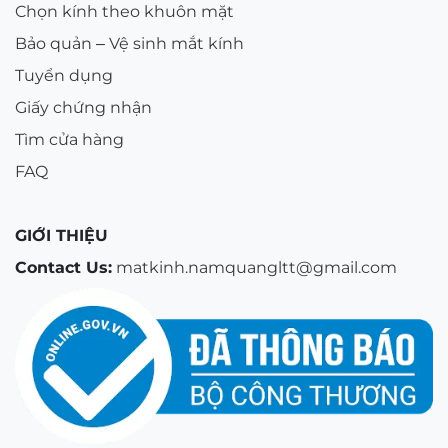
Trả lời:
Không. Lớp phủ màu ánh tím chỉ nhìn thấy
từ phía ngoài khi có ánh sáng phản chiếu vào bề
mặt kính. Khi bạn đeo kính vào, tầm nhìn hoàn toàn
trong suốt, màu sắc của cảnh vật, biển báo hay đèn
tín hiệu giao thông được giữ nguyên vẹn và trung
thực, không bị ám vàng hay biến đổi màu sắc.
Câu 3: Tôi có thể đeo tròng kính Chemi X-Drive
này để đi làm việc văn phòng hàng ngày được
không?
Trả lời:
Được. Kính vẫn tích hợp tính năng lọc ánh
sáng xanh từ máy tính, điện thoại và chống tia UV
hoàn toàn. Do đó, bạn có thể sử dụng nó như một
chiếc kính đa năng đeo suốt cả ngày từ nhà đến
công sở và ngược lại.