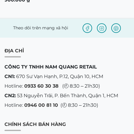
bạn thường xuyên bị chảy nước mắt, mỏi mắt
hoặc nhức đầu mỗi khi nhìn vào các nguồn
sáng mạnh, đây là giải pháp giảm tải áp lực rất
tốt cho mắt.
Ai nên cân nhắc kỹ trước khi
mua?
Học sinh, sinh viên, dân văn phòng ngồi cố
định:
Nếu phần lớn thời gian trong ngày của
bạn là ngồi trong lớp học hoặc phòng máy tính,
ít khi phải ra đường vào ban đêm, việc lựa chọn
các dòng chuyên dụng về ánh sáng xanh văn
phòng như
Chemi U6
sẽ tối ưu chi phí và mang
lại trải nghiệm phù hợp hơn.
Người có độ khúc xạ quá cao:
Dải độ có sẵn
của X-Drive dừng lại ở mức cận -6.00 Diop và
loạn -2.00 Diop. Nếu bạn cận 7-8 Diop hoặc loạn