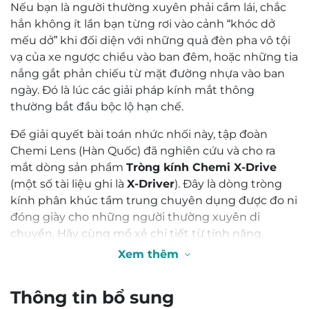
Nếu bạn là người thường xuyên phải cầm lái, chắc
hẳn không ít lần bạn từng rơi vào cảnh “khóc dở
mếu dở” khi đối diện với những quả đèn pha vô tội
vạ của xe ngược chiều vào ban đêm, hoặc những tia
nắng gắt phản chiếu từ mặt đường nhựa vào ban
ngày. Đó là lúc các giải pháp kính mắt thông
thường bắt đầu bộc lộ hạn chế.
Để giải quyết bài toán nhức nhối này, tập đoàn
Chemi Lens (Hàn Quốc) đã nghiên cứu và cho ra
mắt dòng sản phẩm
Tròng kính Chemi X-Drive
(một số tài liệu ghi là
X-Driver
). Đây là dòng tròng
kính phân khúc tầm trung chuyên dụng được đo ni
đóng giày cho những người thường xuyên di
chuyển. Hãy cùng mổ xẻ chi tiết từ tính năng,
thông số cho đến những đánh giá thực tế nhất về
Xem thêm
sản phẩm này qua bài viết dưới đây.