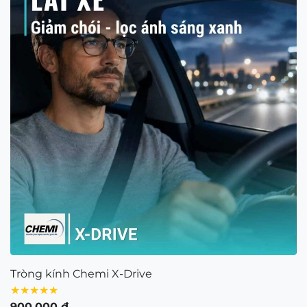
Nhắc?
Quận 1, TP.Hồ Chí Minh ngày 5/11/2020
Người đại diện bà: Nguyễn Kim Yến – Điện thoại:
Dù sở hữu nhiều công nghệ vượt trội nhưng Chemi
0938103890 – Địa chỉ: 80/54 Lãnh Binh Thăng,
X-Drive không phải là sản phẩm “vạn năng” cho tất
Phường 11, Quận 11, TP.Hồ Chí Minh
cả mọi người. Việc lựa chọn cần dựa trên nhu cầu
thực tế:
Bản quyền © 2021 thuộc về Mắt Kính Nam Quang.
Ai nên chọn mua ngay?
Tài xế, người di chuyển nhiều:
Những người lái
xe ô tô, xe máy di chuyển liên tục ngoài đường,
đặc biệt là vào các khung giờ muộn hoặc sáng
sớm.
Người làm việc dưới cường độ ánh sáng
mạnh:
Những người hay phải làm việc ngoài
trời, công trường hoặc nơi có hệ thống đèn cao
áp công suất lớn.
Người có mắt nhạy cảm với ánh sáng:
Nếu