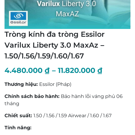
Tròng kính đa tròng Essilor
Varilux Liberty 3.0 MaxAz –
1.50/1.56/1.59/1.60/1.67
Khoảng
4.480.000
₫
–
11.820.000
₫
giá:
Thương hiệu:
Essilor (Pháp)
từ
Chính sách bảo hành:
Bảo hành lỗi váng phủ 06
4.480.0
tháng
đến
Chiết suất:
1.50 / 1.56 / 1.59 Airwear / 1.60 / 1.67
11.820.0
Tính năng: