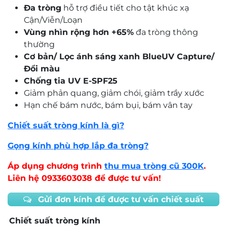
Đa tròng
hỗ trợ điều tiết cho tật khúc xạ
Cận/Viễn/Loạn
Vùng nhìn rộng hơn +65%
đa tròng thông
thường
Cơ bản/ Lọc ánh sáng xanh BlueUV Capture/
Đổi màu
Chống tia UV E-SPF25
Giảm phản quang, giảm chói, giảm trầy xước
Hạn chế bám nước, bám bụi, bám vân tay
Chiết suất tròng kính là gì?
Gọng kính phù hợp lắp đa tròng?
Áp dụng chương trình
thu mua tròng cũ 300K
.
Liên hệ 0933603038 để được tư vấn!
Gửi đơn kính để được tư vấn chiết suất
Chiết suất tròng kính