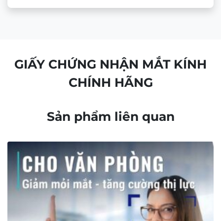
Công nghệ độc quyền của tròng kính đa tròng
Essilor Varilux Liberty 3.0 MaxAz
GIẤY CHỨNG NHẬN MẮT KÍNH
Tròng kính còn được kết hợp linh
CHÍNH HÃNG
hoạt với các công nghệ và tính
năng khác như:
Sản phẩm liên quan
Tròng kính đa tròng chống ánh sáng xanh
Essilor Varilux Liberty 3.0 MaxAz
: Kết hợp tính
năng lọc ánh sáng xanh thông minh bằng chất
liệu tròng: Cho tia sáng xanh ngọc có lợi đi qua
và ngăn tia sáng xanh tím có hại từ công nghệ
BlueUV Capture.
Và sau khi kết hợp chúng ta
có tròng kính 3 tính năng trong 1
Xem thêm:
Ánh Sáng Xanh là gì? Tác hại của nó tới