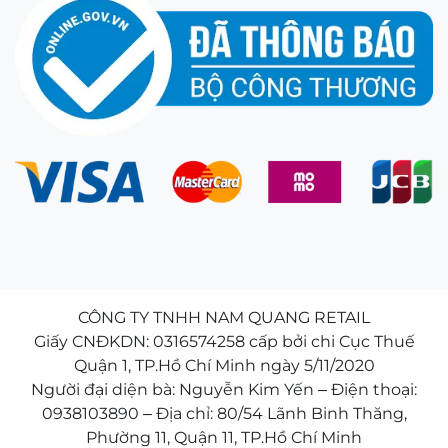
xuống nhìn gần (màn hình điện thoại), đồng tử của
mắt sẽ di chuyển theo một đường cong sinh lý tự
nhiên. Công nghệ Path Optimizer™ tính toán chính
xác đường di chuyển này dựa trên thông số mắt
của từng người, tạo ra một “hành lang thị giác”
mượt mà. Điều này giúp mắt bạn không bị sượng,
không cảm thấy gắt hay biến dạng hình ảnh khi
đảo mắt liên tục.
Mở rộng vùng nhìn rộng hơn 65%
So với các loại tròng kính đa tròng phẳng hoặc đa
tròng công nghệ cũ, Varilux Liberty 3.0 giúp mở
rộng vùng nhìn rõ ràng ở tầm trung và tầm gần
CÔNG TY TNHH NAM QUANG RETAIL
thêm khoảng 65%. Nhờ đó, bạn không cần phải
Giấy CNĐKDN: 0316574258 cấp bởi chi Cục Thuế
xoay cổ hay nghiêng đầu quá nhiều khi đọc tài liệu
Quận 1, TP.Hồ Chí Minh ngày 5/11/2020
trên bàn làm việc hay thao tác trên bảng điều khiển
Người đại diện bà: Nguyễn Kim Yến – Điện thoại:
xe hơi.
0938103890 – Địa chỉ: 80/54 Lãnh Binh Thăng,
Phường 11, Quận 11, TP.Hồ Chí Minh