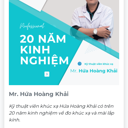
Công nghệ nổi bật trên
tròng
kính Essilor
Varilux Liberty 3.0
chinh phục khách hàng khó tính
nhất!
Tròng kính Varilux Liberty 3.0 nổi bật với công nghệ
Part Optimizer vùng nhìn rộng hơn +65%
so với
đa tròng thông thường.
Xem thêm:
Các kiểu gọng kính phù hợp lắp kính đa
tròng
Mr. Hứa Hoàng Khải
Kỹ thuật viên khúc xạ Hứa Hoàng Khải có trên
20 năm kinh nghiệm về đo khúc xạ và mài lắp
kính.