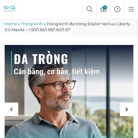
Skip
0
to
content
Home
»
Tròng kính
»
Tròng kính đa tròng Essilor Varilux Liberty
3.0 MaxAz – 1.50/1.56/1.59/1.60/1.67