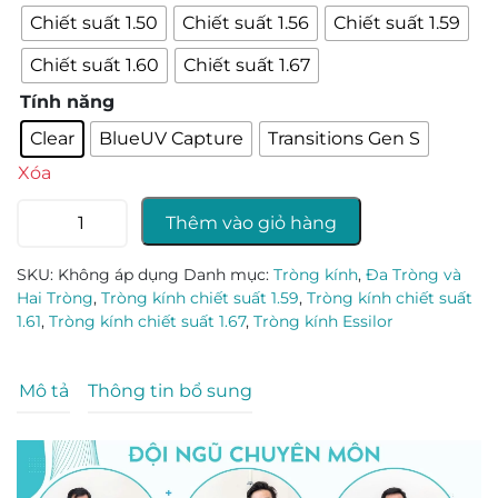
Chiết suất 1.50
Chiết suất 1.56
Chiết suất 1.59
Chiết suất 1.60
Chiết suất 1.67
Tính năng
Clear
BlueUV Capture
Transitions Gen S
Xóa
Tròng
Thêm vào giỏ hàng
kính
đa
SKU:
Không áp dụng
Danh mục:
Tròng kính
,
Đa Tròng và
tròng
Hai Tròng
,
Tròng kính chiết suất 1.59
,
Tròng kính chiết suất
Essilor
1.61
,
Tròng kính chiết suất 1.67
,
Tròng kính Essilor
Varilux
Liberty
3.0
Mô tả
Thông tin bổ sung
MaxAz
-
1.50/1.56/1.59/1.60/1.67
số