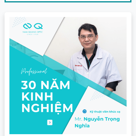
Tròng kính đa tròng Essilor Varilux
Tính năng vượt trội từ
kính đa
tròng
Essilor Varilux Liberty 3.0
MaxAz
Essilor
đã có giải pháp tiên tiến được tin dùng bởi