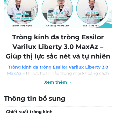
lượng
Tròng kính đa tròng Essilor
Varilux Liberty 3.0 MaxAz –
Giúp
thị lực sắc nét và tự nhiên
Tròng kính đa tròng
Essilor Varilux Liberty 3.0
MaxAz
– thị lực hoàn hảo trong mọi khoảng cách
chỉ với 1 cặp kính sắc nét tức thì và tầm nhìn liền
Xem thêm
mạch từ gần đến xa
Thông tin bổ sung
Chiết suất tròng kính