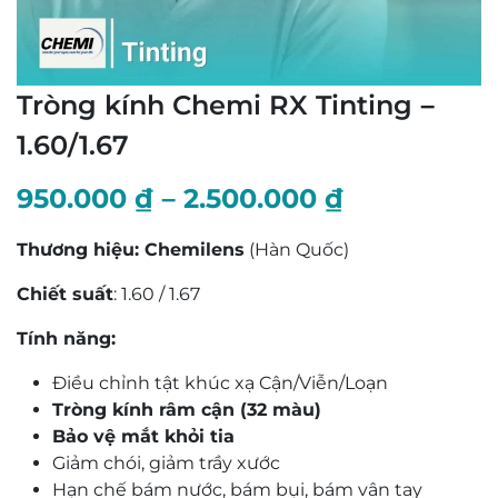
Tròng kính Chemi RX Tinting –
1.60/1.67
Khoảng
950.000
₫
–
2.500.000
₫
giá:
Thương hiệu: Chemilens
(Hàn Quốc)
từ
Chiết suất
: 1.60 / 1.67
950.000 ₫
Tính năng:
đến
Điều chỉnh tật khúc xạ Cận/Viễn/Loạn
2.500.000 
Tròng kính râm cận (32 màu)
Bảo vệ mắt khỏi tia
Giảm chói, giảm trầy xước
Hạn chế bám nước, bám bụi, bám vân tay