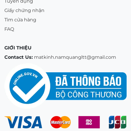
Tuyển dụng
(Style)
Giấy chứng nhận
Nhuộm màu đặc (Solid):
Toàn bộ miếng kính
Tìm cửa hàng
có một màu duy nhất từ trên xuống dưới với độ
FAQ
đậm nhạt tùy chọn (thông thường là mức râm
đậm 85% để chống chói tốt nhất).
GIỚI THIỆU
Nhuộm màu loang (Gradient):
Phần đỉnh trên
của kính sẽ có màu đậm nhất để che nắng từ
Contact Us:
matkinh.namquangltt@gmail.com
trên cao chiếu xuống, sau đó màu sẽ nhạt dần
và trở nên trong suốt ở phần đáy kính. Kiểu này
cực kỳ được giới tài xế ưa chuộng vì vừa chống
chói mắt khi nhìn đường, vừa nhìn rõ bảng
đồng hồ taplo bên dưới gầm xe.
3.3. Bảng màu đa dạng lên tới 20
màu
Hãng cung cấp catalog màu sắc cực kỳ phong phú: