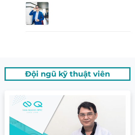
Tròng kính râm cận
Chemi RX Tinting bảo vệ mắt
bạn với các tính năng sau:
Đội ngũ kỹ thuật viên
Tiện ích từ tròng kính râm cận Chemi RX
Tròng kính Chemi
RX nhuộm màu với 2 hình thức:
Nhuộm màu toàn phần (Tinting Full)
và
Nhuộm