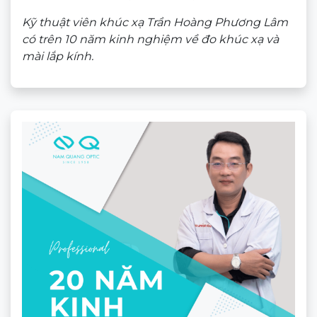
Kỹ thuật viên khúc xạ Trần Hoàng Phương Lâm
có trên 10 năm kinh nghiệm về đo khúc xạ và
mài lắp kính.
Tròng kính râm cận Chemi RX Tinting bảng màu
Chemi RX Tinting
là dòng sản phẩm
kính mát có
độ
phổ thông, ưu điểm giá rẻ dễ mua, phù hợp
người yêu thích kính mát thời trang. Nếu bạn mong
muốn một sản phẩm tròng kính cao cấp vừa
sử
dụng được khi ở trong nhà vừa là kính mát khi ra
đường
có thể xem loại
tròng kính đổi màu
: Tròng
kính
Essilor Transitions Signature Gen 8
thương
hiệu Essilor – Pháp
Sản phẩm thương hiệu Chemi khác: