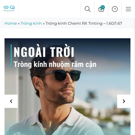
Skip
0
to
content
Home
»
Tròng kính
»
Tròng kính Chemi RX Tinting – 1.60/1.67