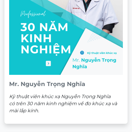
màu bán phần (Tinting Gradient)
Mr. Nguyễn Trọng Nghĩa
Kỹ thuật viên khúc xạ Nguyễn Trọng Nghĩa
có trên 30 năm kinh nghiệm về đo khúc xạ và
mài lắp kính.
Khi đặt hàng bắt buộc phải là 1 cặp mắt (mắt trái
và mắt phải). Không nhận đơn hàng 1 miếng.
Độ đậm nhạt của tròng kính thực tế sẽ khác