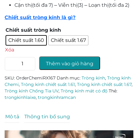
Cận thị(tối đa 7) – Viễn thị(3) – Loạn thị(tối đa 2)
Chiết suất tròng kính là gì?
Chiết suất tròng kính
Chiết suất 1.60
Chiết suất 1.67
Xóa
Tròng
Thêm vào giỏ hàng
kính
Chemi
SKU:
OrderChemiRX167
Danh mục:
Tròng kính
,
Tròng kính
RX
Chemi
,
Tròng kính chiết suất 1.61
,
Tròng kính chiết suất 1.67
,
Tinting
Tròng kính Chống Tia UV
,
Tròng kính mát có độ
Thẻ:
-
trongkinhlaixe
,
trongkinhramcan
1.60/1.67
số
Mô tả
Thông tin bổ sung
lượng