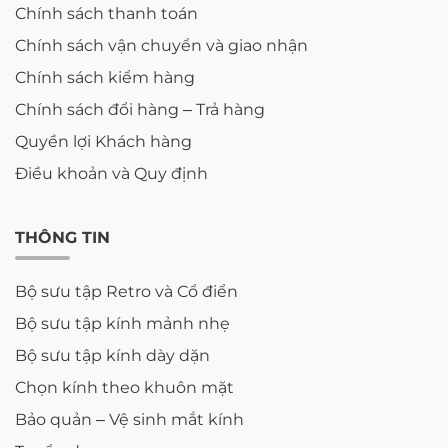
Chính sách thanh toán
Chiết suất 1.56:
Phù hợp cho những ai cận nhẹ
Chính sách vận chuyển và giao nhận
(Dưới 3.00 Diop).
Chính sách kiểm hàng
Chiết suất 1.60 (Phôi MR-8 siêu dai):
Mỏng
Chính sách đổi hàng – Trả hàng
hơn loại thường 15%. Đây là phiên bản được các
Quyền lợi Khách hàng
thợ kính cực kỳ yêu thích vì phôi kính rất cứng
Điều khoản và Quy định
cáp, chuyên dụng để lắp vào các loại gọng kính
râm dáng thể thao, gọng xẻ cước hoặc gọng
khoan ốc bắt vít thời trang mà không sợ nứt rìa.
THÔNG TIN
Chiết suất 1.67 ASP:
Phiên bản siêu mỏng, mặt
kính phẳng phẳng dành cho người cận nặng
Bộ sưu tập Retro và Cổ điển
(Trên 4.00 Diop). Nhờ độ mỏng này, chiếc kính
Bộ sưu tập kính mảnh nhẹ
râm cận của bạn nhìn sẽ thanh thoát như một
Bộ sưu tập kính dày dặn
chiếc kính mát thời trang bình thường, không
bị lộ phần rìa nhựa dày cộp.
Chọn kính theo khuôn mặt
Bảo quản – Vệ sinh mắt kính
3.2. Chọn theo Kiểu nhuộm màu