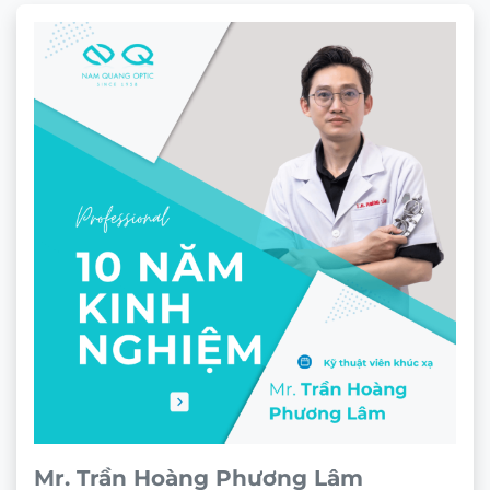
biệt so tròng mẫu, vì phụ thuộc các yếu tố:
chiết suất, đường kính, độ dày…của tròng kính.
Căn cứ vào tròng nhuộm màu thực tế làm
chuẩn.
Mr. Trần Hoàng Phương Lâm