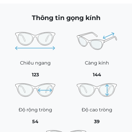
số
lượng
Thông tin gọng kính
Chiều ngang
Càng kính
123
144
Độ rộng tròng
Độ cao tròng
54
39