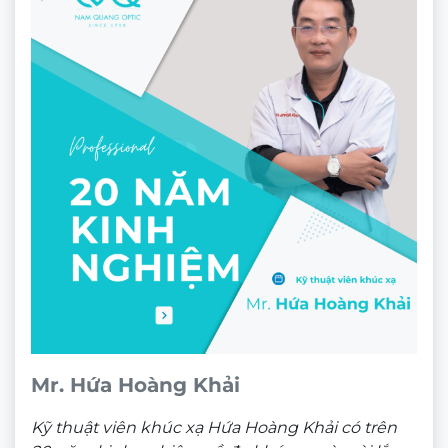
Gọng kính Challiol MS-60265
★★★★★
360.000
₫
Theo dõi trên mạng xã hội
ĐỊA CHỈ
CÔNG TY TNHH NAM QUANG RETAIL
CN1:
670 Sư Vạn Hạnh, P.12, Quận 10, HCM
Hotline:
0933 60 30 38
(🕘 8:30 – 21h30)
CN2:
53 Nguyễn Trãi, P. Bến Thành, Quận 1, HCM
Hotline:
0946 00 81 10
(🕘 8:30 – 21h30)