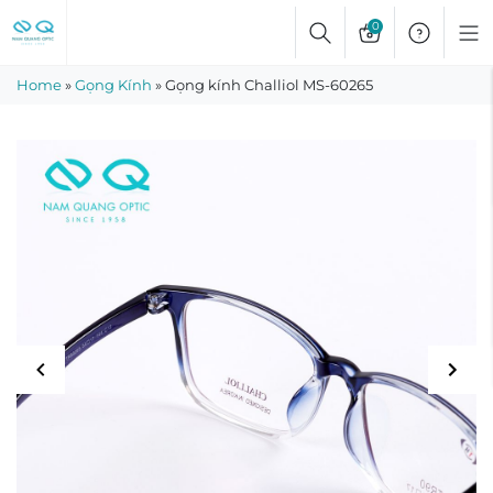
Skip
0
to
content
Home
»
Gọng Kính
»
Gọng kính Challiol MS-60265