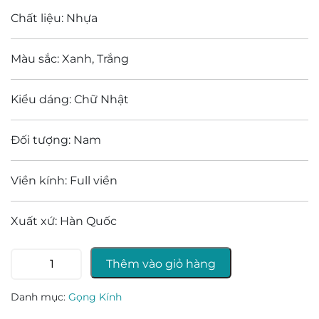
Chất liệu: Nhựa
Màu sắc: Xanh, Trắng
Kiểu dáng: Chữ Nhật
Đối tượng: Nam
Viền kính: Full viền
Xuất xứ: Hàn Quốc
Gọng
Thêm vào giỏ hàng
kính
Challiol
Danh mục:
Gọng Kính
MS-
60265