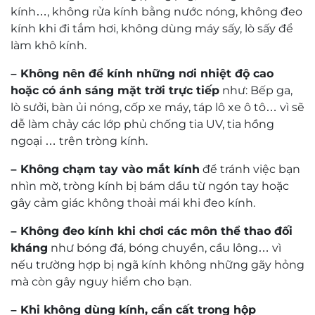
hình chữ nhật. Điều này giúp cho mắt kính Challiol
MS-60265 làm tôn lên nét góc cạnh khuôn mặt bạn
sẽ giúp khuôn mặt bạn sáng hơn và tự tin hơn.