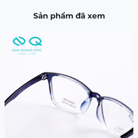
CÔNG TY TNHH NAM QUANG RETAIL
Giấy CNĐKDN: 0316574258 cấp bởi chi Cục Thuế
Quận 1, TP.Hồ Chí Minh ngày 5/11/2020
Người đại diện bà: Nguyễn Kim Yến – Điện thoại:
0938103890 – Địa chỉ: 80/54 Lãnh Binh Thăng,
Phường 11, Quận 11, TP.Hồ Chí Minh
Bản quyền © 2021 thuộc về Mắt Kính Nam Quang.