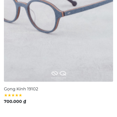
Bộ sưu tập Retro và Cổ điển
Bộ sưu tập kính mảnh nhẹ
Bộ sưu tập kính dày dặn
Chọn kính theo khuôn mặt
Bảo quản – Vệ sinh mắt kính
Tuyển dụng
Giấy chứng nhận
Tìm cửa hàng
FAQ
GIỚI THIỆU
Contact Us:
matkinh.namquangltt@gmail.com