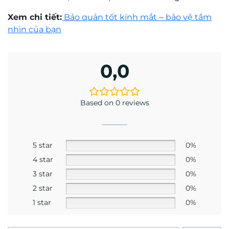
Xem chi tiết:
Bảo quản tốt kính mắt – bảo vệ tầm
nhìn của bạn
0,0
Based on 0 reviews
5 star
0%
4 star
0%
3 star
0%
2 star
0%
1 star
0%