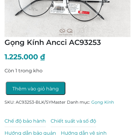
Gọng Kính Ancci AC93253
1.225.000
₫
Còn 1 trong kho
Thêm vào giỏ hàng
Gọng
Kính
SKU:
AC93253-BLK/SYMaster
Danh mục:
Gọng Kính
Ancci
AC93253
Chế độ bảo hành
Chiết suất và số độ
số
lượng
Hướng dẫn bảo quản
Hướng dẫn vệ sinh