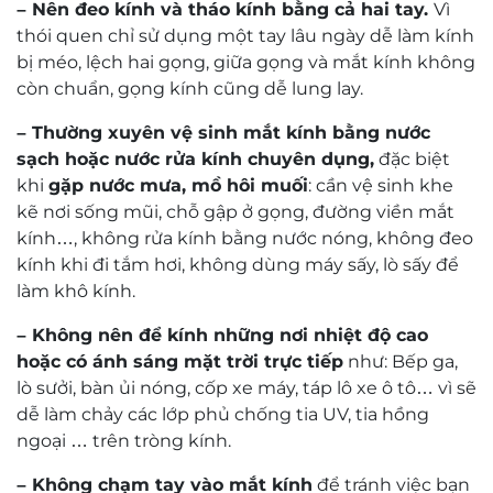
– Nên đeo kính và tháo kính bằng cả hai tay.
Vì
thói quen chỉ sử dụng một tay lâu ngày dễ làm kính
bị méo, lệch hai gọng, giữa gọng và mắt kính không
còn chuẩn, gọng kính cũng dễ lung lay.
– Thường xuyên vệ sinh mắt kính bằng nước
sạch hoặc nước rửa kính chuyên dụng,
đặc biệt
khi
gặp nước mưa, mồ hôi muối
: cần vệ sinh khe
kẽ nơi sống mũi, chỗ gập ở gọng, đường viền mắt
kính…, không rửa kính bằng nước nóng, không đeo
kính khi đi tắm hơi, không dùng máy sấy, lò sấy để
làm khô kính.
– Không nên để kính những nơi nhiệt độ cao
hoặc có ánh sáng mặt trời trực tiếp
như: Bếp ga,
lò sưởi, bàn ủi nóng, cốp xe máy, táp lô xe ô tô… vì sẽ
dễ làm chảy các lớp phủ chống tia UV, tia hồng
ngoại … trên tròng kính.
– Không chạm tay vào mắt kính
để tránh việc bạn