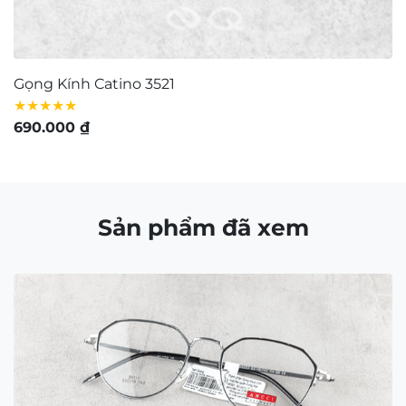
Gọng Kính Catino 3521
G
★★★★★
★
690.000
₫
9
Sản phẩm đã xem