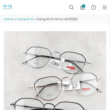
Skip
0
to
content
Home
»
Gọng Kính
»
Gọng Kính Ancci AC93253