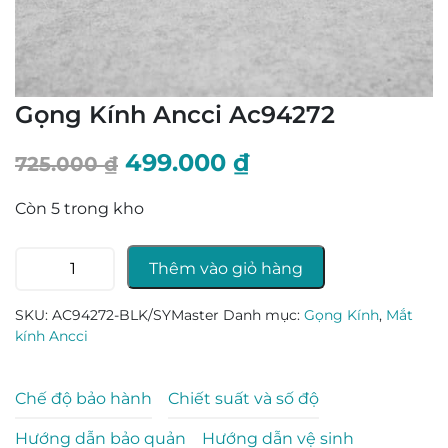
Gọng Kính Ancci Ac94272
Giá
Giá
499.000
₫
725.000
₫
gốc
hiện
Còn 5 trong kho
là:
tại
Gọng
725.000 ₫.
là:
Thêm vào giỏ hàng
Kính
Ancci
499.000 ₫.
SKU:
AC94272-BLK/SYMaster
Danh mục:
Gọng Kính
,
Mắt
Ac94272
kính Ancci
số
lượng
Chế độ bảo hành
Chiết suất và số độ
Hướng dẫn bảo quản
Hướng dẫn vệ sinh