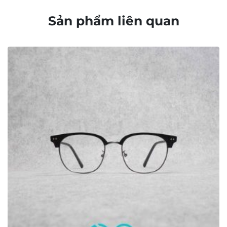
Chính sách bảo mật
Chính sách bảo hành
Chính sách thanh toán
Chính sách vận chuyển và giao nhận
Chính sách kiểm hàng
Chính sách đổi hàng – Trả hàng
Quyền lợi Khách hàng
Điều khoản và Quy định
THÔNG TIN
Bộ sưu tập Retro và Cổ điển
Bộ sưu tập kính mảnh nhẹ
Bộ sưu tập kính dày dặn