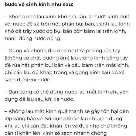
có trên 30 năm kinh nghiệm về đo khúc xạ và
mài lắp kính.