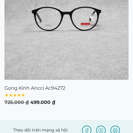
CÔNG TY TNHH NAM QUANG RETAIL
Giấy CNĐKDN: 0316574258 cấp bởi chi Cục Thuế
Quận 1, TP.Hồ Chí Minh ngày 5/11/2020
Người đại diện bà: Nguyễn Kim Yến – Điện thoại:
0938103890 – Địa chỉ: 80/54 Lãnh Binh Thăng,
Phường 11, Quận 11, TP.Hồ Chí Minh
Bản quyền © 2021 thuộc về Mắt Kính Nam Quang.