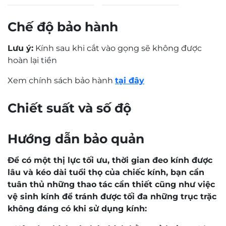
Chế độ bảo hành
Lưu ý:
Kính sau khi cắt vào gọng sẽ không được
hoàn lại tiền
Xem chính sách bảo hành
tại đây
0,0
Based on 0 reviews
5 star
0%
4 star
0%
3 star
0%