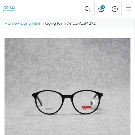
Skip
0
to
content
Home
»
Gọng Kính
»
Gọng Kính Ancci Ac94272