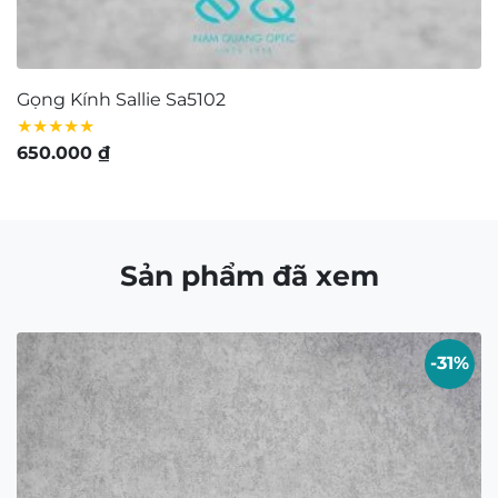
Chọn kính theo khuôn mặt
Bảo quản – Vệ sinh mắt kính
Tuyển dụng
Giấy chứng nhận
Tìm cửa hàng
FAQ
GIỚI THIỆU
Contact Us:
matkinh.namquangltt@gmail.com