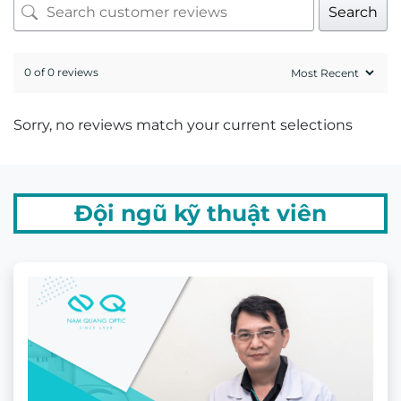
Mr. Hứa Hoàng Khải
Kỹ thuật viên khúc xạ Hứa Hoàng Khải có trên
20 năm kinh nghiệm về đo khúc xạ và mài lắp
kính.