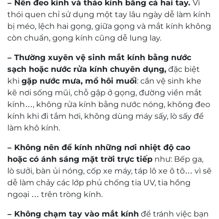
2 star
0%
1 star
0%
Search
0 of 0 reviews
Sorry, no reviews match your current selections
Đội ngũ kỹ thuật viên