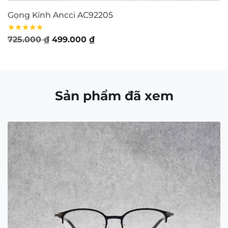
Gọng Kính Ancci AC92205
G
★★★★★
★
Giá
Giá
725.000
₫
499.000
₫
7
gốc
hiện
là:
tại
725.000 ₫.
là:
499.000 ₫.
Sản phẩm đã xem