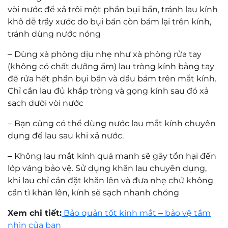
vòi nước để xả trôi một phần bụi bẩn, tránh lau kính
khô dễ trầy xước do bụi bẩn còn bám lại trên kính,
tránh dùng nước nóng
–
Dùng xà phòng dịu nhẹ như xà phòng rửa tay
(không có chất dưỡng ẩm) lau tròng kính bằng tay
để rửa hết phần bụi bẩn và dầu bám trên mắt kính.
Chỉ cần lau đủ khắp tròng và gọng kính sau đó xả
sạch dười vòi nước
–
Bạn cũng có thể dùng nước lau mắt kính chuyên
dụng để lau sau khi xả nước.
–
Không lau mắt kính quá mạnh sẽ gây tổn hại đến
lớp váng bảo vệ. Sử dụng khăn lau chuyên dụng,
khi lau chỉ cần đặt khăn lên và đưa nhẹ chứ không
cần tì khăn lên, kính sẽ sạch nhanh chóng
Xem chi tiết:
Bảo quản tốt kính mắt – bảo vệ tầm
nhìn của bạn