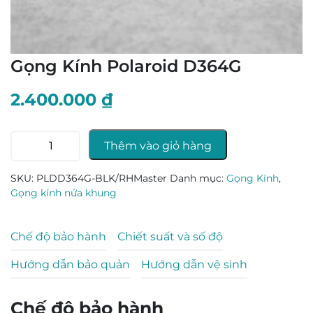
Gọng Kính Polaroid D364G
2.400.000
₫
Gọng
Thêm vào giỏ hàng
Kính
Polaroid
SKU:
PLDD364G-BLK/RHMaster
Danh mục:
Gọng Kính
,
D364G
Gọng kính nửa khung
số
lượng
Chế độ bảo hành
Chiết suất và số độ
Hướng dẫn bảo quản
Hướng dẫn vệ sinh
Chế độ bảo hành