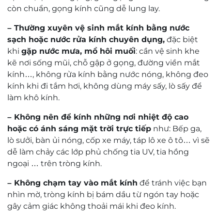
còn chuẩn, gọng kính cũng dễ lung lay.
– Thường xuyên vệ sinh mắt kính bằng nước
sạch hoặc nước rửa kính chuyên dụng,
đặc biệt
khi
gặp nước mưa, mồ hôi muối
: cần vệ sinh khe
kẽ nơi sống mũi, chỗ gập ở gọng, đường viền mắt
kính…, không rửa kính bằng nước nóng, không đeo
kính khi đi tắm hơi, không dùng máy sấy, lò sấy để
làm khô kính.
– Không nên để kính những nơi nhiệt độ cao
hoặc có ánh sáng mặt trời trực tiếp
như: Bếp ga,
lò sưởi, bàn ủi nóng, cốp xe máy, táp lô xe ô tô… vì sẽ
dễ làm chảy các lớp phủ chống tia UV, tia hồng
ngoại … trên tròng kính.
– Không chạm tay vào mắt kính
để tránh việc bạn
nhìn mờ, tròng kính bị bám dầu từ ngón tay hoặc
gây cảm giác không thoải mái khi đeo kính.