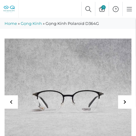
Skip
0
to
content
Home
»
Gọng Kính
»
Gọng Kính Polaroid D364G