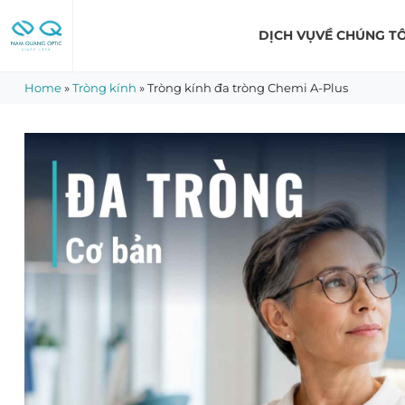
Skip
to
DỊCH VỤ
VỀ CHÚNG TÔ
content
Home
»
Tròng kính
»
Tròng kính đa tròng Chemi A-Plus