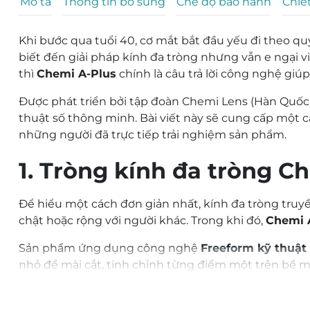
Mô tả
Thông tin bổ sung
Chế độ bảo hành
Chiết
Khi bước qua tuổi 40, cơ mắt bắt đầu yếu đi theo qu
biết đến giải pháp kính đa tròng nhưng vẫn e ngại vi
thì
Chemi A-Plus
chính là câu trả lời công nghệ giú
Được phát triển bởi tập đoàn Chemi Lens (Hàn Quốc)
thuật số thông minh. Bài viết này sẽ cung cấp một cá
những người đã trực tiếp trải nghiệm sản phẩm.
1. Tròng kính đa tròng Ch
Để hiểu một cách đơn giản nhất, kính đa tròng truy
chật hoặc rộng với người khác. Trong khi đó,
Chemi 
Sản phẩm ứng dụng công nghệ
Freeform kỹ thuật
nhỏ để mài cắt, tinh chỉnh từng điểm một trên bề mặ
đường) – Trung gian (nhìn máy tính) – Gần (đọc sách