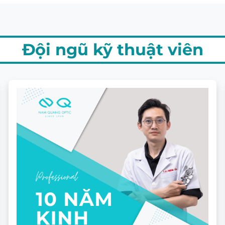
ộ loạn nhẹ.
Xuất sắc, xử lý được độ loạn cao lên
uen.
Rất nhanh, thường chỉ mất 1 – 2 ngà
 đánh tùy độ.
100% đặt đánh riêng theo đơn kính 
Đội ngũ kỹ thuật viên
 cân nhắc kỹ?
nếu:
ục và cần một vùng nhìn trung gian rộng rãi, sắc nét mà 
sợ cảm giác chao đảo khi đeo kính đa tròng.
ao cấp dùng từ 2-3 năm vẫn sáng bóng, ít trầy xước.
g nghệ cao, giá của Chemi A-Plus sẽ cao hơn dòng đa 
n nhắn điện thoại, dòng Chemi A-One có thể đã đủ đáp ứn