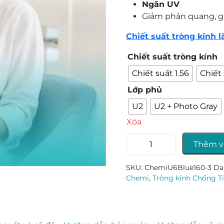
Ngăn UV
Giảm phản quang, gi
Chiết suất tròng kính l
Chiết suất tròng kính
Chiết suất 1.56
Chiết 
Lớp phủ
U2
U2 + Photo Gray
Xóa
Tròng
Thêm v
kính
đa
SKU:
ChemiU6Blue160-3
Da
tròng
Chemi
,
Tròng kính Chống T
Chemi
A-
Plus
số