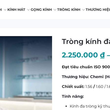
I
KÍNH MÁT
GỌNG KÍNH
TRÒNG KÍNH
THƯƠNG HIỆ
Tròng kính đ
2.250.000
₫
Đạt tiêu chuẩn ISO 90
Thương hiệu: Chemi (H
Chiết suất:
1.56
/
1.60 / 1
Tính năng:
Kính đa tròng kỹ thu