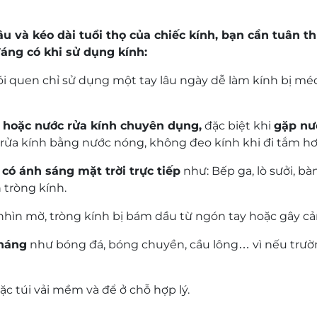
hường xuyên phải lái xe vào buổi tối.
lâu và kéo dài tuổi thọ của chiếc kính, bạn cần tuân 
độ cứng cao, bề mặt trơn láng khiến các giọt nước mưa
đáng có khi sử dụng kính:
àng được lau sạch chỉ với một đường gạt khăn nhẹ.
ói quen chỉ sử dụng một tay lâu ngày dễ làm kính bị mé
 hiện đại
hàng đánh nhà máy cho dòng A-Plus, bạn có thể lựa chọn
 hoặc nước rửa kính chuyên dụng,
đặc biệt khi
gặp nư
ửa kính bằng nước nóng, không đeo kính khi đi tắm hơi
ại từ màn hình điện thoại, máy tính, giảm thiểu tình tr
có ánh sáng mặt trời trực tiếp
như: Bếp ga, lò sưởi, bà
 ở trong nhà và tự động chuyển sang màu râm (khói hoặc
 tròng kính.
nhìn mờ, tròng kính bị bám dầu từ ngón tay hoặc gây cả
phù hợp nhất
kháng
như bóng đá, bóng chuyền, cầu lông… vì nếu trư
A-Plus tối ưu nhất cho nhóm đối tượng sau:
c túi vải mềm và để ở chỗ hợp lý.
có dấu hiệu lão thị rõ rệt.