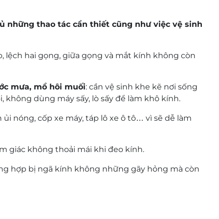
thủ những thao tác cần thiết cũng như việc vệ sinh
 dốc tuột đi nhanh chóng, không bị che khuất tầm
o, lệch hai gọng, giữa gọng và mắt kính không còn
 tích hợp thêm các tính năng như:
ớc mưa, mồ hôi muối
: cần vệ sinh khe kẽ nơi sống
, không dùng máy sấy, lò sấy để làm khô kính.
ạng nhức mỏi và khô mắt khi làm việc văn phòng.
n ủi nóng, cốp xe máy, táp lô xe ô tô… vì sẽ dễ làm
 nâu) khi bạn đi ra ngoài trời nắng, giúp bảo vệ mắt
m giác không thoải mái khi đeo kính.
ờng hợp bị ngã kính không những gãy hỏng mà còn