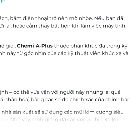
inh
 sách, bấm điện thoại trở nên mờ nhòe. Nếu bạn đã
 lại, hoặc cảm thấy bất tiện khi làm việc máy tính,
ế giới,
Chemi A-Plus
thuộc phân khúc đa tròng kỹ
ính này từ góc nhìn của các kỹ thuật viên khúc xạ và
nh – có thể vừa vặn với người này nhưng lại quá
 nhân hóa) bằng các số đo chính xác của chính bạn.
h, nhà sản xuất sẽ sử dụng các mũi kim cương siêu
n. Nhờ vậy, ranh giới giữa các vùng nhìn Xa (đi
g còn cảm giác “giật mắt” khi thay đổi tầm nhìn.