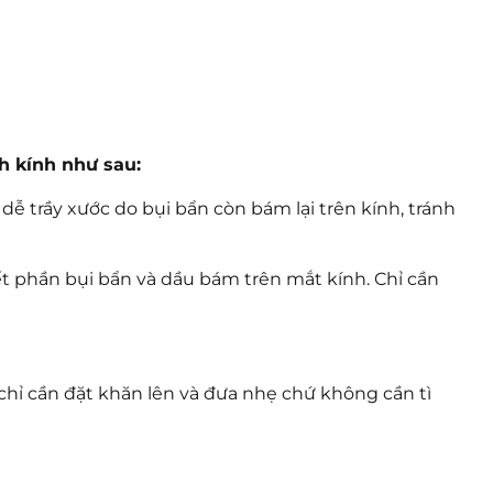
n thị cao
. Các dòng đa tròng thông thường rất khó
loạn phức tạp.
vào bị nhức đầu, chóng mặt.
h kính như sau:
)
từ nhà máy với 3 mức độ dày mỏng khác nhau:
dễ trầy xước do bụi bẩn còn bám lại trên kính, tránh
iết kiệm để sở hữu công nghệ đa tròng Freeform.
 1.60 có đặc tính cực kỳ dai, chịu lực tốt, là lựa
t phần bụi bẩn và dầu bám trên mắt kính. Chỉ cần
 viền).
ối đa, giúp đôi mắt không bị dại, kính nhẹ nhàng,
chỉ cần đặt khăn lên và đưa nhẹ chứ không cần tì
năm
 nghiệp tại các hội nhóm kính thuốc: