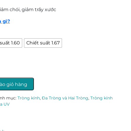
ảm chói, giảm trầy xước
à gì?
suất 1.60
Chiết suất 1.67
ào giỏ hàng
nh mục:
Tròng kính
,
Đa Tròng và Hai Tròng
,
Tròng kính
ia UV