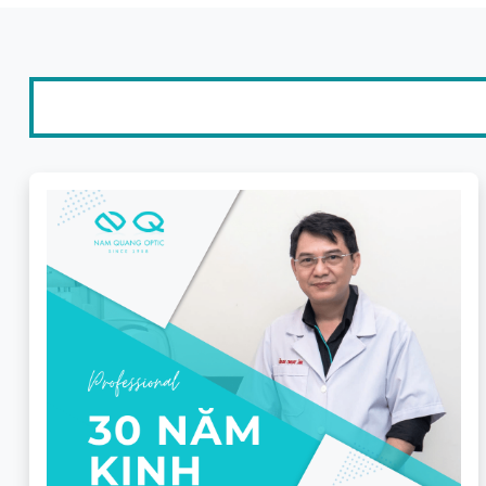
Khả năng xử lý độ Loạn
Hạn chế, chỉ phù hợp với đ
Tốc độ thích nghi mắt
Mất từ 3 – 7 ngày để làm q
Hình thức cung cấp
Có sẵn phôi stock hoặc đặt
7. Ai nên dùng và Ai nên
Bạn nên chọn Chemi A-Plus 
Bạn làm việc văn phòng, sử dụng máy tính liên t
Bạn có đôi mắt nhạy cảm, dễ bị say tàu xe hoặc 
Bạn muốn một chiếc kính bền bỉ, lớp váng phủ c
Bạn nên cân nhắc kỹ nếu:
Ngân sách quá eo hẹp:
Vì là dòng đặt đánh côn
chỉ là đi đường và thỉnh thoảng đọc vài dòng ti