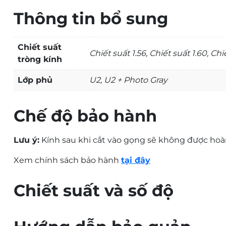
2. Những ưu điểm vượt tr
Thông tin bổ sung
Nếu dòng đa tròng đời cũ hay dòng Chemi A-One tiêu
Chiết suất
Vùng nhìn rộng hơn, giảm tố
Chiết suất 1.56, Chiết suất 1.60, Chi
tròng kính
Nhược điểm lớn nhất khiến nhiều người sợ đeo kính đ
Lớp phủ
U2, U2 + Photo Gray
mọi thứ xung quanh bị méo mó, gây chóng mặt.
Nhờ thuật toán Freeform thông minh, Chemi A-Plus đ
Chế độ bảo hành
người đeo có thể liếc mắt sang hai bên để quan sát
Lưu ý:
Kính sau khi cắt vào gọng sẽ không được hoàn
Lớp váng phủ bảo vệ mắt to
Xem chính sách bảo hành
tại đây
Chemi A-Plus thường đi kèm với lớp phủ cao cấp
US
kính:
Chiết suất và số độ
Độ trong suốt vượt trội:
Giảm thiểu tối đa hiện 
đêm.