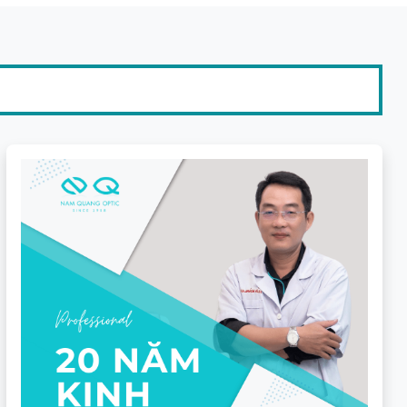
 đến -6.00 Diop.
y, cảm giác tự nhiên.
tại nhà máy.
không cần phải thay đổi tư thế cổ.
tròng thông thường khá nhiều. Nếu nhu cầu của bạn
g để tiết kiệm chi phí.