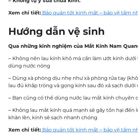
– Không tự ý sửa chữa kính.
Người có độ mắt phức tạp:
Khách hàng bị cận th
xử lý triệt để độ loạn, nhưng công nghệ đánh kỹ
Xem chi tiết:
Bảo quản tốt kính mắt – bảo vệ tầm n
Người có mắt nhạy cảm:
Những ai từng cắt kính
Hướng dẫn vệ sinh
4. Các phiên bản chiết su
Qua những kinh nghiệm của Mắt Kính Nam Quang c
Để đảm bảo tính cá nhân hóa cao nhất, Chemi A-Pl
–
Không nên lau kính khô mà cần làm ướt kính dưới vò
Chiết suất 1.56 (Cơ bản):
Phù hợp với những ngườ
dùng nước nóng
Chiết suất 1.60 (Mỏng nhẹ, độ bền cao):
Tròng k
–
Dùng xà phòng dịu nhẹ như xà phòng rửa tay (khôn
chọn bắt buộc nếu bạn muốn lắp các kiểu gọng 
lau đủ khắp tròng và gọng kính sau đó xả sạch dười 
Chiết suất 1.67 (Siêu mỏng):
Dành riêng cho nhữ
–
Bạn cũng có thể dùng nước lau mắt kính chuyên dụ
không gây áp lực lên sống mũi khi đeo cả ngày d
–
Không lau mắt kính quá mạnh sẽ gây tổn hại đến lớ
khăn lên, kính sẽ sạch nhanh chóng
5. Đánh giá thực tế từ n
Xem chi tiết:
Bảo quản tốt kính mắt – bảo vệ tầm n
Để có cái nhìn khách quan nhất, chúng tôi đã tổng 