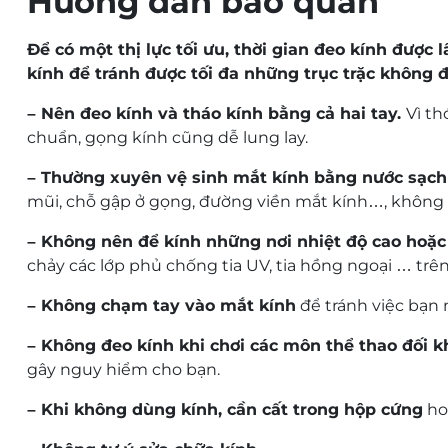
Hướng dẫn bảo quản
Chống lóa đèn xe:
Cực kỳ an toàn cho những ai t
Để có một thị lực tối ưu, thời gian đeo kính được 
Hạn chế trầy xước và bám nước:
Tròng kính có 
kính để tránh được tối đa những trục trặc không 
nhìn. Các vết dầu mỡ hay dấu vân tay cũng dễ d
– Nên đeo kính và tháo kính bằng cả hai tay.
Vì th
Khả năng tích hợp công nghệ
chuẩn, gọng kính cũng dễ lung lay.
Không chỉ dừng lại ở việc sửa tật khúc xạ, khi đặt 
– Thường xuyên vệ sinh mắt kính bằng nước sạch
mũi, chỗ gập ở gọng, đường viền mắt kính…, không r
Lọc ánh sáng xanh:
Ngăn chặn các tia sáng có h
– Không nên để kính những nơi nhiệt độ cao hoặc 
Đổi màu khi ra nắng:
Kính sẽ trong suốt khi bạn
chảy các lớp phủ chống tia UV, tia hồng ngoại … trên
khỏi tia UV và chống chói tối đa.
– Không chạm tay vào mắt kính
để tránh việc bạn 
3. Độ tuổi và đối tượng 
– Không đeo kính khi chơi các môn thể thao đối 
gây nguy hiểm cho bạn.
Theo khuyến nghị từ các chuyên gia khúc xạ, Chemi 
– Khi không dùng kính, cần cất trong hộp cứng
hoặ
Độ tuổi:
Từ
38 – 40 tuổi trở lên
, khi mắt bắt đầu 