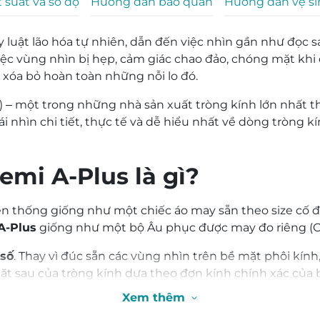
 suất và số độ
Hướng dẫn bảo quản
Hướng dẫn vệ s
lượng
y luật lão hóa tự nhiên, dẫn đến việc nhìn gần như đọc
ệc vùng nhìn bị hẹp, cảm giác chao đảo, chóng mặt khi đi
p xóa bỏ hoàn toàn những nỗi lo đó.
 – một trong những nhà sản xuất tròng kính lớn nhất th
i nhìn chi tiết, thực tế và dễ hiểu nhất về dòng tròng k
emi A-Plus là gì?
ền thống giống như một chiếc áo may sẵn theo size cố đị
A-Plus
giống như một bộ Âu phục được may đo riêng (Cá
 số
. Thay vì đúc sẵn các vùng nhìn trên bề mặt phôi kín
t sau của tròng kính dựa theo đơn kính chính xác của bạ
) được chuyển đổi một cách cực kỳ êm ái, tự nhiên, khôn
Xem thêm