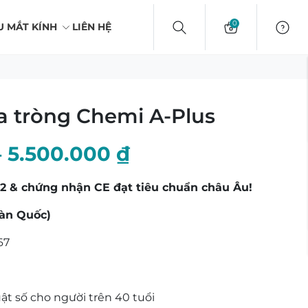
0
U MẮT KÍNH
LIÊN HỆ
a tròng Chemi A-Plus
Khoảng
–
5.500.000
₫
giá:
02 & chứng nhận CE đạt tiêu chuẩn châu Âu!
từ
àn Quốc)
2.250.000 ₫
.67
đến
5.500.000 ₫
ật số cho người trên 40 tuổi