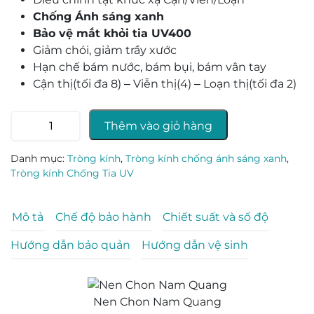
Chống Ánh sáng xanh
Bảo vệ mắt khỏi tia UV400
Giảm chói, giảm trầy xước
Hạn chế bám nước, bám bụi, bám vân tay
Cận thị(tối đa 8) – Viễn thị(4) – Loạn thị(tối đa 2)
Tròng
Thêm vào giỏ hàng
kính
Ecolite
Danh mục:
Tròng kính
,
Tròng kính chống ánh sáng xanh
,
HMC
Tròng kính Chống Tia UV
Xtra
Blue
Shield
Mô tả
Chế độ bảo hành
Chiết suất và số độ
-
Hướng dẫn bảo quản
Hướng dẫn vệ sinh
1.56
số
lượng
Nen Chon Nam Quang