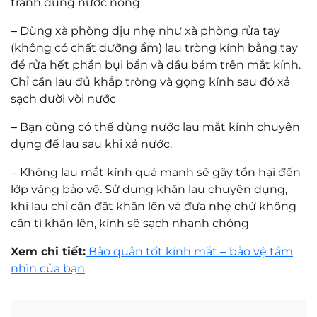
tương tự cao cấp hơn như lọc ánh sáng xanh thông
minh công nghệ Blue UV, chống tia UV từ 2 mặt
tròng chỉ số E SPF35, bạn có thể tham khảo
Tròng
kính Essilor Crizal Rock
Mr. Trần Hoàng Phương Lâm
Kỹ thuật viên khúc xạ Trần Hoàng Phương Lâm
có trên 10 năm kinh nghiệm về đo khúc xạ và
mài lắp kính.
Tính năng tròng kính Ecolite HMC Xtra Blue Shield