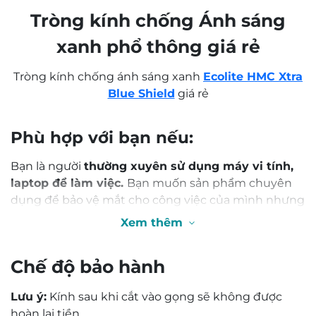
Tròng kính chống Ánh sáng
xanh phổ thông giá rẻ
Tròng kính chống ánh sáng xanh
Ecolite HMC Xtra
Blue Shield
giá rẻ
Phù hợp với bạn nếu:
Bạn là người
thường xuyên sử dụng máy vi tính,
laptop để làm việc.
Bạn muốn sản phẩm chuyên
dụng để bảo vệ mắt cho công việc của mình nhưng
mong muốn kinh phí vừa phải với mức giá hợp lý.
Xem thêm
Đơn giản là một sản phẩm giá rẻ
Bạn sẽ yêu thích
tròng kính
này
0,0
vì…