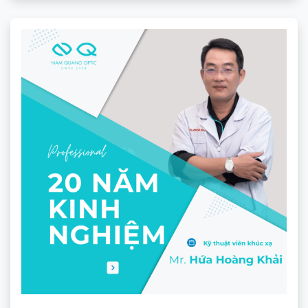
Tròng kính Ecolite HMC Xtra Blue Shield - 1.56
★★★★★
940.000
₫
Theo dõi trên mạng xã hội
ĐỊA CHỈ
CÔNG TY TNHH NAM QUANG RETAIL
CN1:
670 Sư Vạn Hạnh, P.12, Quận 10, HCM