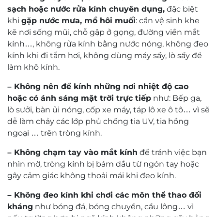
Đội ngũ kỹ thuật viên
Tròng kính Ecolite HMC Xtra Blue Shield
Chương trình thu mua tròng cũ
với giá 300K
Tròng kính chống ánh sáng xanh Ecolite chỉ có một
chiết suất 1.56 sẽ phù hợp với số độ là dưới 5, nếu
bạn có số độ cao hơn hãy tham khảo các dòng sản
phẩm cao cấp hơn để có tròng kính mỏng và đẹp
hơn.