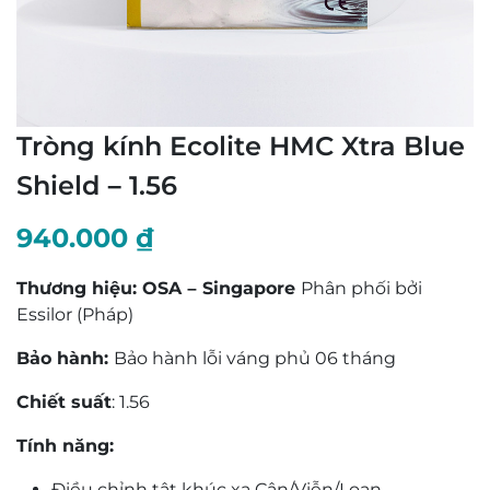
Tròng kính Ecolite HMC Xtra Blue
Shield – 1.56
940.000
₫
Thương hiệu: OSA – Singapore
Phân phối bởi
Essilor (Pháp)
Bảo hành:
Bảo hành lỗi váng phủ 06 tháng
Chiết suất
: 1.56
Tính năng:
Điều chỉnh tật khúc xạ Cận/Viễn/Loạn