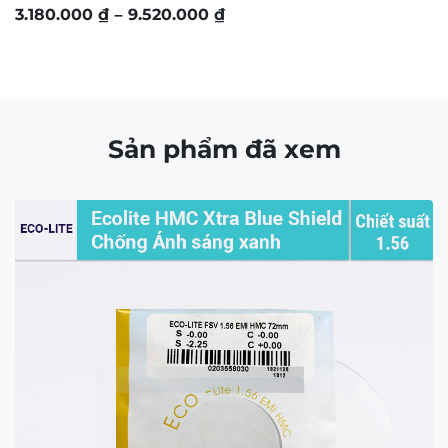
Contact Us:
matkinh.namquangltt@gmail.com
CÔNG TY TNHH NAM QUANG RETAIL
Giấy CNĐKDN: 0316574258 cấp bởi chi Cục Thuế
Quận 1, TP.Hồ Chí Minh ngày 5/11/2020
Người đại diện bà: Nguyễn Kim Yến – Điện thoại: