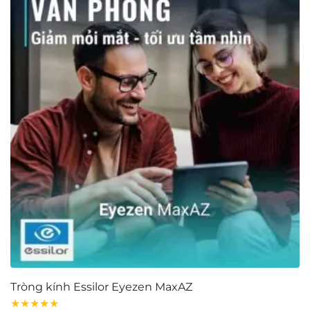
THÔNG TIN
Bộ sưu tập Retro và Cổ điển
Bộ sưu tập kính mảnh nhẹ
Bộ sưu tập kính dày dặn
Chọn kính theo khuôn mặt
Bảo quản – Vệ sinh mắt kính
Tuyển dụng
Giấy chứng nhận
Tìm cửa hàng
FAQ
GIỚI THIỆU