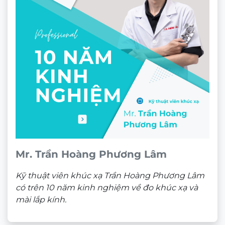
từ
3.180.000 ₫
đến
9.520.000 ₫
Sản phẩm đã xem