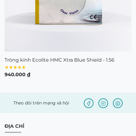
0938103890 – Địa chỉ: 80/54 Lãnh Binh Thăng,
Phường 11, Quận 11, TP.Hồ Chí Minh
Bản quyền © 2021 thuộc về Mắt Kính Nam Quang.