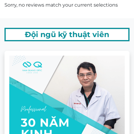
20 năm kinh nghiệm về đo khúc xạ và mài lắp
kính.
GIẤY CHỨNG NHẬN MẮT KÍNH
CHÍNH HÃNG
Sản phẩm liên quan