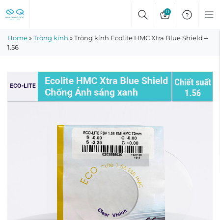
Skip
0
to
content
Home
»
Tròng kính
»
Tròng kính Ecolite HMC Xtra Blue Shield –
1.56