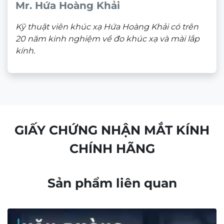
Hotline:
0933 60 30 38
(🕘 8:30 – 21h30)
CN2:
53 Nguyễn Trãi, P. Bến Thành, Quận 1, HCM
Hotline:
0946 00 81 10
(🕘 8:30 – 21h30)
CHÍNH SÁCH BÁN HÀNG
Chính sách bảo mật
Chính sách bảo hành
Chính sách thanh toán
Chính sách vận chuyển và giao nhận
Chính sách kiểm hàng
Chính sách đổi hàng – Trả hàng
Quyền lợi Khách hàng
Điều khoản và Quy định