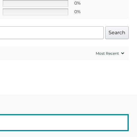
0%
0%
Search