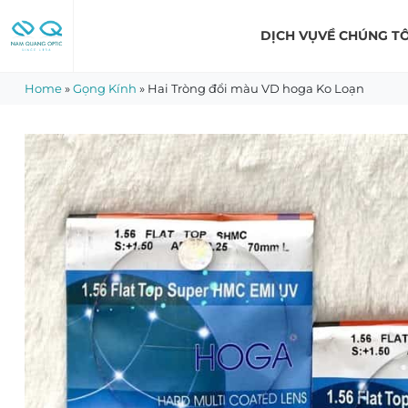
Skip
to
DỊCH VỤ
VỀ CHÚNG TÔ
content
Home
»
Gọng Kính
»
Hai Tròng đổi màu VD hoga Ko Loạn