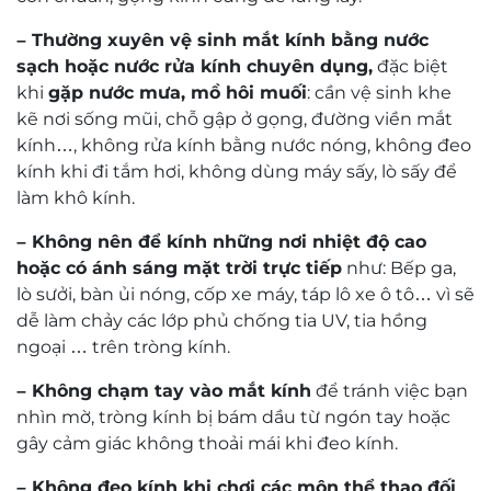
– Thường xuyên vệ sinh mắt kính bằng nước
sạch hoặc nước rửa kính chuyên dụng,
đặc biệt
khi
gặp nước mưa, mồ hôi muối
: cần vệ sinh khe
kẽ nơi sống mũi, chỗ gập ở gọng, đường viền mắt
kính…, không rửa kính bằng nước nóng, không đeo
kính khi đi tắm hơi, không dùng máy sấy, lò sấy để
làm khô kính.
– Không nên để kính những nơi nhiệt độ cao
hoặc có ánh sáng mặt trời trực tiếp
như: Bếp ga,
lò sưởi, bàn ủi nóng, cốp xe máy, táp lô xe ô tô… vì sẽ
dễ làm chảy các lớp phủ chống tia UV, tia hồng
ngoại … trên tròng kính.
– Không chạm tay vào mắt kính
để tránh việc bạn
nhìn mờ, tròng kính bị bám dầu từ ngón tay hoặc
gây cảm giác không thoải mái khi đeo kính.
– Không đeo kính khi chơi các môn thể thao đối