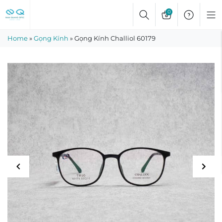
Skip
0
to
content
Home
»
Gọng Kính
»
Gọng Kính Challiol 60179