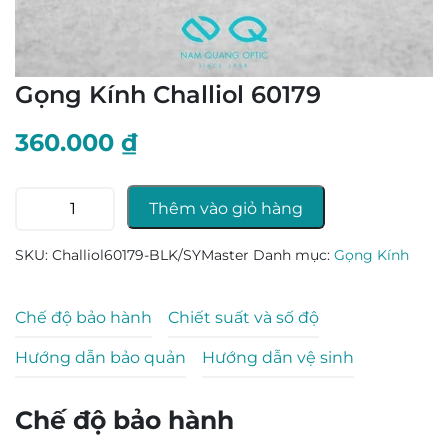
Gọng Kính Challiol 60179
360.000
₫
Gọng
Thêm vào giỏ hàng
Kính
Challiol
SKU:
Challiol60179-BLK/SYMaster
Danh mục:
Gọng Kính
60179
số
lượng
Chế độ bảo hành
Chiết suất và số độ
Hướng dẫn bảo quản
Hướng dẫn vệ sinh
Chế độ bảo hành