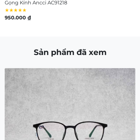
Gọng Kính Ancci AC91218
G
★★★★★
★
950.000
₫
1
Sản phẩm đã xem