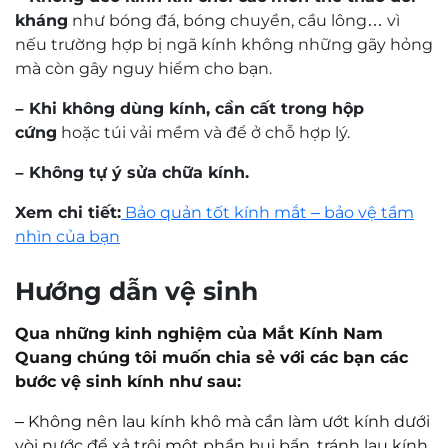
kháng
như bóng đá, bóng chuyền, cầu lông… vì
nếu trường hợp bị ngã kính không những gãy hỏng
mà còn gây nguy hiểm cho bạn.
– Khi không dùng kính, cần cất trong hộp
cứng
hoặc túi vải mềm và để ở chỗ hợp lý.
– Không tự ý sửa chữa kính.
Xem chi tiết:
Bảo quản tốt kính mắt – bảo vệ tầm
nhìn của bạn
Hướng dẫn vệ sinh
Qua những kinh nghiệm của Mắt Kính Nam
Quang chúng tôi muốn chia sẻ với các bạn các
bước vệ sinh kính như sau:
–
Không nên lau kính khô mà cần làm ướt kính dưới
vòi nước để xả trôi một phần bụi bẩn, tránh lau kính