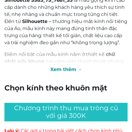
Silhouette 5583_75_7681_53
là mẫu gọng kính cao
cấp dành cho những khách hàng yêu thích sự tinh
tế, nhẹ nhàng và chuẩn mực trong từng chi tiết.
Đến từ
Silhouette
– thương hiệu mắt kính nổi tiếng
của Áo, mẫu kính này mang đúng tinh thần đặc
trưng của hãng: thiết kế tối giản, chất liệu cao cấp
và trải nghiệm đeo gần như “không trọng lượng”.
Điểm nổi bật của mẫu kính nằm ở thiết kế
chữ
nhật nửa khung
, tạo cảm giác thanh thoát nhưng
vẫn đủ sắc nét để tôn lên phong thái chuyên
Xem thêm
nghiệp. Kiểu dáng rectangular giúp gương mặt
trông gọn gàng, chững chạc và dễ ứng dụng trong
Chọn kính theo khuôn mặt
nhiều hoàn cảnh, từ môi trường công sở, gặp gỡ đối
tác đến sử dụng hằng ngày. Phần
khung màu vàng
kết hợp
càng kính màu đen
mang lại vẻ ngoài sang
Chương trình thu mua tròng cũ
trọng nhưng không phô trương, phù hợp với người
với giá 300K
thích phong cách lịch lãm, tinh gọn và có gu.
Về chất liệu, gọng kính được chế tác từ
titanium
Lưu ý:
Các gợi ý trong bài viết cách chọn kính phù