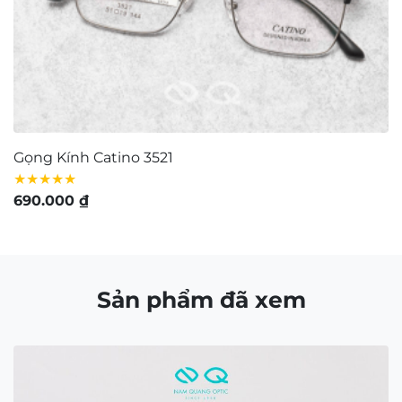
Gọng Kính Catino 3521
G
★★★★★
★
690.000
₫
8
Sản phẩm đã xem