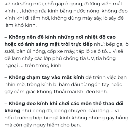
nổi bật gương mặt người đeo thay vì khiến chiếc
kẽ nơi sống mũi, chỗ gập ở gọng, đường viền mắt
kính trở nên nặng nề. Chất liệu titanium, thiết kế
kính…, không rửa kính bằng nước nóng, không đeo
nửa khung và phối màu vàng – đen tạo nên một
kính khi đi tắm hơi, không dùng máy sấy, lò sấy để
tổng thể sang trọng, bền bỉ và rất dễ dùng lâu dài.
làm khô kính.
Với mức giá
12.000.000đ
,
Silhouette
– Không nên để kính những nơi nhiệt độ cao
5583_75_7681_53
là lựa chọn xứng đáng cho khách
hoặc có ánh sáng mặt trời trực tiếp
như: bếp ga, lò
hàng đang tìm một chiếc gọng kính cao cấp, siêu
sưởi, bàn ủi nóng, cốp xe máy, táp lô xe ô tô… vì sẽ
nhẹ, tinh tế và mang phong thái chuyên nghiệp.
dễ làm chảy các lớp phủ chống tia UV, tia hồng
ngoại … trên tròng kính.
Silhouette 5583_75_7681_53 – nhẹ trên gương
mặt, sắc trong phong thái, bền theo thời gian.
– Không chạm tay vào mắt kính
để tránh việc bạn
nhìn mờ, tròng kính bị bám dầu từ ngón tay hoặc
gây cảm giác không thoải mái khi đeo kính.
– Không đeo kính khi chơi các môn thể thao đối
kháng
như bóng đá, bóng chuyền, cầu lông… vì
nếu trường hợp bị ngã kính không những gãy hỏng
mà còn gây nguy hiểm cho bạn.