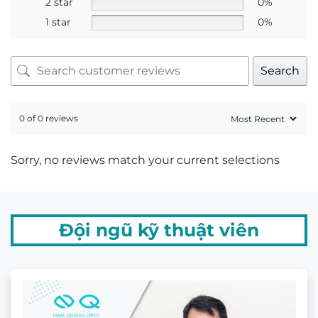
2 star
0%
1 star
0%
Search
0 of 0 reviews
Sorry, no reviews match your current selections
Đội ngũ kỹ thuật viên