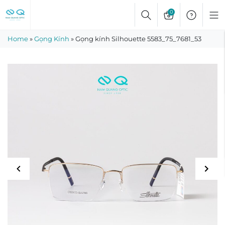
Skip
0
to
content
Home
»
Gọng Kính
»
Gọng kính Silhouette 5583_75_7681_53