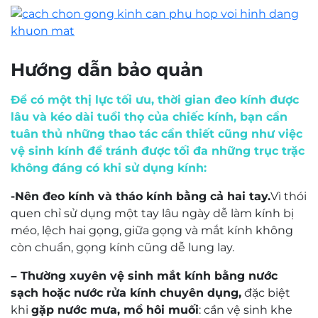
Màu sắc
: Khung vàng, càng đen
Kiểu dáng
: Chữ nhật, nửa khung
Đệm mũi
: Điều chỉnh
Kích thước
: 53–18–145 mm
Hướng dẫn bảo quản
Giá tham khảo
: 12.000.000đ
Để có một thị lực tối ưu, thời gian đeo kính được
Trong đó,
53 mm
là độ rộng tròng kính, thuộc nhóm
lâu và kéo dài tuổi thọ của chiếc kính, bạn cần
size trung bình, phù hợp với nhiều khuôn mặt và
tuân thủ những thao tác cần thiết cũng như việc
người có độ cận vừa phải. Nếu độ cận trên 3 diop,
vệ sinh kính để tránh được tối đa những trục trặc
nên ưu tiên tròng kính siêu mỏng để giữ tổng thể
không đáng có khi sử dụng kính:
kính thanh thoát, nhẹ và đẹp hơn. Size này cũng có
thể lắp được kính đa tròng hoặc hai tròng khi cần.
-Nên đeo kính và tháo kính bằng cả hai tay.
Vì thói
quen chỉ sử dụng một tay lâu ngày dễ làm kính bị
Vì sao nên chọn Silhouette
méo, lệch hai gọng, giữa gọng và mắt kính không
5583_75_7681_53?
còn chuẩn, gọng kính cũng dễ lung lay.
Mẫu kính này không dành cho người thích sự nổi
– Thường xuyên vệ sinh mắt kính bằng nước
bật ồn ào, mà dành cho người hiểu giá trị của sự
sạch hoặc nước rửa kính chuyên dụng,
đặc biệt
tinh giản. Từng đường nét đều được tiết chế để làm
khi
gặp nước mưa, mồ hôi muối
: cần vệ sinh khe