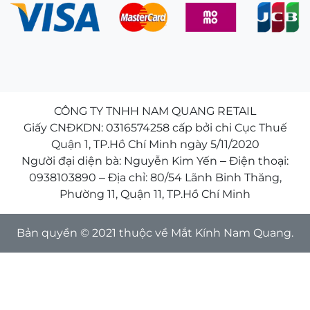
CÔNG TY TNHH NAM QUANG RETAIL
Giấy CNĐKDN: 0316574258 cấp bởi chi Cục Thuế
Quận 1, TP.Hồ Chí Minh ngày 5/11/2020
Người đại diện bà: Nguyễn Kim Yến – Điện thoại:
0938103890 – Địa chỉ: 80/54 Lãnh Binh Thăng,
Phường 11, Quận 11, TP.Hồ Chí Minh
Bản quyền © 2021 thuộc về Mắt Kính Nam Quang.