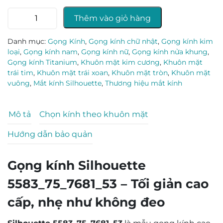
Gọng
Thêm vào giỏ hàng
kính
Silhouette
Danh mục:
Gọng Kính
,
Gọng kính chữ nhật
,
Gọng kính kim
5583_75_7681_53
loại
,
Gọng kính nam
,
Gọng kính nữ
,
Gọng kính nửa khung
,
số
Gọng kính Titanium
,
Khuôn mặt kim cương
,
Khuôn mặt
lượng
trái tim
,
Khuôn mặt trái xoan
,
Khuôn mặt tròn
,
Khuôn mặt
vuông
,
Mắt kính Silhouette
,
Thương hiệu mắt kính
Mô tả
Chọn kính theo khuôn mặt
Hướng dẫn bảo quản
Gọng kính Silhouette
5583_75_7681_53 – Tối giản cao
cấp, nhẹ như không đeo