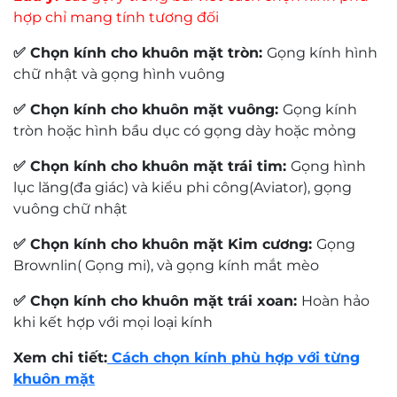
cao cấp
– vật liệu được đánh giá cao nhờ đặc tính
hợp chỉ mang tính tương đối
nhẹ, bền, chống ăn mòn và tạo cảm giác thoải mái
✅ Chọn kính cho khuôn mặt tròn:
Gọng kính hình
khi đeo lâu. Đây là lựa chọn lý tưởng cho khách
chữ nhật và gọng hình vuông
hàng thường xuyên sử dụng kính cả ngày, cần một
chiếc gọng ổn định nhưng không gây nặng mặt
✅ Chọn kính cho khuôn mặt vuông:
Gọng kính
hay tạo áp lực lên sống mũi và vành tai.
tròn hoặc hình bầu dục có gọng dày hoặc mỏng
Thiết kế
đệm mũi điều chỉnh
giúp kính dễ dàng
✅ Chọn kính cho khuôn mặt trái tim:
Gọng hình
cân chỉnh theo từng dáng mũi, tăng độ ôm và hạn
lục lăng(đa giác) và kiểu phi công(Aviator), gọng
chế trượt khi sử dụng. Với những khách hàng có
vuông chữ nhật
yêu cầu cao về độ vừa vặn, đây là chi tiết rất quan
trọng, đặc biệt khi lắp tròng kính có độ hoặc tròng
✅ Chọn kính cho khuôn mặt Kim cương:
Gọng
kính cao cấp.
Brownlin( Gọng mi), và gọng kính mắt mèo
Thông số kỹ thuật
✅ Chọn kính cho khuôn mặt trái xoan:
Hoàn hảo
khi kết hợp với mọi loại kính
Thương hiệu
: Silhouette
Xem chi tiết:
Cách chọn kính phù hợp với từng
Mã sản phẩm
: 5583_75_7681_53
khuôn mặt
Chất liệu
: Titanium