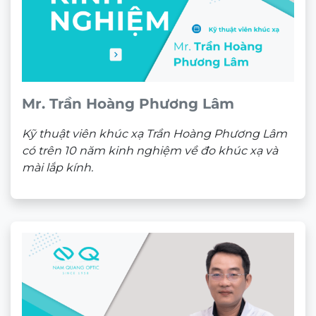
Gọng kính PeterSon 6047
★★★★★
990.000
₫
Theo dõi trên mạng xã hội
ĐỊA CHỈ
CÔNG TY TNHH NAM QUANG RETAIL
CN1:
670 Sư Vạn Hạnh, P.12, Quận 10, HCM
Hotline:
0933 60 30 38
(🕘 8:30 – 21h30)
CN2:
53 Nguyễn Trãi, P. Bến Thành, Quận 1, HCM
Hotline:
0946 00 81 10
(🕘 8:30 – 21h30)