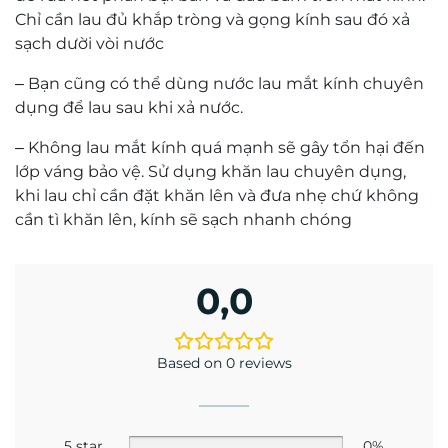
Mr. Hứa Hoàng Khải
Kỹ thuật viên khúc xạ Hứa Hoàng Khải có trên
20 năm kinh nghiệm về đo khúc xạ và mài lắp
kính.