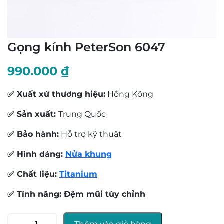
Gọng kính PeterSon 6047
990.000
₫
✅ Xuất xứ thương hiệu:
Hồng Kông
✅ Sản xuất:
Trung Quốc
✅ Bảo hành:
Hỗ trợ kỹ thuật
✅ Hình dáng:
Nửa khung
✅ Chất liệu:
Titanium
✅ Tính năng: Đệm mũi tùy chỉnh
Gọng