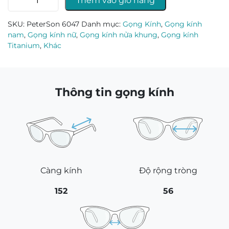
Thêm vào giỏ hàng
kính
PeterSon
SKU:
PeterSon 6047
Danh mục:
Gọng Kính
,
Gọng kính
6047
nam
,
Gọng kính nữ
,
Gọng kính nửa khung
,
Gọng kính
số
Titanium
,
Khác
lượng
Thông tin gọng kính
Càng kính
Độ rộng tròng
152
56