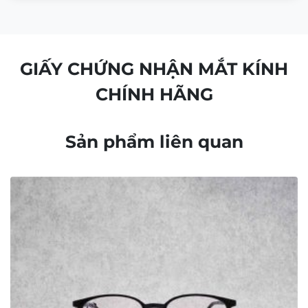
Bộ sưu tập kính mảnh nhẹ
Bộ sưu tập kính dày dặn
Chọn kính theo khuôn mặt
Bảo quản – Vệ sinh mắt kính
Tuyển dụng
Giấy chứng nhận
Tìm cửa hàng
FAQ
GIỚI THIỆU
Contact Us:
matkinh.namquangltt@gmail.com