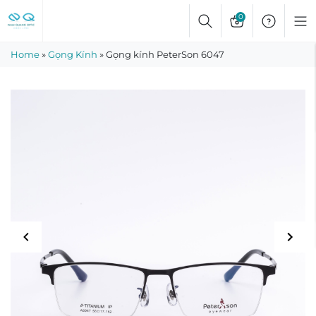
Skip
0
to
content
Home
»
Gọng Kính
»
Gọng kính PeterSon 6047