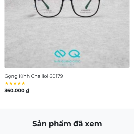
CÔNG TY TNHH NAM QUANG RETAIL
Giấy CNĐKDN: 0316574258 cấp bởi chi Cục Thuế
Quận 1, TP.Hồ Chí Minh ngày 5/11/2020
Người đại diện bà: Nguyễn Kim Yến – Điện thoại:
0938103890 – Địa chỉ: 80/54 Lãnh Binh Thăng,
Phường 11, Quận 11, TP.Hồ Chí Minh
Bản quyền © 2021 thuộc về Mắt Kính Nam Quang.