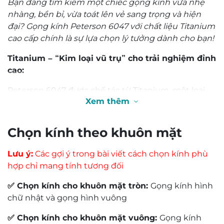
Bạn đang tìm kiếm một chiếc gọng kính vừa nhẹ
nhàng, bền bỉ, vừa toát lên vẻ sang trọng và hiện
đại? Gọng kính Peterson 6047 với chất liệu Titanium
cao cấp chính là sự lựa chọn lý tưởng dành cho bạn!
Titanium – “Kim loại vũ trụ” cho trải nghiệm đỉnh
cao:
Peterson 6047 được chế tác từ Titanium, một loại
Xem thêm
“kim loại vũ trụ” với những ưu điểm vượt trội:
Siêu nhẹ: Nhẹ hơn đến 40% so với các loại gọng
kính kim loại thông thường, mang lại cảm giác
0,0
đeo thoải mái như không, quên đi sự tồn tại của
kính trên gương mặt.
Siêu bền: Titanium có độ bền vượt trội, chịu
Based on 0 reviews
được va đập, uốn cong mà không gãy, đồng
thời chống ăn mòn, oxy hóa hiệu quả, giữ cho
gọng kính luôn sáng bóng theo thời gian.
An toàn cho da: Titanium là vật liệu an toàn, lành
5 star
0%