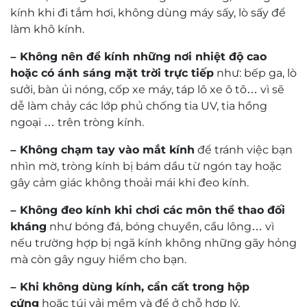
trải nghiệm và sở hữu gọng kính Peterson 6047!
Kỹ thuật viên khúc xạ Nguyễn Trọng Nghĩa
Lưu ý:
có trên 30 năm kinh nghiệm về đo khúc xạ và
mài lắp kính.
Sản phẩm không có khung bảo vệ phần đáy,
khi sử dụng cần chú ý để tròng kính không bị
sứt mẻ.
Gọng kính thích hợp số độ dưới 4 diop, trên 4
độ nên lắp tròng kính chiết suất cao.