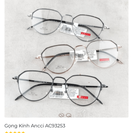
Gọng Kính Ancci AC93253
G
★★★★★
★