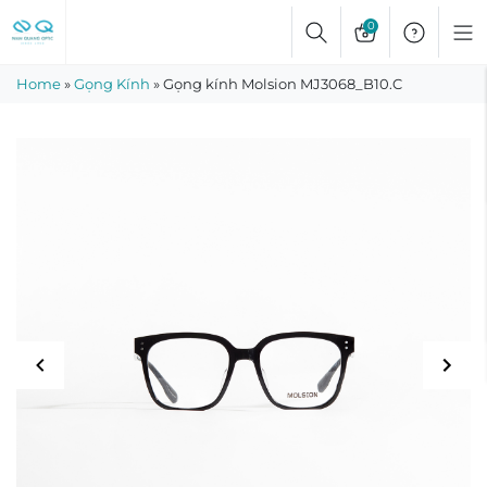
Skip
0
to
content
Home
»
Gọng Kính
»
Gọng kính Molsion MJ3068_B10.C