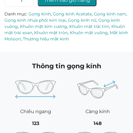
Thêm vào giỏ hàng
kính
Molsion
Danh mục:
Gọng Kính
,
Gọng kính Acetate
,
Gọng kính nam
,
MJ3068_B10.C
Gọng kính nhựa phối kim loại
,
Gọng kính nữ
,
Gọng kính
số
vuông
,
Khuôn mặt kim cương
,
Khuôn mặt trái tim
,
Khuôn
lượng
mặt trái xoan
,
Khuôn mặt tròn
,
Khuôn mặt vuông
,
Mắt kính
Molsion
,
Thương hiệu mắt kính
Thông tin gọng kính
Chiều ngang
Càng kính
123
148