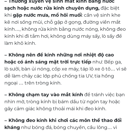
– Thường xuyên vệ sinh mắt kính bằng nước
sạch hoặc nước rửa kính chuyên dụng,
đặc biệt
khi
gặp nước mưa, mồ hôi muối
: cần vệ sinh khe
kẽ nơi sống mũi, chỗ gập ở gọng, đường viền mắt
kính…, không rửa kính bằng nước nóng, không đeo
kính khi đi tắm hơi, không dùng máy sấy, lò sấy để
làm khô kính.
– Không nên để kính những nơi nhiệt độ cao
hoặc có ánh sáng mặt trời trực tiếp
như: Bếp ga,
lò sưởi, bàn ủi nóng, cốp xe máy, táp lô xe ô tô… vì sẽ
dễ làm chảy các lớp phủ chống tia UV, tia hồng
ngoại … trên tròng kính.
– Không chạm tay vào mắt kính
để tránh việc bạn
nhìn mờ, tròng kính bị bám dầu từ ngón tay hoặc
gây cảm giác không thoải mái khi đeo kính.
– Không đeo kính khi chơi các môn thể thao đối
kháng
như bóng đá, bóng chuyền, cầu lông… vì