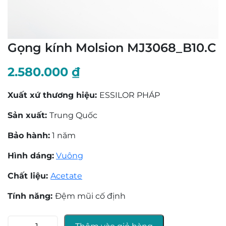
Gọng kính Molsion MJ3068_B10.C
2.580.000
₫
Xuất xứ thương hiệu:
ESSILOR PHÁP
Sản xuất:
Trung Quốc
Bảo hành:
1 năm
Hình dáng:
Vuông
Chất liệu:
Acetate
Tính năng:
Đệm mũi cố định
Gọng