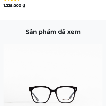
1.225.000
₫
7
Sản phẩm đã xem