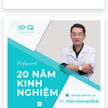
Gọng Kính Challiol 60080
★★★★★
360.000
₫