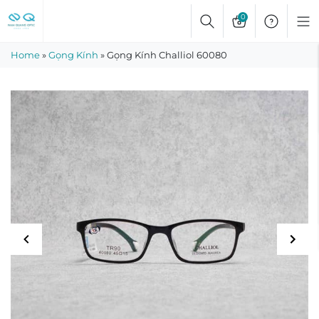
Skip
0
to
content
Home
»
Gọng Kính
»
Gọng Kính Challiol 60080