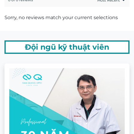
Mr. Hứa Hoàng Khải
Kỹ thuật viên khúc xạ Hứa Hoàng Khải có trên
20 năm kinh nghiệm về đo khúc xạ và mài lắp
kính.
GIẤY CHỨNG NHẬN MẮT KÍNH
CHÍNH HÃNG