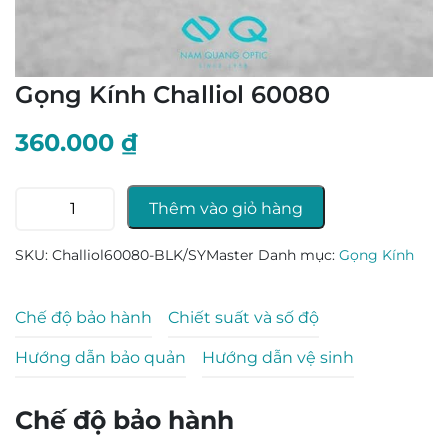
Gọng Kính Challiol 60080
360.000
₫
Gọng
Thêm vào giỏ hàng
Kính
Challiol
SKU:
Challiol60080-BLK/SYMaster
Danh mục:
Gọng Kính
60080
số
lượng
Chế độ bảo hành
Chiết suất và số độ
Hướng dẫn bảo quản
Hướng dẫn vệ sinh
Chế độ bảo hành