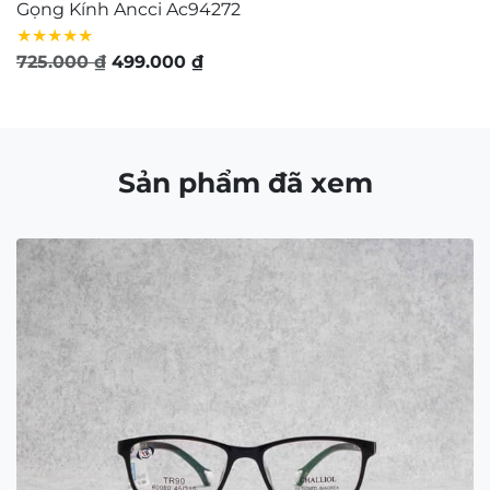
Giấy chứng nhận
Tìm cửa hàng
FAQ
GIỚI THIỆU
Contact Us:
matkinh.namquangltt@gmail.com