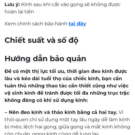
Lưu ý:
Kính sau khi cắt vào gọng sẽ không được
hoàn lại tiền
Xem chính sách bảo hành
tại đây
0,0
Based on 0 reviews
5 star
0%
4 star
0%
3 star
0%
2 star
0%
1 star
0%