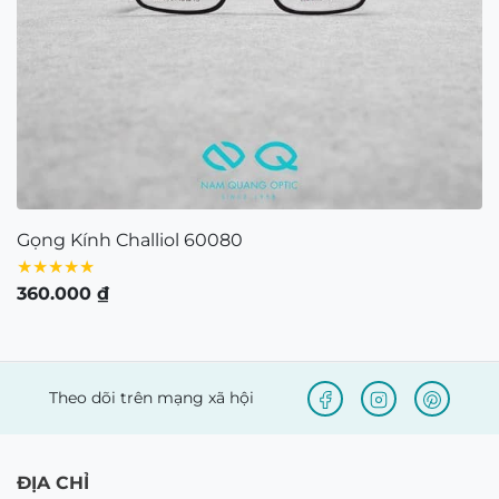
CÔNG TY TNHH NAM QUANG RETAIL
Giấy CNĐKDN: 0316574258 cấp bởi chi Cục Thuế
Quận 1, TP.Hồ Chí Minh ngày 5/11/2020
Người đại diện bà: Nguyễn Kim Yến – Điện thoại:
0938103890 – Địa chỉ: 80/54 Lãnh Binh Thăng,
Phường 11, Quận 11, TP.Hồ Chí Minh
Bản quyền © 2021 thuộc về Mắt Kính Nam Quang.