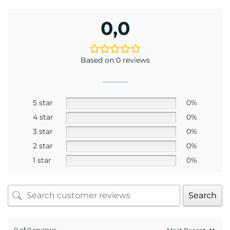
Mr. Trần Hoàng Phương Lâm
Kỹ thuật viên khúc xạ Trần Hoàng Phương Lâm
có trên 10 năm kinh nghiệm về đo khúc xạ và
mài lắp kính.