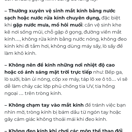
Search
0 of 0 reviews
Sorry, no reviews match your current selections
Đội ngũ kỹ thuật viên