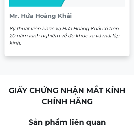
Theo dõi trên mạng xã hội
ĐỊA CHỈ
CÔNG TY TNHH NAM QUANG RETAIL
CN1:
670 Sư Vạn Hạnh, P.12, Quận 10, HCM
Hotline:
0933 60 30 38
(🕘 8:30 – 21h30)
CN2:
53 Nguyễn Trãi, P. Bến Thành, Quận 1, HCM
Hotline:
0946 00 81 10
(🕘 8:30 – 21h30)
CHÍNH SÁCH BÁN HÀNG
Chính sách bảo mật
Chính sách bảo hành