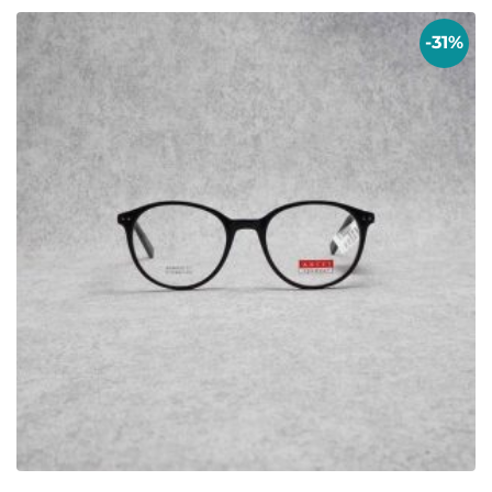
Chính sách thanh toán
Chính sách vận chuyển và giao nhận
Chính sách kiểm hàng
Chính sách đổi hàng – Trả hàng
Quyền lợi Khách hàng
Điều khoản và Quy định
THÔNG TIN
Bộ sưu tập Retro và Cổ điển
Bộ sưu tập kính mảnh nhẹ
Bộ sưu tập kính dày dặn
Chọn kính theo khuôn mặt
Bảo quản – Vệ sinh mắt kính
Tuyển dụng