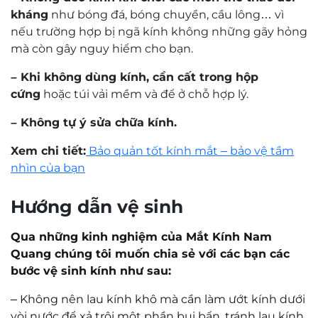
Mr. Nguyễn Trọng Nghĩa
Kỹ thuật viên khúc xạ Nguyễn Trọng Nghĩa
có trên 30 năm kinh nghiệm về đo khúc xạ và
mài lắp kính.