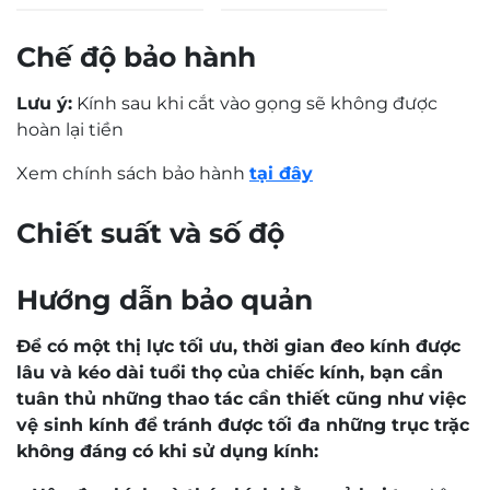
Chế độ bảo hành
Lưu ý:
Kính sau khi cắt vào gọng sẽ không được
hoàn lại tiền
Xem chính sách bảo hành
tại đây
0,0
Based on 0 reviews
5 star
0%
4 star
0%
3 star
0%