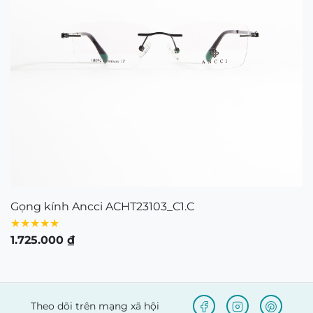
CÔNG TY TNHH NAM QUANG RETAIL
Giấy CNĐKDN: 0316574258 cấp bởi chi Cục Thuế
Quận 1, TP.Hồ Chí Minh ngày 5/11/2020
Người đại diện bà: Nguyễn Kim Yến – Điện thoại:
0938103890 – Địa chỉ: 80/54 Lãnh Binh Thăng,
Phường 11, Quận 11, TP.Hồ Chí Minh
Bản quyền © 2021 thuộc về Mắt Kính Nam Quang.