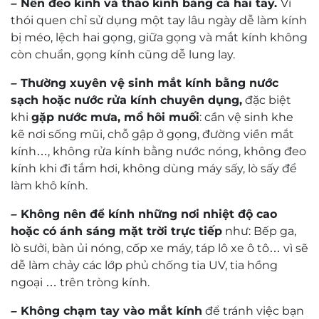
2 star
0%
1 star
0%
Search
0 of 0 reviews
Sorry, no reviews match your current selections
Đội ngũ kỹ thuật viên