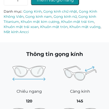
Thêm vào giỏ hàng
kính
Ancci
Danh mục:
Gọng Kính
,
Gọng kính chữ nhật
,
Gọng Kính
ACHT23103_C1.C
Không Viền
,
Gọng kính nam
,
Gọng kính nữ
,
Gọng kính
số
Titanium
,
Khuôn mặt kim cương
,
Khuôn mặt trái tim
,
lượng
Khuôn mặt trái xoan
,
Khuôn mặt tròn
,
Khuôn mặt vuông
,
Mắt kính Ancci
Thông tin gọng kính
Chiều ngang
Càng kính
120
145