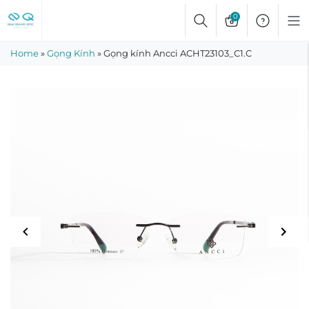
Skip
0
to
content
Home
»
Gọng Kính
»
Gọng kính Ancci ACHT23103_C1.C