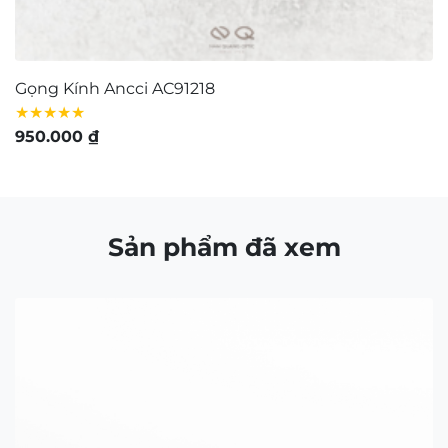
Chọn kính theo khuôn mặt
Bảo quản – Vệ sinh mắt kính
Tuyển dụng
Giấy chứng nhận
Tìm cửa hàng
FAQ
GIỚI THIỆU
Contact Us:
matkinh.namquangltt@gmail.com