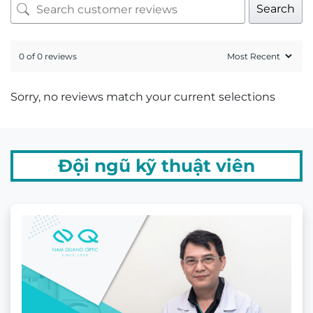
Mr. Hứa Hoàng Khải
Kỹ thuật viên khúc xạ Hứa Hoàng Khải có trên
20 năm kinh nghiệm về đo khúc xạ và mài lắp
kính.