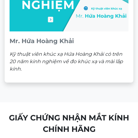
1.725.000
₫
Theo dõi trên mạng xã hội
ĐỊA CHỈ
CÔNG TY TNHH NAM QUANG RETAIL
CN1:
670 Sư Vạn Hạnh, P.12, Quận 10, HCM
Hotline:
0933 60 30 38
(🕘 8:30 – 21h30)
CN2:
53 Nguyễn Trãi, P. Bến Thành, Quận 1, HCM
Hotline:
0946 00 81 10
(🕘 8:30 – 21h30)
CHÍNH SÁCH BÁN HÀNG