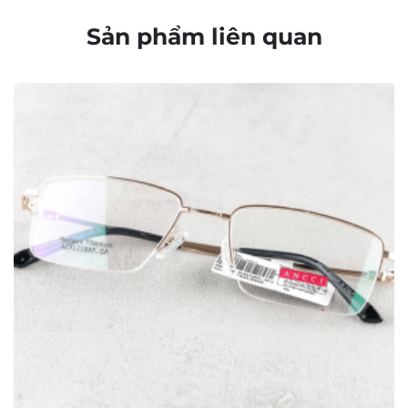
Chính sách bảo mật
Chính sách bảo hành
Chính sách thanh toán
Chính sách vận chuyển và giao nhận
Chính sách kiểm hàng
Chính sách đổi hàng – Trả hàng
Quyền lợi Khách hàng
Điều khoản và Quy định
THÔNG TIN
Bộ sưu tập Retro và Cổ điển
Bộ sưu tập kính mảnh nhẹ
Bộ sưu tập kính dày dặn