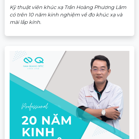
Gọng kính Ancci ACHT23103_C1.C
★★★★★