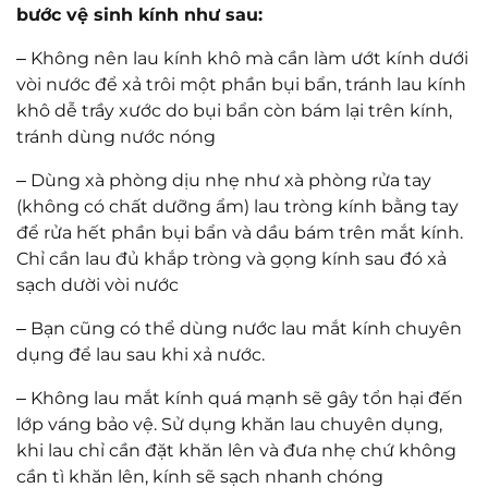
có trên 30 năm kinh nghiệm về đo khúc xạ và
mài lắp kính.