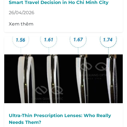
Smart Travel Decision in Ho Chi Minh City
26/04/2026
Xem thêm
Ultra-Thin Prescription Lenses: Who Really
Needs Them?