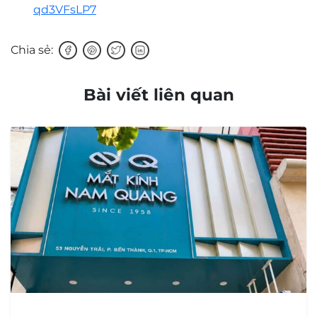
qd3VFsLP7
Chia sẻ:
Bài viết liên quan