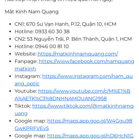
Mắt Kính Nam Quang
CN1: 670 Sư Vạn Hạnh, P.12, Quận 10, HCM
Hotline: 0933 60 30 38
CN2: 53 Nguyễn Trãi, P. Bến Thành, Quận 1, HCM
Hotline: 0946 00 81 10
Website:
https://matkinhnamquang.com/
Fanpage:
https://www.facebook.com/namquang
matkinh
Instagram:
https://www.instagram.com/nam_qu
ang_optic
Youtube:
https://www.youtube.com/c/M%E1%B
A%AETK%C3%8DNHNAMQUANG1958
Tiktok:
https://www.tiktok.com/@matkinhnamq
uang
Google map:
https://maps.app.goo.gl/W4Ggu98
GwKPRFVEv5
Google map:
https://maps.app.goo.gl/nD6HcN1G