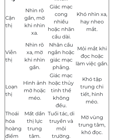
Giác mạc
Nhìn rõ
cong
Khó nhìn xa,
Cận
gần, mờ
nhiều
hay nheo
thị
khi nhìn
hoặc nhãn
mắt.
xa.
cầu dài.
Nhìn rõ
Nhãn cầu
Mỏi mắt khi
Viễn
xa, mờ
ngắn hoặc
đọc hoặc
thị
khi nhìn
giác mạc
làm việc gần.
gần.
phẳng.
Giác mạc
Khó tập
Hình ảnh
hoặc thủy
Loạn
trung chi
mờ hoặc
tinh thể
thị
tiết, hình
méo.
không
méo.
đều.
Thoái
Mất dần
Tuổi tác, di
Mờ vùng
hóa
thị lực
truyền và
trung tâm,
hoàng
trung
môi
khó đọc.
điểm
tâm.
trường.