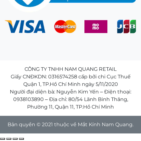
CÔNG TY TNHH NAM QUANG RETAIL
Giấy CNĐKDN: 0316574258 cấp bởi chi Cục Thuế
Quận 1, TP.Hồ Chí Minh ngày 5/11/2020
Người đại diện bà: Nguyễn Kim Yến – Điện thoại:
0938103890 – Địa chỉ: 80/54 Lãnh Binh Thăng,
Phường 11, Quận 11, TP.Hồ Chí Minh
Bản quyền © 2021 thuộc về Mắt Kính Nam Quang.