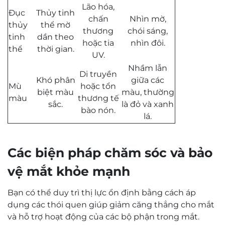
Lão hóa,
Đục
Thủy tinh
chấn
Nhìn mờ,
thủy
thể mờ
thương
chói sáng,
tinh
dần theo
hoặc tia
nhìn đôi.
thể
thời gian.
UV.
Nhầm lẫn
Di truyền
Khó phân
giữa các
Mù
hoặc tổn
biệt màu
màu, thường
màu
thương tế
sắc.
là đỏ và xanh
bào nón.
lá.
Các biện pháp chăm sóc và bảo
vệ mắt khỏe mạnh
Bạn có thể duy trì thị lực ổn định bằng cách áp
dụng các thói quen giúp giảm căng thẳng cho mắt
và hỗ trợ hoạt động của các bộ phận trong mắt.