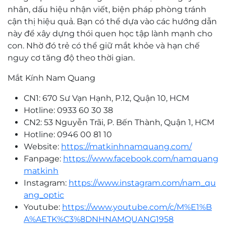
nhân, dấu hiệu nhận viết, biện pháp phòng tránh
cận thị hiệu quả. Bạn có thể dựa vào các hướng dẫn
này để xây dựng thói quen học tập lành mạnh cho
con. Nhờ đó trẻ có thể giữ mắt khỏe và hạn chế
nguy cơ tăng độ theo thời gian.
Mắt Kính Nam Quang
CN1: 670 Sư Vạn Hạnh, P.12, Quận 10, HCM
Hotline: 0933 60 30 38
CN2: 53 Nguyễn Trãi, P. Bến Thành, Quận 1, HCM
Hotline: 0946 00 81 10
Website:
https://matkinhnamquang.com/
Fanpage:
https://www.facebook.com/namquang
matkinh
Instagram:
https://www.instagram.com/nam_qu
ang_optic
Youtube:
https://www.youtube.com/c/M%E1%B
A%AETK%C3%8DNHNAMQUANG1958