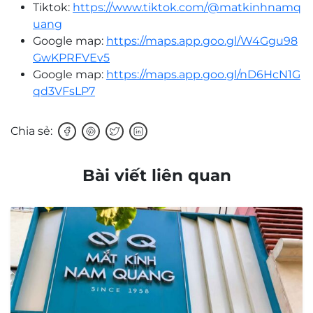
Tiktok:
https://www.tiktok.com/@matkinhnamq
uang
Google map:
https://maps.app.goo.gl/W4Ggu98
GwKPRFVEv5
Google map:
https://maps.app.goo.gl/nD6HcN1G
qd3VFsLP7
Chia sẻ:
Bài viết liên quan