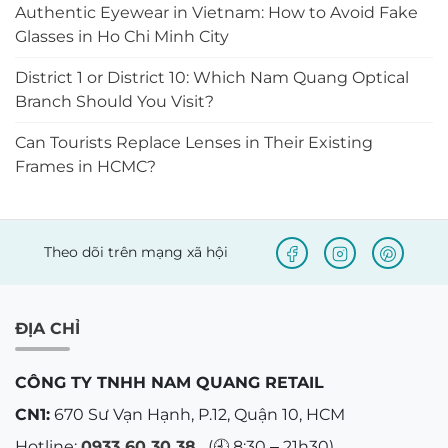
Authentic Eyewear in Vietnam: How to Avoid Fake
Glasses in Ho Chi Minh City
District 1 or District 10: Which Nam Quang Optical
Branch Should You Visit?
Can Tourists Replace Lenses in Their Existing
Frames in HCMC?
Theo dõi trên mạng xã hội
ĐỊA CHỈ
CÔNG TY TNHH NAM QUANG RETAIL
CN1:
670 Sư Vạn Hạnh, P.12, Quận 10, HCM
Hotline:
0933 60 30 38
(🕘 8:30 – 21h30)