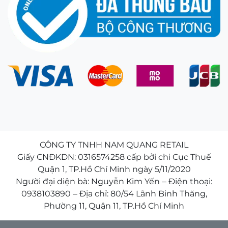
Trả lời:
Dù kính hỗ trợ rất tốt, ba mẹ vẫn cần tuân
thủ quy tắc công nghệ: Hạn chế cho con dùng thiết
bị điện tử liên tục quá 20 phút, nhắc con nhìn xa
giải lao và khuyến khích con vui chơi ngoài trời ít
nhất 2 tiếng mỗi ngày để mắt tiếp nhận ánh sáng
tự nhiên, giúp tăng gấp đôi hiệu quả của kính.
Lời kết:
Đôi mắt của con trẻ là tài sản vô giá nhưng
lại rất dễ bị tổn thương trong thời đại số ngày nay.
Đầu tư cho một giải pháp công nghệ như
HOYA
MiYOSMART
chính là việc ba mẹ đang bảo vệ
tương lai, tặng cho con cơ hội sở hữu một đôi mắt
CÔNG TY TNHH NAM QUANG RETAIL
khỏe mạnh, không bị lệ thuộc vào những cặp kính
Giấy CNĐKDN: 0316574258 cấp bởi chi Cục Thuế
dày cộp khi trưởng thành.
Quận 1, TP.Hồ Chí Minh ngày 5/11/2020
Người đại diện bà: Nguyễn Kim Yến – Điện thoại:
0938103890 – Địa chỉ: 80/54 Lãnh Binh Thăng,
Phường 11, Quận 11, TP.Hồ Chí Minh