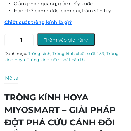
Giảm phản quang, giảm trầy xước
Hạn chế bám nước, bám bụi, bám vân tay
Chiết suất tròng kính là gì?
Tròng
Thêm vào giỏ hàng
kính
HOYA
Danh mục:
Tròng kính
,
Tròng kính chiết suất 1.59
,
Tròng
MiYOSMART
kính Hoya
,
Tròng kính kiểm soát cận thị
số
lượng
Mô tả
TRÒNG KÍNH HOYA
MIYOSMART – GIẢI PHÁP
ĐỘT PHÁ CỨU CÁNH ĐÔI