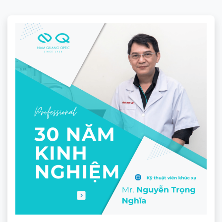
thông thường.
Vùng điều trị xung quanh (đường kính
33mm):
Đây là nơi chứa hàng trăm “vi thấu kính”
nhỏ li ti xếp cạnh nhau như tổ ong. Công nghệ
này được gọi là
D.I.M.S. (Phân đoạn đa vùng
khử hội tụ)
.
Khi ánh sáng đi qua các vi thấu kính này, nó sẽ tạo ra
một vùng ảnh mờ nhẹ nằm ngay phía trước võng
mạc (màn nhận ảnh của mắt). Tín hiệu thông minh
này sẽ “đánh lừa” bộ não và bóng mắt của trẻ, ra
lệnh cho chiều dài bầu mắt dừng việc dài ra một
cách bất thường. Vì trục nhãn cầu không bị kéo dài,
độ cận của con sẽ được giữ ở mức ổn định tối đa.
2. Hiệu quả thực tế qua các con
số thống kê lâm sàng