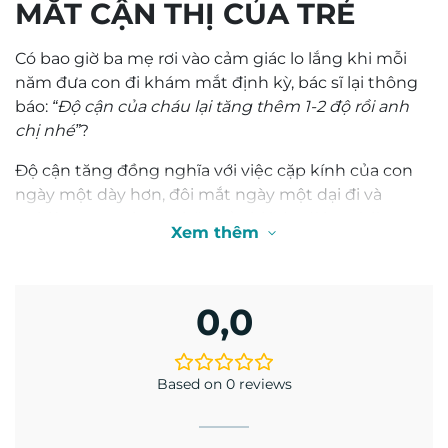
MẮT CẬN THỊ CỦA TRẺ
Có bao giờ ba mẹ rơi vào cảm giác lo lắng khi mỗi
năm đưa con đi khám mắt định kỳ, bác sĩ lại thông
báo:
“Độ cận của cháu lại tăng thêm 1-2 độ rồi anh
chị nhé”
?
Độ cận tăng đồng nghĩa với việc cặp kính của con
ngày một dày hơn, đôi mắt ngày một dại đi và
nghiêm trọng hơn, nhãn cầu bị kéo dài ra sẽ làm
Xem thêm
tăng nguy cơ mắc các bệnh lý nguy hiểm về mắt
khi con trưởng thành. Kính cận thông thường chỉ
giúp con nhìn rõ lúc đeo, chứ hoàn toàn bất lực
0,0
trong việc ngăn độ cận không tăng lên.
Thấu hiểu nỗi lo đó, tập đoàn thấu kính hàng đầu
Nhật Bản
HOYA
đã hợp tác cùng Đại học Bách khoa
Based on 0 reviews
Hồng Kông phát triển nên
MiYOSMART
– dòng
tròng kính thông minh kiểm soát cận thị chuyên