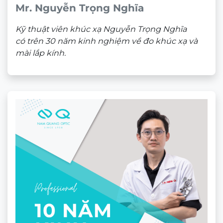
Mr. Nguyễn Trọng Nghĩa
Không chỉ là những lời quảng cáo, hiệu quả của
HOYA MiYOSMART đã được chứng minh qua các
Kỹ thuật viên khúc xạ Nguyễn Trọng Nghĩa
nghiên cứu kéo dài nhiều năm trên hàng nghìn trẻ
có trên 30 năm kinh nghiệm về đo khúc xạ và
em và được công bố trên các tạp chí y khoa quốc tế:
mài lắp kính.
Giảm tốc độ tăng độ cận trung bình 60%:
Nghĩa là nếu trước đây mỗi năm con tăng 1 độ,
thì khi đeo MiYOSMART, con chỉ tăng khoảng
0.4 độ hoặc thậm chí giữ nguyên.
Ngăn trục nhãn cầu dài ra 60%:
Giúp bảo vệ
cấu trúc bên trong mắt của trẻ khỏi nguy cơ bị
bong võng mạc hay thoái hóa sau này.
Hơn 21% trẻ dừng tăng độ hoàn toàn:
Cứ
khoảng 5 trẻ đeo kính thì có 1 trẻ giữ nguyên độ
cận trong suốt thời gian dài theo dõi, một con
số cực kỳ ấn tượng trong y khoa.