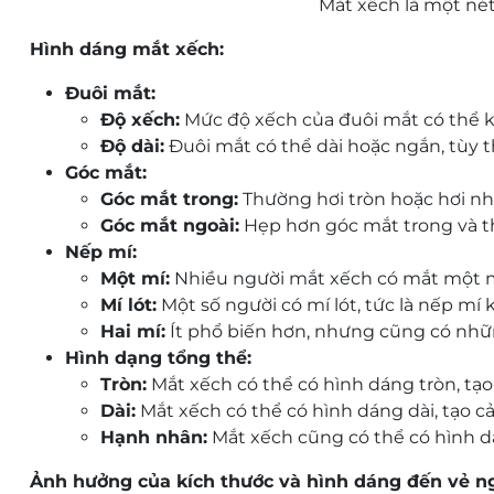
Mắt xếch là một né
Hình dáng mắt xếch:
Đuôi mắt:
Độ xếch:
Mức độ xếch của đuôi mắt có thể kh
Độ dài:
Đuôi mắt có thể dài hoặc ngắn, tùy 
Góc mắt:
Góc mắt trong:
Thường hơi tròn hoặc hơi nh
Góc mắt ngoài:
Hẹp hơn góc mắt trong và t
Nếp mí:
Một mí:
Nhiều người mắt xếch có mắt một m
Mí lót:
Một số người có mí lót, tức là nếp mí
Hai mí:
Ít phổ biến hơn, nhưng cũng có nhữ
Hình dạng tổng thể:
Tròn:
Mắt xếch có thể có hình dáng tròn, tạo
Dài:
Mắt xếch có thể có hình dáng dài, tạo cả
Hạnh nhân:
Mắt xếch cũng có thể có hình dá
Ảnh hưởng của kích thước và hình dáng đến vẻ ng