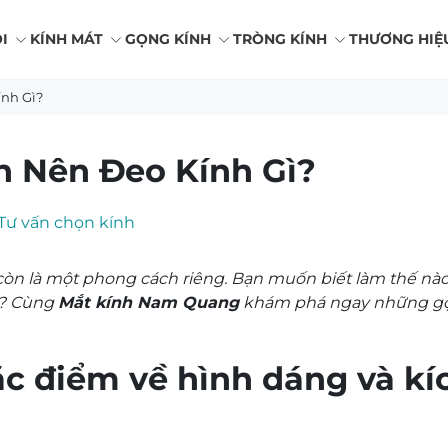
I
KÍNH MÁT
GỌNG KÍNH
TRÒNG KÍNH
THƯƠNG HIỆ
ính Gì?
h Nên Đeo Kính Gì?
Tư vấn chọn kính
òn là một phong cách riêng. Bạn muốn biết làm thế nào
? Cùng
Mắt kính Nam Quang
khám phá ngay những gợi
ặc điểm về hình dáng và kí