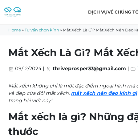
Skip
to
DỊCH VỤ
VỀ CHÚNG TÔ
content
Home
»
Tư vấn chọn kính
»
Mắt Xếch Là Gì? Mắt Xếch Nên Đeo K
Mắt Xếch Là Gì? Mắt Xếc
09/12/2024
|
thriveprosper33@gmail.com
|
Mắt xếch không chỉ là một đặc điểm ngoại hình mà c
vẻ đẹp của đôi mắt xếch,
mắt xếch nên đeo kính gì
trong bài viết này!
Mắt xếch là gì? Những đ
thước