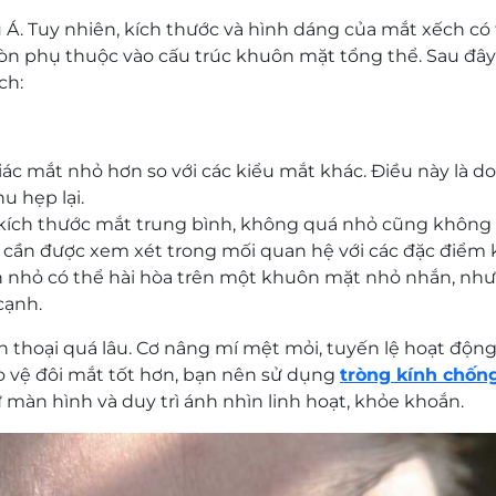
Á. Tuy nhiên, kích thước và hình dáng của mắt xếch có 
n phụ thuộc vào cấu trúc khuôn mặt tổng thể. Sau đây
ch:
c mắt nhỏ hơn so với các kiểu mắt khác. Điều này là d
u hẹp lại.
ích thước mắt trung bình, không quá nhỏ cũng không 
cần được xem xét trong mối quan hệ với các đặc điểm 
 nhỏ có thể hài hòa trên một khuôn mặt nhỏ nhắn, nhưn
cạnh.
n thoại quá lâu. Cơ nâng mí mệt mỏi, tuyến lệ hoạt độ
o vệ đôi mắt tốt hơn, bạn nên sử dụng
tròng kính chốn
 màn hình và duy trì ánh nhìn linh hoạt, khỏe khoắn.