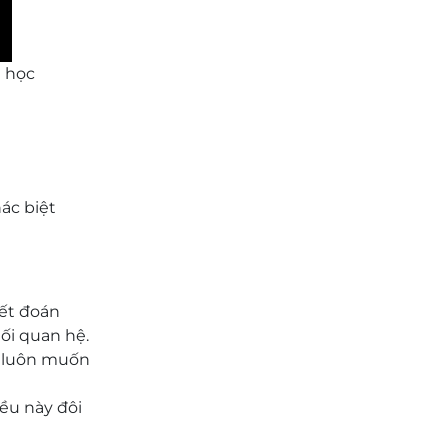
g học
ác biệt
ết đoán
ối quan hệ.
, luôn muốn
ều này đôi