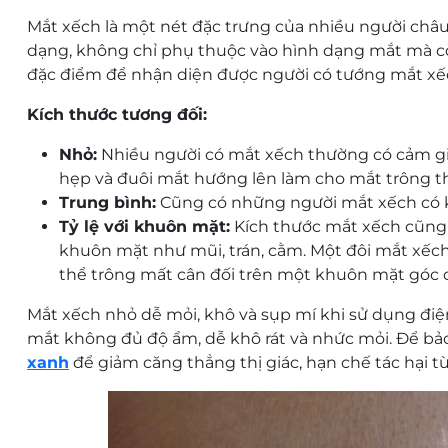
Mắt xếch là một nét đặc trưng của nhiều người châu 
dạng, không chỉ phụ thuộc vào hình dạng mắt mà cò
đặc điểm để nhận diện được người có tướng mắt xế
Kích thước tương đối:
Nhỏ:
Nhiều người có mắt xếch thường có cảm giá
hẹp và đuôi mắt hướng lên làm cho mắt trông th
Trung bình:
Cũng có những người mắt xếch có k
Tỷ lệ với khuôn mặt:
Kích thước mắt xếch cũng 
khuôn mặt như mũi, trán, cằm. Một đôi mắt xếch
thể trông mất cân đối trên một khuôn mặt góc 
Mắt xếch nhỏ dễ mỏi, khô và sụp mí khi sử dụng điệ
mắt không đủ độ ẩm, dễ khô rát và nhức mỏi. Để bả
xanh
để giảm căng thẳng thị giác, hạn chế tác hại từ