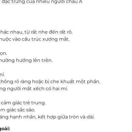
t đặc trưng của nhiều người châu Á
ác nhau, từ rất nhẹ đến rất rõ.
thuộc vào cấu trúc xương mắt.
ọn.
hường hướng lên trên.
í.
 không rõ ràng hoặc bị che khuất một phần.
ng người mắt xếch có hai mí.
 cảm giác trẻ trung.
m giác sắc sảo.
ng hạnh nhân, kết hợp giữa tròn và dài.
oài: