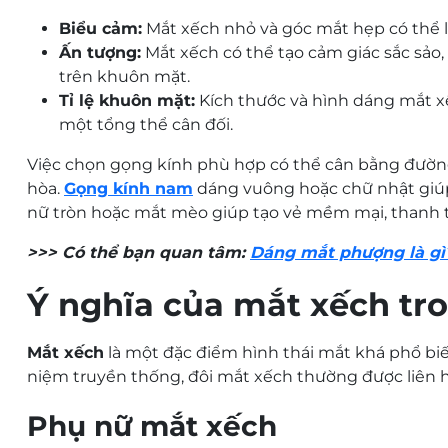
Biểu cảm:
Mắt xếch nhỏ và góc mắt hẹp có thể 
Ấn tượng:
Mắt xếch có thể tạo cảm giác sắc sảo,
trên khuôn mặt.
Tỉ lệ khuôn mặt:
Kích thước và hình dáng mắt x
một tổng thể cân đối.
Việc chọn gọng kính phù hợp có thể cân bằng đườn
hòa.
Gọng kính nam
dáng vuông hoặc chữ nhật giúp
nữ tròn hoặc mắt mèo giúp tạo vẻ mềm mại, thanh t
>>> Có thể bạn quan tâm:
Dáng mắt phượng là gì
Ý nghĩa của mắt xếch tr
Mắt xếch
là một đặc điểm hình thái mắt khá phổ bi
niệm truyền thống, đôi mắt xếch thường được liên 
Phụ nữ mắt xếch