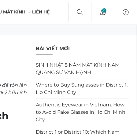
0
U MẮT KÍNH
LIÊN HỆ
BÀI VIẾT MỚI
SINH NHẬT 8 NĂM MẮT KÍNH NAM
QUANG SƯ VẠN HẠNH
Where to Buy Sunglasses in District 1,
 để tôn lên
Ho Chi Minh City
 ý hữu ích
Authentic Eyewear in Vietnam: How
to Avoid Fake Glasses in Ho Chi Minh
ch
City
District 1 or District 10: Which Nam