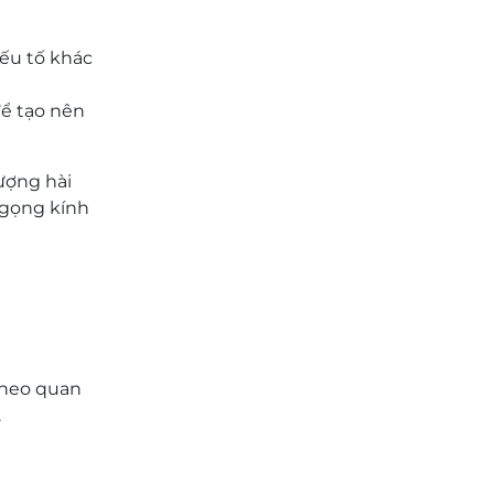
yếu tố khác
để tạo nên
ượng hài
 gọng kính
Theo quan
.