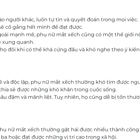
 người khác, luôn tự tin và quyết đoán trong mọi việc.
sẽ cố gắng hết mình để đạt được.
oài mạnh mẽ, phụ nữ mắt xếch cũng có một thế giới nộ
hệ xung quanh.
ọ đôi khi có thể khá cứng đầu và khó nghe theo ý kiến
 và độc lập, phụ nữ mắt xếch thường khó tìm được ng
à chia sẻ được những khó khăn trong cuộc sống.
sâu đậm và mãnh liệt. Tuy nhiên, họ cũng dễ bị tổn thư
hụ nữ mắt xếch thường gặt hái được nhiều thành công
 ba hoặc đạt được những vị trí cao trong xã hội.