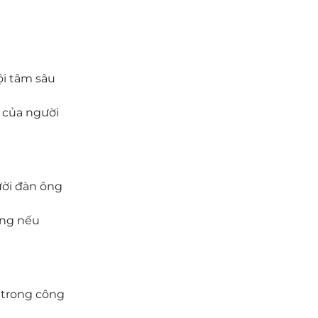
i tâm sâu
 của người
ười đàn ông
ơng nếu
 trong công