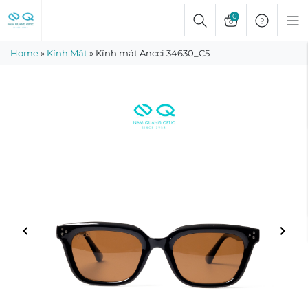
Skip
0
to
content
Home
»
Kính Mát
»
Kính mát Ancci 34630_C5