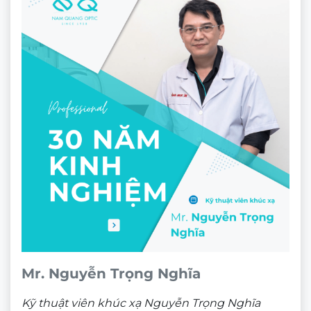
Hỗ trợ kỹ thuật lâu dài – chỉnh kính, bảo trì
nhanh chóng và tận tình
Đội ngũ tư vấn chuyên nghiệp – giúp bạn tìm
được chiếc kính phù hợp nhất với khuôn mặt và
phong cách
Giao hàng toàn quốc – tiện lợi, nhanh chóng và
đáng tin cậy
Hãy đến Mắt Kính Nam Quang ngay hôm nay để trải
nghiệm Kính mát Ancci 34630_C5 – lựa chọn hoàn
hảo cho phong cách hiện đại và đôi mắt luôn được
bảo vệ!
Lưu ý: Phù hợp hoạt động ngoài trời như: chơi
Golf, du lịch, câu cá, lái xe,…
Mr. Nguyễn Trọng Nghĩa
Kỹ thuật viên khúc xạ Nguyễn Trọng Nghĩa