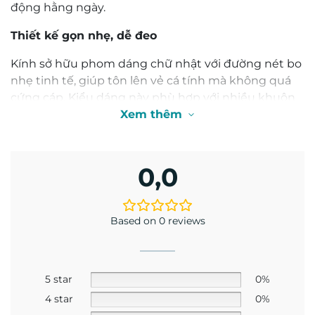
động hằng ngày.
Thiết kế gọn nhẹ, dễ đeo
Kính sở hữu phom dáng chữ nhật với đường nét bo
nhẹ tinh tế, giúp tôn lên vẻ cá tính mà không quá
cứng cáp. Kiểu dáng này phù hợp với nhiều khuôn
mặt và dễ dàng sử dụng trong nhiều hoàn cảnh –
Xem thêm
từ đi làm đến đi chơi, du lịch hay dạo phố.
Chất liệu Acetate cao cấp – Thoải mái suốt ngày
0,0
dài
Gọng kính được làm từ nhựa Acetate, chất liệu bền
đẹp và nhẹ, tạo cảm giác chắc chắn nhưng không
Based on 0 reviews
gây nặng mặt. Đệm mũi cố định được thiết kế để
tăng độ ổn định khi đeo, giảm trơn trượt và giữ kính
luôn vừa vặn trong suốt quá trình sử dụng.
5 star
0%
4 star
0%
Tông màu dễ phối – Đen bóng và tròng trà sành