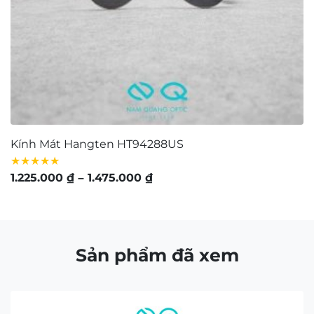
Kính Mát Hangten HT94288US
K
★★★★★
★
Khoảng
1.225.000
₫
–
1.475.000
₫
1
giá:
từ
1.225.000 ₫
đến
Sản phẩm đã xem
1.475.000 ₫