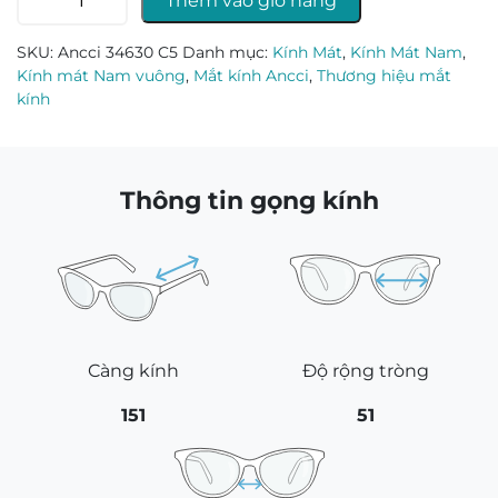
Thêm vào giỏ hàng
mát
Ancci
SKU:
Ancci 34630 C5
Danh mục:
Kính Mát
,
Kính Mát Nam
,
34630_C5
Kính mát Nam vuông
,
Mắt kính Ancci
,
Thương hiệu mắt
số
kính
lượng
Thông tin gọng kính
Càng kính
Độ rộng tròng
151
51