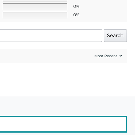
0%
0%
Search