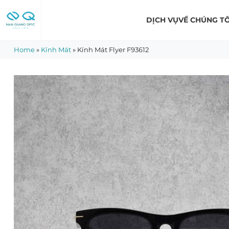
Skip
to
DỊCH VỤ
VỀ CHÚNG TÔ
content
Home
»
Kính Mát
»
Kính Mát Flyer F93612