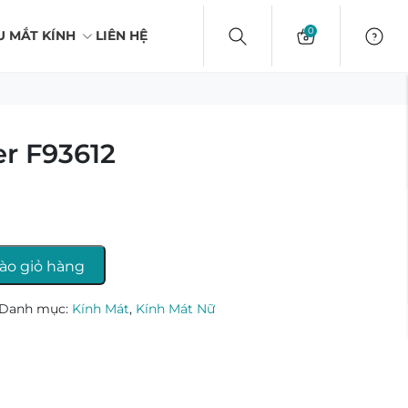
0
U MẮT KÍNH
LIÊN HỆ
er F93612
ào giỏ hàng
Danh mục:
Kính Mát
,
Kính Mát Nữ