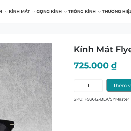
I
KÍNH MÁT
GỌNG KÍNH
TRÒNG KÍNH
THƯƠNG HIỆ
Kính Mát Fly
725.000
₫
Kính
Thêm v
Mát
Flyer
SKU:
F93612-BLK/SYMaster
F93612
số
lượng