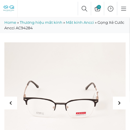
Skip
0
to
content
Home
»
Thương hiệu mắt kính
»
Mắt kính Ancci
»
Gọng Xẻ Cước
Ancci AC94284