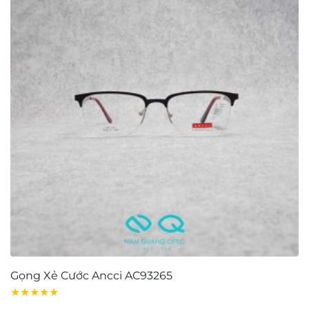
Gọng Xẻ Cước Ancci AC93265
G
★★★★★
★
7