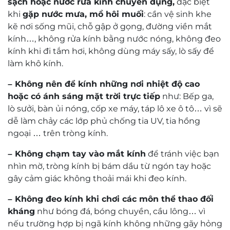
sạch hoặc nước rửa kính chuyên dụng,
đặc biệt
khi
gặp nước mưa, mồ hôi muối
: cần vệ sinh khe
kẽ nơi sống mũi, chỗ gập ở gọng, đường viền mắt
kính…, không rửa kính bằng nước nóng, không đeo
kính khi đi tắm hơi, không dùng máy sấy, lò sấy để
làm khô kính.
– Không nên để kính những nơi nhiệt độ cao
hoặc có ánh sáng mặt trời trực tiếp
như: Bếp ga,
lò sưởi, bàn ủi nóng, cốp xe máy, táp lô xe ô tô… vì sẽ
dễ làm chảy các lớp phủ chống tia UV, tia hồng
ngoại … trên tròng kính.
– Không chạm tay vào mắt kính
để tránh việc bạn
nhìn mờ, tròng kính bị bám dầu từ ngón tay hoặc
gây cảm giác không thoải mái khi đeo kính.
– Không đeo kính khi chơi các môn thể thao đối
kháng
như bóng đá, bóng chuyền, cầu lông… vì
nếu trường hợp bị ngã kính không những gãy hỏng