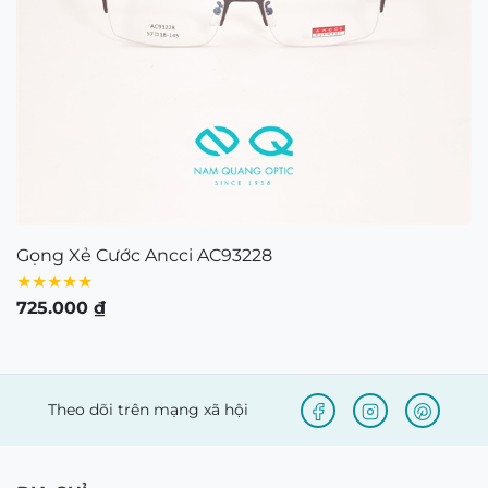
CÔNG TY TNHH NAM QUANG RETAIL
Giấy CNĐKDN: 0316574258 cấp bởi chi Cục Thuế
Quận 1, TP.Hồ Chí Minh ngày 5/11/2020
Người đại diện bà: Nguyễn Kim Yến – Điện thoại:
0938103890 – Địa chỉ: 80/54 Lãnh Binh Thăng,
Phường 11, Quận 11, TP.Hồ Chí Minh
Bản quyền © 2021 thuộc về Mắt Kính Nam Quang.