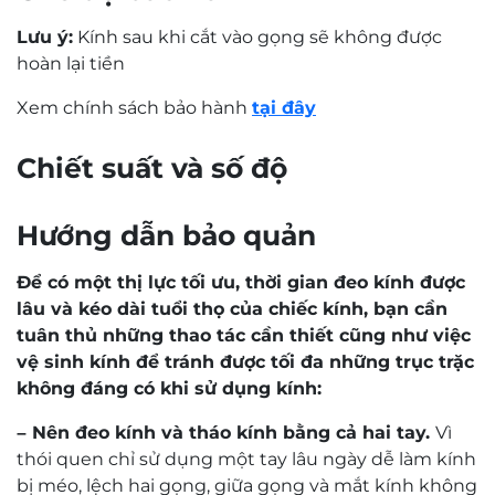
Lưu ý:
Kính sau khi cắt vào gọng sẽ không được
hoàn lại tiền
Xem chính sách bảo hành
tại đây
0,0
Based on 0 reviews
5 star
0%
4 star
0%
3 star
0%
2 star
0%
1 star
0%