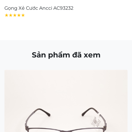
Tuyển dụng
Giấy chứng nhận
Tìm cửa hàng
FAQ
GIỚI THIỆU
Contact Us:
matkinh.namquangltt@gmail.com