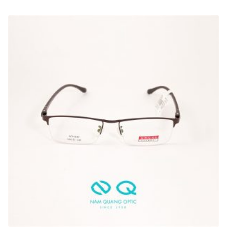
Chính sách thanh toán
Chính sách vận chuyển và giao nhận
Chính sách kiểm hàng
Chính sách đổi hàng – Trả hàng
Quyền lợi Khách hàng
Điều khoản và Quy định
THÔNG TIN
Bộ sưu tập Retro và Cổ điển
Bộ sưu tập kính mảnh nhẹ
Bộ sưu tập kính dày dặn
Chọn kính theo khuôn mặt
Bảo quản – Vệ sinh mắt kính