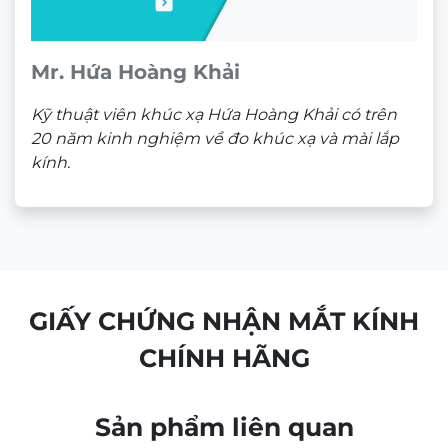
Theo dõi trên mạng xã hội
ĐỊA CHỈ
CÔNG TY TNHH NAM QUANG RETAIL
CN1:
670 Sư Vạn Hạnh, P.12, Quận 10, HCM
Hotline:
0933 60 30 38
(🕘 8:30 – 21h30)
CN2:
53 Nguyễn Trãi, P. Bến Thành, Quận 1, HCM
Hotline:
0946 00 81 10
(🕘 8:30 – 21h30)
CHÍNH SÁCH BÁN HÀNG
Chính sách bảo mật
Chính sách bảo hành