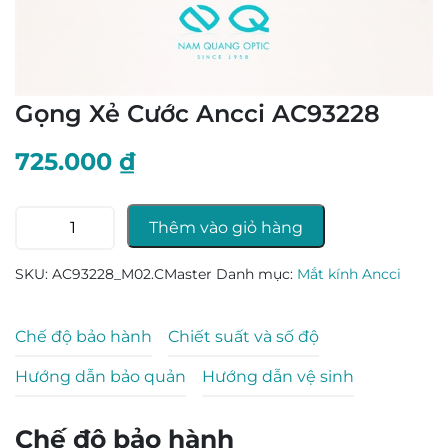
Gọng Xẻ Cước Ancci AC93228
725.000
₫
Gọng
Thêm vào giỏ hàng
Xẻ
Cước
SKU:
AC93228_M02.CMaster
Danh mục:
Mắt kính Ancci
Ancci
AC93228
số
Chế độ bảo hành
Chiết suất và số độ
lượng
Hướng dẫn bảo quản
Hướng dẫn vệ sinh
Chế độ bảo hành