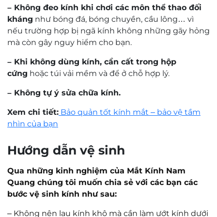
Mr. Nguyễn Trọng Nghĩa
Kỹ thuật viên khúc xạ Nguyễn Trọng Nghĩa
có trên 30 năm kinh nghiệm về đo khúc xạ và
mài lắp kính.