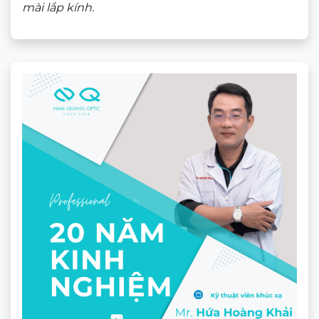
Gọng Xẻ Cước Ancci AC93228
★★★★★
725.000
₫