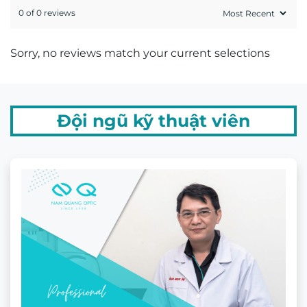
Mr. Hứa Hoàng Khải
Kỹ thuật viên khúc xạ Hứa Hoàng Khải có trên
20 năm kinh nghiệm về đo khúc xạ và mài lắp
kính.
GIẤY CHỨNG NHẬN MẮT KÍNH