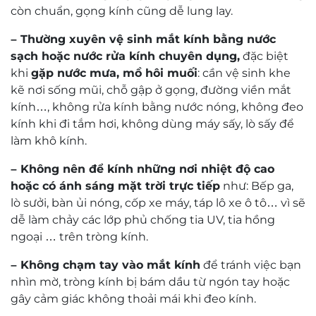
Search
0 of 0 reviews
Sorry, no reviews match your current selections
Đội ngũ kỹ thuật viên