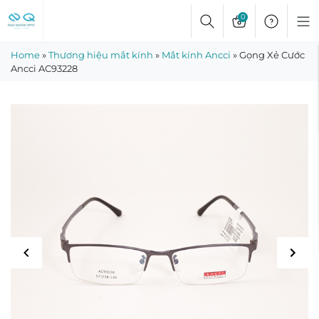
Skip
0
to
content
Home
»
Thương hiệu mắt kính
»
Mắt kính Ancci
»
Gọng Xẻ Cước
Ancci AC93228