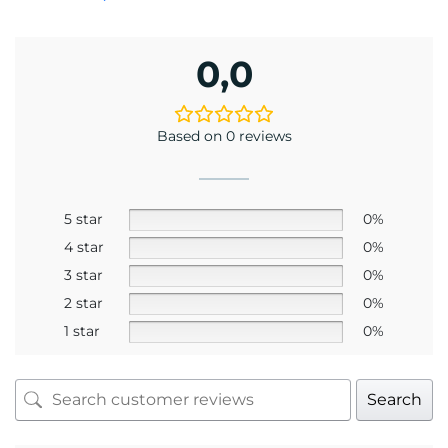
Mr. Trần Hoàng Phương Lâm
Kỹ thuật viên khúc xạ Trần Hoàng Phương Lâm
có trên 10 năm kinh nghiệm về đo khúc xạ và
mài lắp kính.