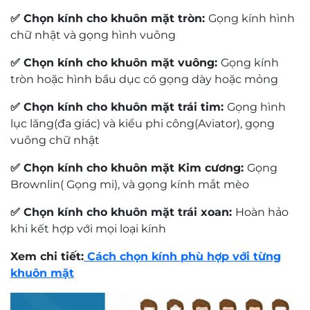
từng chi tiết gọng được gia công sắc sảo, tạo nên vẻ
✅ Chọn kính cho khuôn mặt tròn:
Gọng kính hình
ngoài tinh tế, chắc chắn nhưng vô cùng nhẹ nhàng
chữ nhật và gọng hình vuông
khi đeo.
✅ Chọn kính cho khuôn mặt vuông:
Gọng kính
tròn hoặc hình bầu dục có gọng dày hoặc mỏng
3️⃣ Thiết kế & kiểu dáng
✅ Chọn kính cho khuôn mặt trái tim:
Gọng hình
Thiết kế
đa giác phá cách
mang đến cho
Ziozia
lục lăng(đa giác) và kiểu phi công(Aviator), gọng
KZCTT9025_C2.C
một diện mạo vừa cổ điển, vừa
vuông chữ nhật
hiện đại. Đường viền mảnh mai bằng Titanium màu
✅ Chọn kính cho khuôn mặt Kim cương:
Gọng
vàng ánh kim tạo cảm giác sang trọng và tinh tế,
Brownlin( Gọng mi), và gọng kính mắt mèo
phù hợp cho cả nam và nữ yêu thích sự thanh lịch.
Phần
đệm mũi điều chỉnh linh hoạt
giúp gọng ôm
✅ Chọn kính cho khuôn mặt trái xoan:
Hoàn hảo
sát khuôn mặt, dễ dàng tùy chỉnh theo từng dáng
khi kết hợp với mọi loại kính
mũi để đảm bảo cảm giác thoải mái và cố định chắc
chắn khi sử dụng.
Xem chi tiết:
Cách chọn kính phù hợp với từng
khuôn mặt
4️⃣ Ưu điểm & lợi ích khi sử dụng