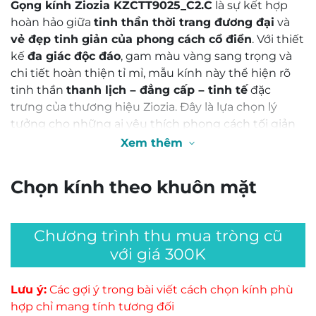
Gọng kính Ziozia KZCTT9025_C2.C
là sự kết hợp
hoàn hảo giữa
tinh thần thời trang đương đại
và
vẻ đẹp tinh giản của phong cách cổ điển
. Với thiết
kế
đa giác độc đáo
, gam màu vàng sang trọng và
chi tiết hoàn thiện tỉ mỉ, mẫu kính này thể hiện rõ
tinh thần
thanh lịch – đẳng cấp – tinh tế
đặc
trưng của thương hiệu Ziozia. Đây là lựa chọn lý
tưởng cho những ai yêu thích phong cách tối giản
nhưng muốn tạo dấu ấn cá nhân nổi bật.
Xem thêm
2️⃣ Chất liệu & công nghệ chế tác
Chọn kính theo khuôn mặt
Được chế tác từ
Titanium nguyên chất
, gọng kính
Ziozia KZCTT9025_C2.C
chinh phục người dùng
Chương trình thu mua tròng cũ
bằng
trọng lượng siêu nhẹ, độ bền vượt trội và
với giá 300K
khả năng chống ăn mòn tuyệt vời
. Titanium là vật
liệu được sử dụng trong ngành hàng không và y tế,
Lưu ý:
Các gợi ý trong bài viết cách chọn kính phù
nhờ tính an toàn, chống dị ứng và độ ổn định cao.
hợp chỉ mang tính tương đối
Khi kết hợp với kỹ thuật hoàn thiện tỉ mỉ của Ziozia,