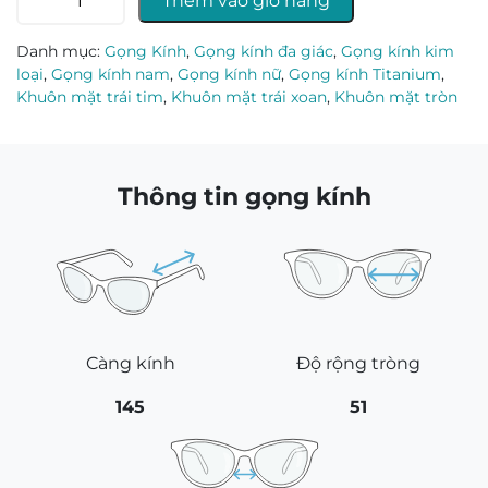
Thêm vào giỏ hàng
kính
Ziozia
Danh mục:
Gọng Kính
,
Gọng kính đa giác
,
Gọng kính kim
KZCTT9025_C2.C
loại
,
Gọng kính nam
,
Gọng kính nữ
,
Gọng kính Titanium
,
số
Khuôn mặt trái tim
,
Khuôn mặt trái xoan
,
Khuôn mặt tròn
lượng
Thông tin gọng kính
Càng kính
Độ rộng tròng
145
51