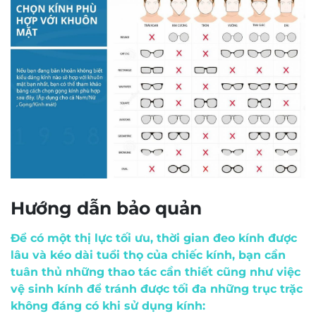
Chất liệu Titanium siêu nhẹ
, giảm áp lực khi
đeo trong thời gian dài.
Độ bền cao, chống ăn mòn và oxy hóa
, phù
hợp với khí hậu nóng ẩm Việt Nam.
Thiết kế đa giác thời trang
, giúp tôn gương
mặt, đặc biệt phù hợp với người có khuôn mặt
tròn hoặc oval.
Đệm mũi điều chỉnh dễ dàng
, tạo cảm giác
thoải mái và giữ kính ổn định khi vận động.
Hướng dẫn bảo quản
Gam màu vàng ánh kim thanh lịch
, giúp
người đeo toát lên vẻ sang trọng và tự tin.
Để có một thị lực tối ưu, thời gian đeo kính được
lâu và kéo dài tuổi thọ của chiếc kính, bạn cần
tuân thủ những thao tác cần thiết cũng như việc
5️⃣ Giá, dịch vụ & cam kết chính
vệ sinh kính để tránh được tối đa những trục trặc
hãng tại Mắt Kính Nam Quang
không đáng có khi sử dụng kính: