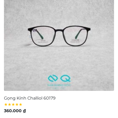
Gọng Kính Challiol 60179
G
★★★★★
★
360.000
₫
1