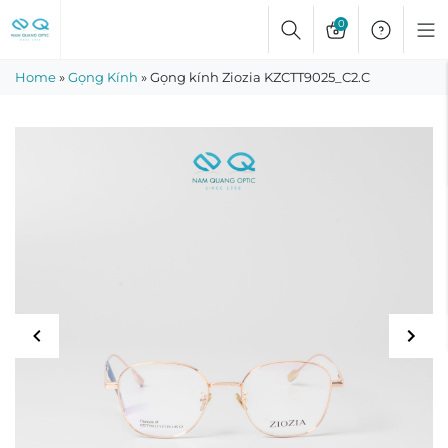
Skip
0
to
content
Home
»
Gọng Kính
»
Gọng kính Ziozia KZCTT9025_C2.C