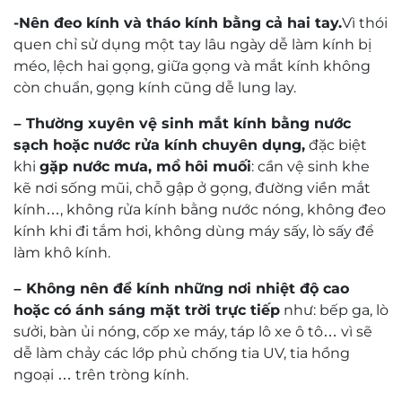
Với mức giá
1.580.000 VNĐ
,
gọng kính Ziozia
-Nên đeo kính và tháo kính bằng cả hai tay.
Vì thói
KZCTT9025_C2.C
là lựa chọn tuyệt vời cho những ai
quen chỉ sử dụng một tay lâu ngày dễ làm kính bị
muốn sở hữu
một chiếc kính Titanium cao cấp
với
méo, lệch hai gọng, giữa gọng và mắt kính không
mức giá hợp lý. Khi mua tại
Mắt Kính Nam Quang –
còn chuẩn, gọng kính cũng dễ lung lay.
thương hiệu uy tín từ năm 1958
, khách hàng được:
– Thường xuyên vệ sinh mắt kính bằng nước
Cam kết chính hãng 100%
, đầy đủ tem mác và
sạch hoặc nước rửa kính chuyên dụng,
đặc biệt
phiếu bảo hành.
khi
gặp nước mưa, mồ hôi muối
: cần vệ sinh khe
kẽ nơi sống mũi, chỗ gập ở gọng, đường viền mắt
Tư vấn kỹ thuật & hỗ trợ thị lực miễn phí
,
kính…, không rửa kính bằng nước nóng, không đeo
đảm bảo tròng kính phù hợp với nhu cầu sử
kính khi đi tắm hơi, không dùng máy sấy, lò sấy để
dụng.
làm khô kính.
Bảo trì trọn đời
, căn chỉnh và vệ sinh kính miễn
– Không nên để kính những nơi nhiệt độ cao
phí trong suốt quá trình sử dụng.
hoặc có ánh sáng mặt trời trực tiếp
như: bếp ga, lò
sưởi, bàn ủi nóng, cốp xe máy, táp lô xe ô tô… vì sẽ
Gọng kính
Ziozia KZCTT9025_C2.C
không chỉ là
dễ làm chảy các lớp phủ chống tia UV, tia hồng
phụ kiện thời trang mà còn là biểu tượng của
sự
ngoại … trên tròng kính.
tinh tế và đẳng cấp cá nhân
.