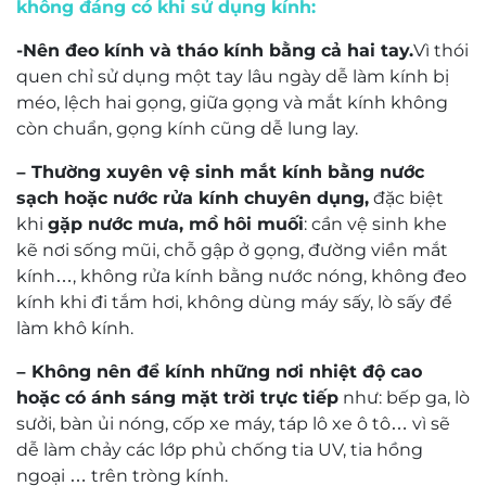
Mr. Nguyễn Trọng Nghĩa
môi trường công sở lẫn phong cách cá nhân.
Kỹ thuật viên khúc xạ Nguyễn Trọng Nghĩa
Thiết kế vuông hiện đại: giúp cân bằng đường
có trên 30 năm kinh nghiệm về đo khúc xạ và
nét mặt – đặc biệt phù hợp với khuôn mặt tròn,
mài lắp kính.
hình trái tim hoặc oval muốn tạo điểm nhấn góc
cạnh.
Phần đệm mũi cố định: mang tới sự ổn định khi
đeo, giảm trượt, tăng cảm giác thoải mái.
5️⃣ Giá, dịch vụ & cam kết chính
hãng tại Mắt Kính Nam Quang
Mức giá cho mẫu
Ziozia KHHSiT7027_C2
là
1.280.000 VNĐ
– bạn sở hữu một chiếc gọng kính
thiết kế thông minh, chất lượng cao và phong cách
thời trang tinh tế. Tại
Mắt Kính Nam Quang
, khách
hàng nhận được: