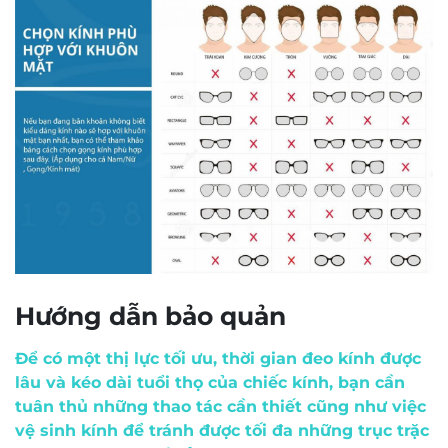
phù hợp nhiều người có khuôn mặt nhỏ/ vừa và
có khả năng lắp tròng kính đa tròng.
Phần đệm mũi
: Liền khối và cố định – giúp
gọng kính ôm sát sống mũi, tạo sự cân bằng và
tự tin khi di chuyển.
4️⃣ Ưu điểm & lợi ích khi sử dụng
Với
size 50 mm (thuộc khoảng 44-52 mm)
: lý
tưởng nếu bạn có độ cận cao hoặc muốn sử
dụng tròng đa tròng/2 tròng, bởi khung nhỏ
giúp tròng dày đỡ lộ mà vẫn giữ thẩm mỹ tốt.
Màu trong suốt mang tới hiệu ứng mắt “không
bị gọng làm vướng”, giúp tôn khuôn mặt hơn và
phối đồ linh hoạt.
Chất liệu phối nhựa Acetate + Titanium: nhẹ,
bền và nâng tầm độ sang trọng; phù hợp cả