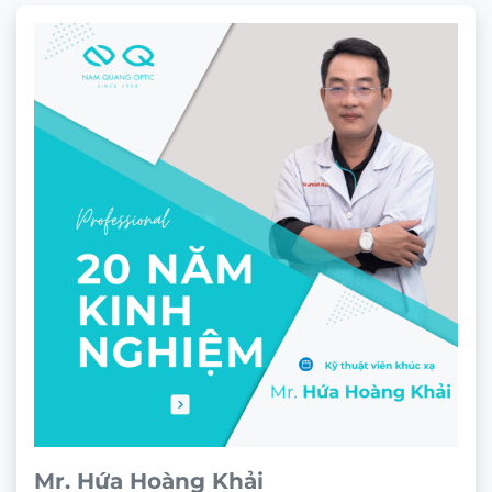
Gọng kính Ziozia KHHSiT7027_C2
★★★★★
1.280.000
₫
Theo dõi trên mạng xã hội
ĐỊA CHỈ
CÔNG TY TNHH NAM QUANG RETAIL
CN1:
670 Sư Vạn Hạnh, P.12, Quận 10, HCM
Hotline:
0933 60 30 38
(🕘 8:30 – 21h30)
CN2:
53 Nguyễn Trãi, P. Bến Thành, Quận 1, HCM
Hotline:
0946 00 81 10
(🕘 8:30 – 21h30)