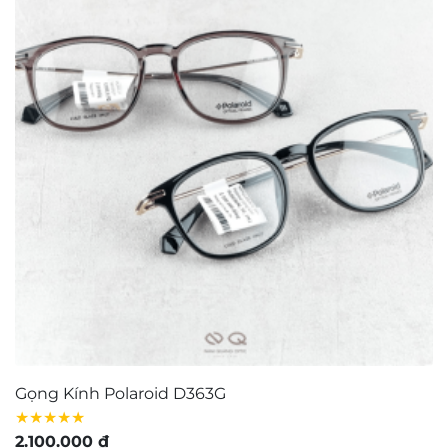
Bộ sưu tập kính mảnh nhẹ
Bộ sưu tập kính dày dặn
Chọn kính theo khuôn mặt
Bảo quản – Vệ sinh mắt kính
Tuyển dụng
Giấy chứng nhận
Tìm cửa hàng
FAQ
GIỚI THIỆU
Contact Us:
matkinh.namquangltt@gmail.com