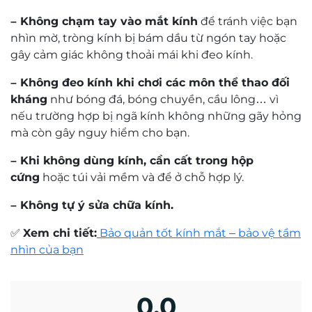
Cam kết
chính hãng 100%
, đầy đủ tem mác và
phụ kiện.
Dịch vụ
đo thị lực & tư vấn tròng kính miễn
phí
bởi đội ngũ kỹ thuật viên chuyên nghiệp.
Lắp ráp và bảo trì trọn đời, hỗ trợ kỹ thuật sau
Mr. Trần Hoàng Phương Lâm
mua hàng.
Kỹ thuật viên khúc xạ Trần Hoàng Phương Lâm
👉 Mẫu này không chỉ là gọng kính – mà là một
có trên 10 năm kinh nghiệm về đo khúc xạ và
tuyên ngôn phong cách, sự kết hợp giữa
thiết kế
mài lắp kính.
thông minh, chất liệu cao cấp và giá trị sử dụng
lâu dài
.
Đặt mua ngay tại Mắt Kính Nam Quang
để nâng
tầm phong cách và chăm sóc ánh nhìn với sự tự tin
và đẳng cấp.