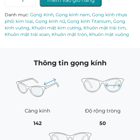
Thêm vào giỏ hàng
kính
Ziozia
Danh mục:
Gọng Kính
,
Gọng kính nam
,
Gọng kính nhựa
KHHSiT7027_C2
phối kim loại
,
Gọng kính nữ
,
Gọng kính Titanium
,
Gọng
số
kính vuông
,
Khuôn mặt kim cương
,
Khuôn mặt trái tim
,
lượng
Khuôn mặt trái xoan
,
Khuôn mặt tròn
,
Khuôn mặt vuông
Thông tin gọng kính
Càng kính
Độ rộng tròng
142
50