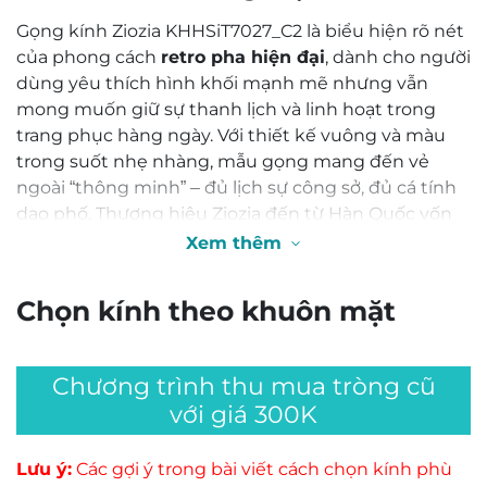
Gọng kính Ziozia KHHSiT7027_C2 là biểu hiện rõ nét
của phong cách
retro pha hiện đại
, dành cho người
dùng yêu thích hình khối mạnh mẽ nhưng vẫn
mong muốn giữ sự thanh lịch và linh hoạt trong
trang phục hàng ngày. Với thiết kế vuông và màu
trong suốt nhẹ nhàng, mẫu gọng mang đến vẻ
ngoài “thông minh” – đủ lịch sự công sở, đủ cá tính
dạo phố. Thương hiệu Ziozia đến từ Hàn Quốc vốn
nổi bật với phong cách thời trang tối giản mà tinh
Xem thêm
tế, và thiết kế kính mắt của họ cũng theo tinh thần
đó:
chất lượng + thiết kế sáng ý
. (Xem thêm
thương hiệu Ziozia tại nguồn)
Milled
+1
0,0
2️⃣ Chất liệu & công nghệ chế tác
Based on 0 reviews
Mẫu Ziozia KHHSiT7027_C2 sử dụng
nhựa Acetate
phối Titanium
, kết hợp giữa hai vật liệu cao cấp:
nhựa Acetate mang đến sự nhẹ nhàng, đàn hồi tốt