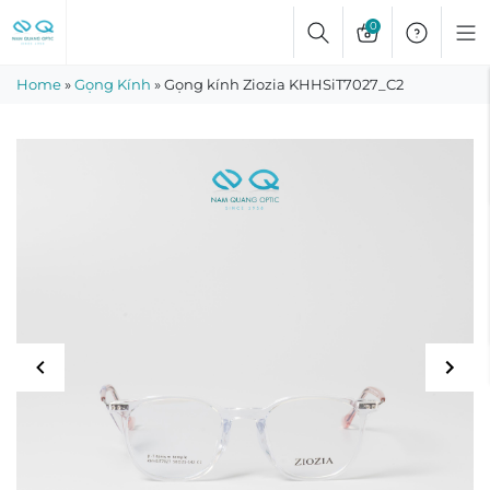
Skip
0
to
content
Home
»
Gọng Kính
»
Gọng kính Ziozia KHHSiT7027_C2