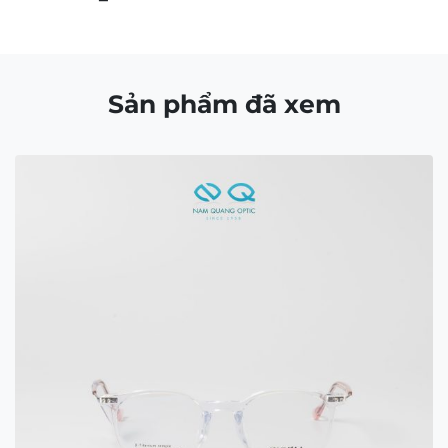
CÔNG TY TNHH NAM QUANG RETAIL
Giấy CNĐKDN: 0316574258 cấp bởi chi Cục Thuế
Quận 1, TP.Hồ Chí Minh ngày 5/11/2020
Người đại diện bà: Nguyễn Kim Yến – Điện thoại:
0938103890 – Địa chỉ: 80/54 Lãnh Binh Thăng,
Phường 11, Quận 11, TP.Hồ Chí Minh
Bản quyền © 2021 thuộc về Mắt Kính Nam Quang.