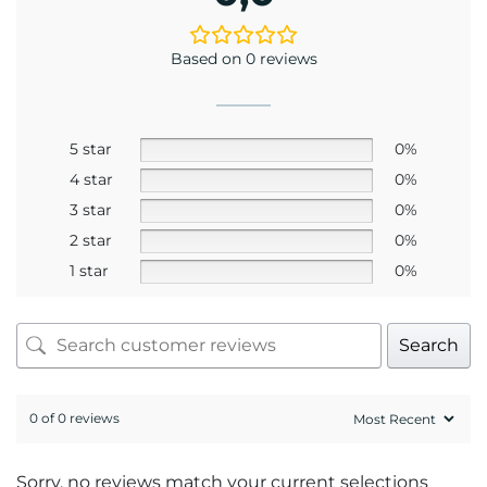
Mr. Hứa Hoàng Khải
Kỹ thuật viên khúc xạ Hứa Hoàng Khải có trên
20 năm kinh nghiệm về đo khúc xạ và mài lắp
kính.