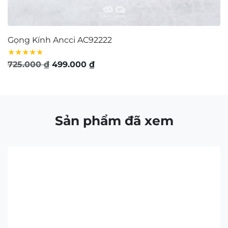
CÔNG TY TNHH NAM QUANG RETAIL
Giấy CNĐKDN: 0316574258 cấp bởi chi Cục Thuế
Quận 1, TP.Hồ Chí Minh ngày 5/11/2020
Người đại diện bà: Nguyễn Kim Yến – Điện thoại: