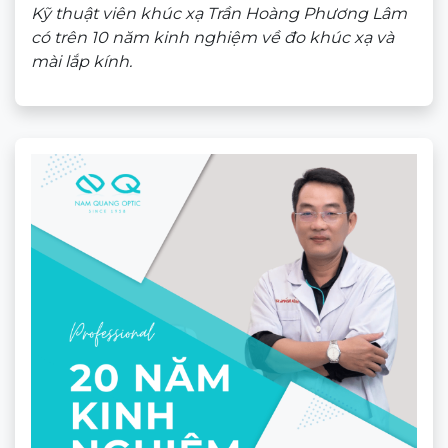
Gọng kính Molsion 5001
★★★★★
2.580.000
₫
Theo dõi trên mạng xã hội
ĐỊA CHỈ
CÔNG TY TNHH NAM QUANG RETAIL
CN1:
670 Sư Vạn Hạnh, P.12, Quận 10, HCM