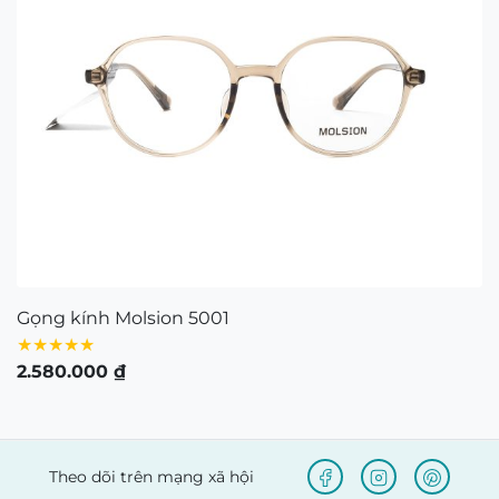
0938103890 – Địa chỉ: 80/54 Lãnh Binh Thăng,
Phường 11, Quận 11, TP.Hồ Chí Minh
Bản quyền © 2021 thuộc về Mắt Kính Nam Quang.