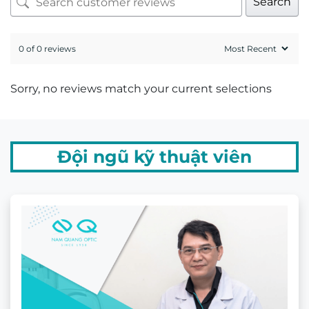
Kỹ thuật viên khúc xạ Hứa Hoàng Khải có trên
20 năm kinh nghiệm về đo khúc xạ và mài lắp
kính.
GIẤY CHỨNG NHẬN MẮT KÍNH
CHÍNH HÃNG
Sản phẩm liên quan
-31%