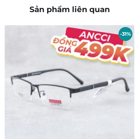
THÔNG TIN
Bộ sưu tập Retro và Cổ điển
Bộ sưu tập kính mảnh nhẹ
Bộ sưu tập kính dày dặn
Chọn kính theo khuôn mặt
Bảo quản – Vệ sinh mắt kính
Tuyển dụng
Giấy chứng nhận
Tìm cửa hàng
FAQ
GIỚI THIỆU
Contact Us:
matkinh.namquangltt@gmail.com