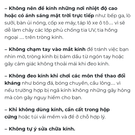
Mr. Trần Hoàng Phương Lâm
Kỹ thuật viên khúc xạ Trần Hoàng Phương Lâm
có trên 10 năm kinh nghiệm về đo khúc xạ và
mài lắp kính.