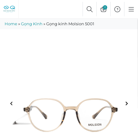
Skip
0
to
content
Home
»
Gọng Kính
»
Gọng kính Molsion 5001