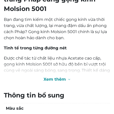
trang Pháp cùng gọng kính
Molsion 5001
Bạn đang tìm kiếm một chiếc gọng kính vừa thời
trang, vừa chất lượng, lại mang đậm dấu ấn phong
cách Pháp? Gọng kính Molsion 5001 chính là sự lựa
chọn hoàn hảo dành cho bạn.
Tinh tế trong từng đường nét
Được chế tác từ chất liệu nhựa Acetate cao cấp,
gọng kính Molsion 5001 sở hữu độ bền bỉ vượt trội
cùng vẻ ngoài sáng bóng, sang trọng. Thiết kế dáng
kính tròn cổ điển, kết hợp cùng các chi tiết tinh xảo,
Xem thêm
mang đến cho người đeo vẻ đẹp thanh lịch, thời
thượng.
Trải nghiệm đeo thoải mái
0,0
Với đệm mũi cố định, gọng kính Molsion 5001 ôm