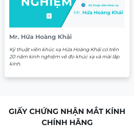
Hotline:
0933 60 30 38
(🕘 8:30 – 21h30)
CN2:
53 Nguyễn Trãi, P. Bến Thành, Quận 1, HCM
Hotline:
0946 00 81 10
(🕘 8:30 – 21h30)
CHÍNH SÁCH BÁN HÀNG
Chính sách bảo mật
Chính sách bảo hành
Chính sách thanh toán
Chính sách vận chuyển và giao nhận
Chính sách kiểm hàng
Chính sách đổi hàng – Trả hàng
Quyền lợi Khách hàng
Điều khoản và Quy định