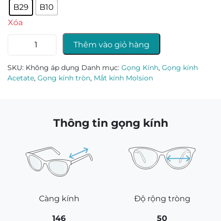
B29
B10
Xóa
Gọng
Thêm vào giỏ hàng
kính
Molsion
SKU:
Không áp dụng
Danh mục:
Gọng Kính
,
Gọng kính
5001
Acetate
,
Gọng kính tròn
,
Mắt kính Molsion
số
lượng
Thông tin gọng kính
Càng kính
Độ rộng tròng