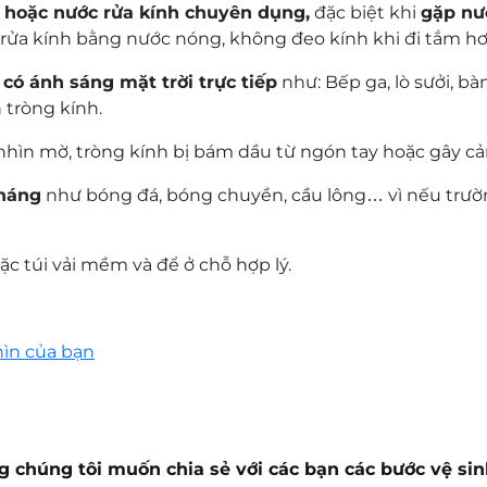
 hoặc nước rửa kính chuyên dụng,
đặc biệt khi
gặp nư
ửa kính bằng nước nóng, không đeo kính khi đi tắm hơi
có ánh sáng mặt trời trực tiếp
như: Bếp ga, lò sưởi, bà
 tròng kính.
nhìn mờ, tròng kính bị bám dầu từ ngón tay hoặc gây cả
kháng
như bóng đá, bóng chuyền, cầu lông… vì nếu trư
c túi vải mềm và để ở chỗ hợp lý.
hìn của bạn
húng tôi muốn chia sẻ với các bạn các bước vệ sin