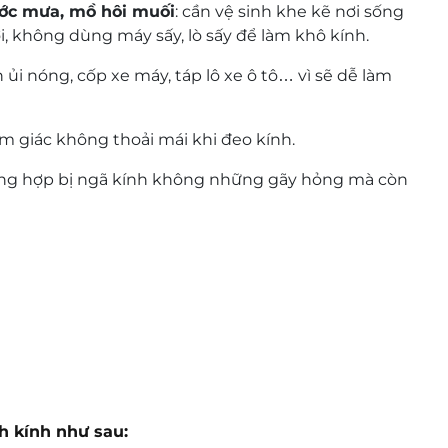
ớc mưa, mồ hôi muối
: cần vệ sinh khe kẽ nơi sống
, không dùng máy sấy, lò sấy để làm khô kính.
n ủi nóng, cốp xe máy, táp lô xe ô tô… vì sẽ dễ làm
m giác không thoải mái khi đeo kính.
ờng hợp bị ngã kính không những gãy hỏng mà còn
h kính như sau: