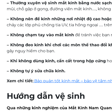
– Thường xuyên vệ sinh mắt kính bằng nước sạch
mũi, chỗ gập ở gọng, đường viền mắt kính…, không r
– Không nên để kính những nơi nhiệt độ cao hoặc 
chảy các lớp phủ chống tia UV, tia hồng ngoại … trên
– Không chạm tay vào mắt kính
để tránh việc bạn 
– Không đeo kính khi chơi các môn thể thao đối 
gây nguy hiểm cho bạn.
– Khi không dùng kính, cần cất trong hộp cứng
hoặ
– Không tự ý sửa chữa kính.
Xem chi tiết:
Bảo quản tốt kính mắt – bảo vệ tầm n
Hướng dẫn vệ sinh
Qua những kinh nghiệm của Mắt Kính Nam Quang c