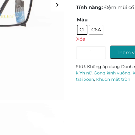
Tính năng:
Đệm mũi cố
Màu
C1
C6A
Xóa
Gọng
Thêm v
kính
Heles
SKU:
Không áp dụng
Danh 
N5005
kính nữ
,
Gọng kính vuông
,
số
trái xoan
,
Khuôn mặt tròn
lượng