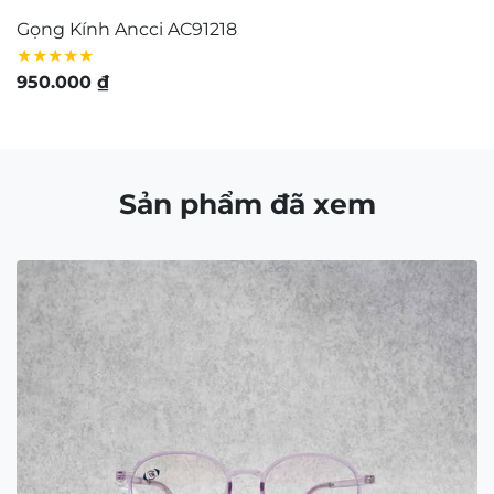
Gọng Kính Ancci AC91218
G
★★★★★
★
950.000
₫
1
Sản phẩm đã xem