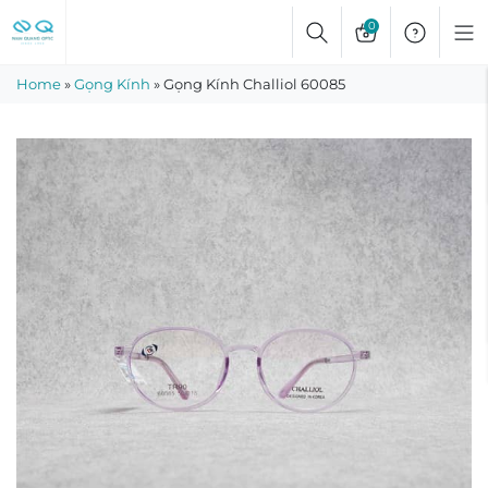
Skip
0
to
content
Home
»
Gọng Kính
»
Gọng Kính Challiol 60085