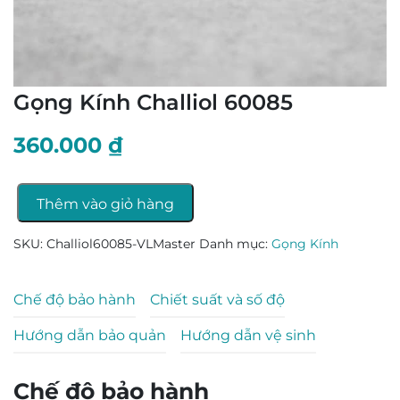
Gọng Kính Challiol 60085
360.000
₫
Thêm vào giỏ hàng
Gọng
Kính
SKU:
Challiol60085-VLMaster
Danh mục:
Gọng Kính
Challiol
60085
Chế độ bảo hành
Chiết suất và số độ
số
lượng
Hướng dẫn bảo quản
Hướng dẫn vệ sinh
Chế độ bảo hành