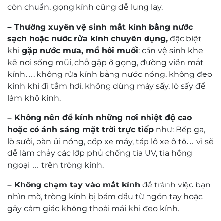
còn chuẩn, gọng kính cũng dễ lung lay.
– Thường xuyên vệ sinh mắt kính bằng nước
sạch hoặc nước rửa kính chuyên dụng,
đặc biệt
khi
gặp nước mưa, mồ hôi muối
: cần vệ sinh khe
kẽ nơi sống mũi, chỗ gập ở gọng, đường viền mắt
kính…, không rửa kính bằng nước nóng, không đeo
kính khi đi tắm hơi, không dùng máy sấy, lò sấy để
làm khô kính.
– Không nên để kính những nơi nhiệt độ cao
hoặc có ánh sáng mặt trời trực tiếp
như: Bếp ga,
lò sưởi, bàn ủi nóng, cốp xe máy, táp lô xe ô tô… vì sẽ
dễ làm chảy các lớp phủ chống tia UV, tia hồng
ngoại … trên tròng kính.
– Không chạm tay vào mắt kính
để tránh việc bạn
nhìn mờ, tròng kính bị bám dầu từ ngón tay hoặc
gây cảm giác không thoải mái khi đeo kính.