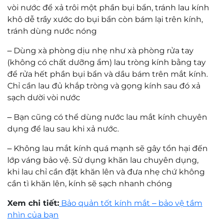
vòi nước để xả trôi một phần bụi bẩn, tránh lau kính
khô dễ trầy xước do bụi bẩn còn bám lại trên kính,
tránh dùng nước nóng
–
Dùng xà phòng dịu nhẹ như xà phòng rửa tay
(không có chất dưỡng ẩm) lau tròng kính bằng tay
để rửa hết phần bụi bẩn và dầu bám trên mắt kính.
Chỉ cần lau đủ khắp tròng và gọng kính sau đó xả
sạch dười vòi nước
–
Bạn cũng có thể dùng nước lau mắt kính chuyên
dụng để lau sau khi xả nước.
–
Không lau mắt kính quá mạnh sẽ gây tổn hại đến
lớp váng bảo vệ. Sử dụng khăn lau chuyên dụng,
khi lau chỉ cần đặt khăn lên và đưa nhẹ chứ không
cần tì khăn lên, kính sẽ sạch nhanh chóng
Xem chi tiết:
Bảo quản tốt kính mắt – bảo vệ tầm
nhìn của bạn