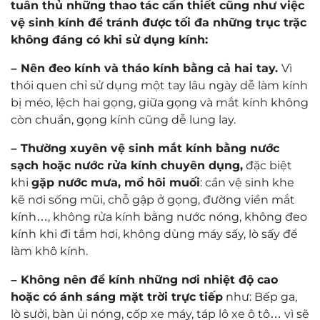
tuân thủ những thao tác cần thiết cũng như việc
vệ sinh kính để tránh được tối đa những trục trặc
không đáng có khi sử dụng kính:
– Nên đeo kính và tháo kính bằng cả hai tay.
Vì
thói quen chỉ sử dụng một tay lâu ngày dễ làm kính
bị méo, lệch hai gọng, giữa gọng và mắt kính không
còn chuẩn, gọng kính cũng dễ lung lay.
– Thường xuyên vệ sinh mắt kính bằng nước
sạch hoặc nước rửa kính chuyên dụng,
đặc biệt
khi
gặp nước mưa, mồ hôi muối
: cần vệ sinh khe
kẽ nơi sống mũi, chỗ gập ở gọng, đường viền mắt
kính…, không rửa kính bằng nước nóng, không đeo
kính khi đi tắm hơi, không dùng máy sấy, lò sấy để
làm khô kính.
– Không nên để kính những nơi nhiệt độ cao
hoặc có ánh sáng mặt trời trực tiếp
như: Bếp ga,
lò sưởi, bàn ủi nóng, cốp xe máy, táp lô xe ô tô… vì sẽ