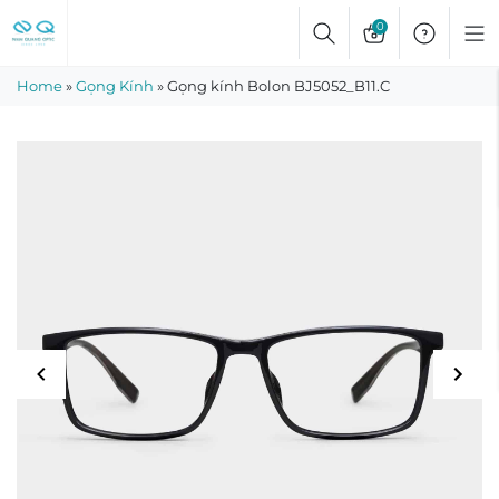
Skip
0
to
content
Home
»
Gọng Kính
»
Gọng kính Bolon BJ5052_B11.C