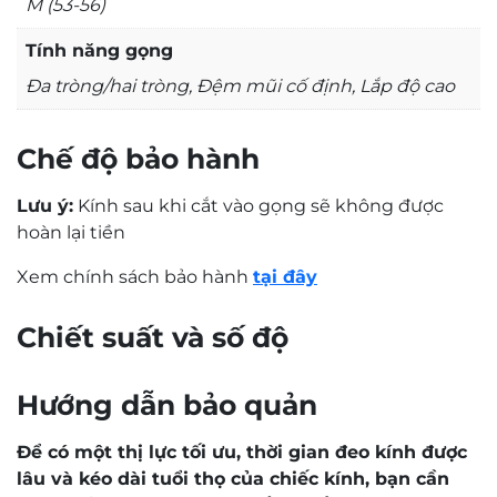
M (53-56)
độ bền màu và tính đàn hồi cao. Ốc vặn được
gia công kỹ lưỡng và cẩn thận.
Tính năng gọng
Đệm mũi êm ái, tạo cảm giác dễ chịu khi đeo,
Đa tròng/hai tròng, Đệm mũi cố định, Lắp độ cao
cân đối giữa hai bên thái dương, mắt và sóng
mũi.
Chế độ bảo hành
Càng kính chắc chắn, không gây ra vết hằn khó
chịu trên da.
Lưu ý:
Kính sau khi cắt vào gọng sẽ không được
Phù hợp với nhiều khuôn mặt, cho cả nam và
hoàn lại tiền
nữ. Dễ phối đồ với nhiều phong cách khác nhau
Xem chính sách bảo hành
tại đây
Chiết suất và số độ
Hướng dẫn bảo quản
Để có một thị lực tối ưu, thời gian đeo kính được
lâu và kéo dài tuổi thọ của chiếc kính, bạn cần