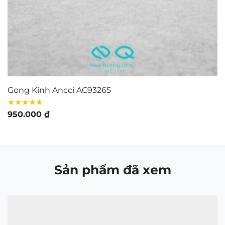
Gọng Kính Ancci AC93265
G
★★★★★
★
950.000
₫
9
Sản phẩm đã xem