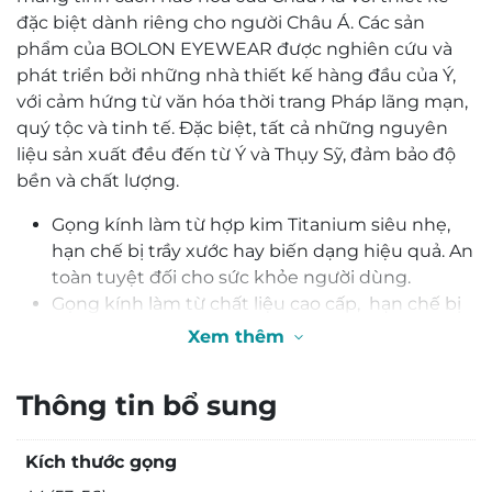
đặc biệt dành riêng cho người Châu Á. Các sản
phẩm của BOLON EYEWEAR được nghiên cứu và
phát triển bởi những nhà thiết kế hàng đầu của Ý,
với cảm hứng từ văn hóa thời trang Pháp lãng mạn,
quý tộc và tinh tế. Đặc biệt, tất cả những nguyên
liệu sản xuất đều đến từ Ý và Thụy Sỹ, đảm bảo độ
bền và chất lượng.
Gọng kính làm từ hợp kim Titanium siêu nhẹ,
hạn chế bị trầy xước hay biến dạng hiệu quả. An
toàn tuyệt đối cho sức khỏe người dùng.
Gọng kính làm từ chất liệu cao cấp, hạn chế bị
trầy xước hay biến dạng hiệu quả. An toàn tuyệt
Xem thêm
đối cho sức khỏe người dùng.
Thích hợp với số độ từ 0 đến -4. Trên -4 độ nên
Thông tin bổ sung
lắp tròng chiết suất cao giảm chói, tròng đổi
màu chống tia UV hoặc tròng kính Lọc ánh
Kích thước gọng
sáng xanh
Sản phẩm được sản xuất công nghệ hiện đại có