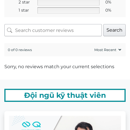
2 star
0%
1 star
0%
Search
0 of 0 reviews
Sorry, no reviews match your current selections
Đội ngũ kỹ thuật viên