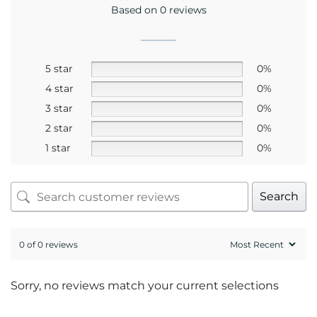
Mr. Hứa Hoàng Khải
Kỹ thuật viên khúc xạ Hứa Hoàng Khải có trên
20 năm kinh nghiệm về đo khúc xạ và mài lắp
kính.