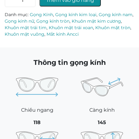
Thêm vào giỏ hàng
kính
Ancci
Danh mục:
Gọng Kính
,
Gọng kính kim loại
,
Gọng kính nam
,
AC23244_C3.C
Gọng kính nữ
,
Gọng kính tròn
,
Khuôn mặt kim cương
,
số
Khuôn mặt trái tim
,
Khuôn mặt trái xoan
,
Khuôn mặt tròn
,
lượng
Khuôn mặt vuông
,
Mắt kính Ancci
Thông tin gọng kính
Chiều ngang
Càng kính
118
145