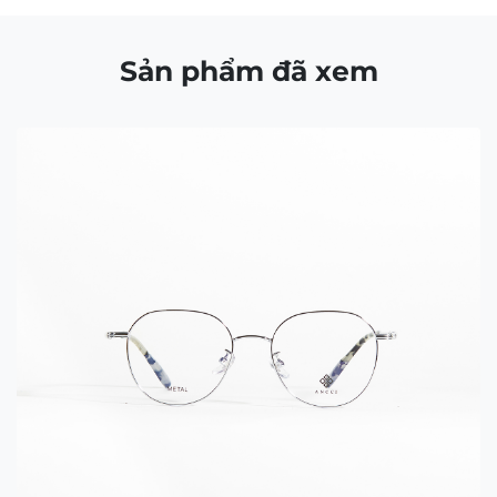
CÔNG TY TNHH NAM QUANG RETAIL
Giấy CNĐKDN: 0316574258 cấp bởi chi Cục Thuế
Quận 1, TP.Hồ Chí Minh ngày 5/11/2020
Người đại diện bà: Nguyễn Kim Yến – Điện thoại:
0938103890 – Địa chỉ: 80/54 Lãnh Binh Thăng,
Phường 11, Quận 11, TP.Hồ Chí Minh