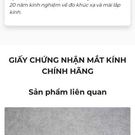
Hotline:
0946 00 81 10
(🕘 8:30 – 21h30)
CHÍNH SÁCH BÁN HÀNG
Chính sách bảo mật
Chính sách bảo hành
Chính sách thanh toán
Chính sách vận chuyển và giao nhận
Chính sách kiểm hàng
Chính sách đổi hàng – Trả hàng
Quyền lợi Khách hàng
Điều khoản và Quy định
THÔNG TIN