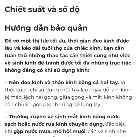
5 star
0%
4 star
0%
3 star
0%
2 star
0%
1 star
0%
Search
0 of 0 reviews
Sorry, no reviews match your current selections
Đội ngũ kỹ thuật viên