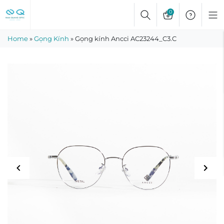
Skip
0
to
content
Home
»
Gọng Kính
»
Gọng kính Ancci AC23244_C3.C