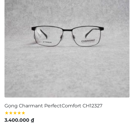
Bộ sưu tập Retro và Cổ điển
Bộ sưu tập kính mảnh nhẹ
Bộ sưu tập kính dày dặn
Chọn kính theo khuôn mặt
Bảo quản – Vệ sinh mắt kính
Tuyển dụng
Giấy chứng nhận
Tìm cửa hàng
FAQ
GIỚI THIỆU
Contact Us:
matkinh.namquangltt@gmail.com