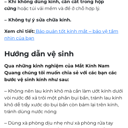
Mr. Nguyễn Trọng Nghĩa
Kỹ thuật viên khúc xạ Nguyễn Trọng Nghĩa
có trên 30 năm kinh nghiệm về đo khúc xạ và
mài lắp kính.