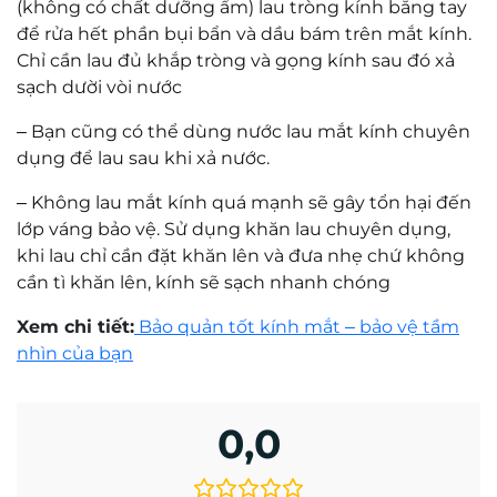
Mr. Trần Hoàng Phương Lâm
Kỹ thuật viên khúc xạ Trần Hoàng Phương Lâm
có trên 10 năm kinh nghiệm về đo khúc xạ và
mài lắp kính.