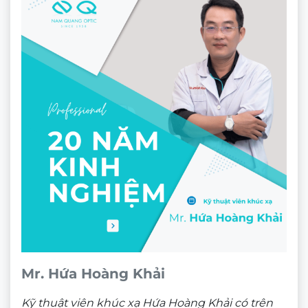
Gọng kính Ancci AC23244_C3.C
★★★★★
800.000
₫
Theo dõi trên mạng xã hội
ĐỊA CHỈ
CÔNG TY TNHH NAM QUANG RETAIL
CN1:
670 Sư Vạn Hạnh, P.12, Quận 10, HCM
Hotline:
0933 60 30 38
(🕘 8:30 – 21h30)
CN2:
53 Nguyễn Trãi, P. Bến Thành, Quận 1, HCM