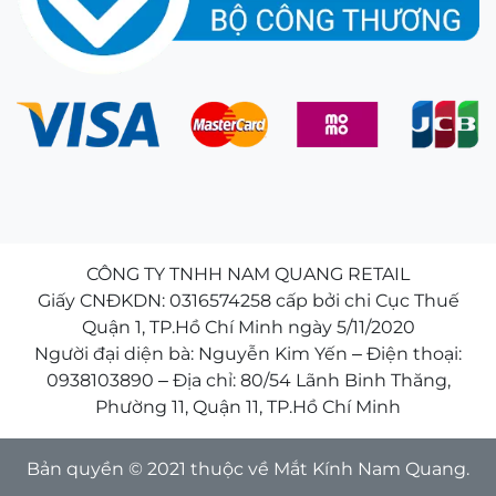
CÔNG TY TNHH NAM QUANG RETAIL
Giấy CNĐKDN: 0316574258 cấp bởi chi Cục Thuế
Quận 1, TP.Hồ Chí Minh ngày 5/11/2020
Người đại diện bà: Nguyễn Kim Yến – Điện thoại:
0938103890 – Địa chỉ: 80/54 Lãnh Binh Thăng,
Phường 11, Quận 11, TP.Hồ Chí Minh
Bản quyền © 2021 thuộc về Mắt Kính Nam Quang.