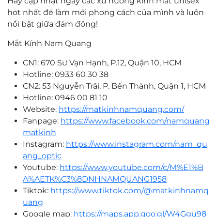
Hãy cập nhật ngay các xu hướng kính mát unisex
hot nhất để làm mới phong cách của mình và luôn
nổi bật giữa đám đông!
Mắt Kính Nam Quang
CN1: 670 Sư Vạn Hạnh, P.12, Quận 10, HCM
Hotline: 0933 60 30 38
CN2: 53 Nguyễn Trãi, P. Bến Thành, Quận 1, HCM
Hotline: 0946 00 81 10
Website:
https://matkinhnamquang.com/
Fanpage:
https://www.facebook.com/namquang
matkinh
Instagram:
https://www.instagram.com/nam_qu
ang_optic
Youtube:
https://www.youtube.com/c/M%E1%B
A%AETK%C3%8DNHNAMQUANG1958
Tiktok:
https://www.tiktok.com/@matkinhnamq
uang
Google map:
https://maps.app.goo.gl/W4Ggu98