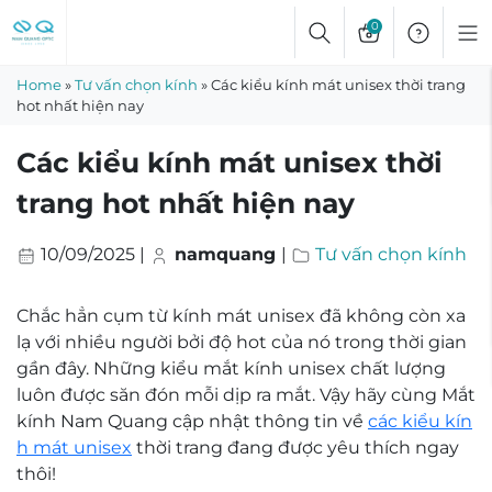
Skip
0
to
content
Home
»
Tư vấn chọn kính
»
Các kiểu kính mát unisex thời trang
hot nhất hiện nay
Các kiểu kính mát unisex thời
trang hot nhất hiện nay
10/09/2025
|
namquang
|
Tư vấn chọn kính
Chắc hẳn cụm từ kính mát unisex đã không còn xa
lạ với nhiều người bởi độ hot của nó trong thời gian
gần đây. Những kiểu
mắt kính unisex chất lượng
luôn được săn đón mỗi dịp ra mắt. Vậy hãy cùng Mắt
kính Nam Quang cập nhật thông tin về
các kiểu kín
h mát unisex
thời trang đang được yêu thích ngay
thôi!