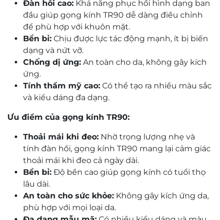
Đàn hồi cao:
Khả năng phục hồi hình dạng ban
đầu giúp gọng kính TR90 dễ dàng điều chỉnh
để phù hợp với khuôn mặt.
Bền bỉ:
Chịu được lực tác động mạnh, ít bị biến
dạng và nứt vỡ.
Chống dị ứng:
An toàn cho da, không gây kích
ứng.
Tính thẩm mỹ cao:
Có thể tạo ra nhiều màu sắc
và kiểu dáng đa dạng.
Ưu điểm của gọng kính TR90:
Thoải mái khi đeo:
Nhờ trọng lượng nhẹ và
tính đàn hồi, gọng kính TR90 mang lại cảm giác
thoải mái khi đeo cả ngày dài.
Bền bỉ:
Độ bền cao giúp gọng kính có tuổi thọ
lâu dài.
An toàn cho sức khỏe:
Không gây kích ứng da,
phù hợp với mọi loại da.
Đa dạng mẫu mã:
Có nhiều kiểu dáng và màu