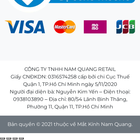
CÔNG TY TNHH NAM QUANG RETAIL
Giấy CNĐKDN: 0316574258 cấp bởi chi Cục Thuế
Quận 1, TP.Hồ Chí Minh ngày 5/11/2020
Người đại diện bà: Nguyễn Kim Yến – Điện thoại:
0938103890 – Địa chỉ: 80/54 Lãnh Binh Thăng,
Phường 11, Quận 11, TP.Hồ Chí Minh
Bản quyền © 2021 thuộc về Mắt Kính Nam Quang.