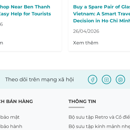
Shop Near Ben Thanh
Buy a Spare Pair of Gla
asy Help for Tourists
Vietnam: A Smart Trav
Decision in Ho Chi Min
26
26/04/2026
m
Xem thêm
Theo dõi trên mạng xã hội
CH BÁN HÀNG
THÔNG TIN
 bảo mật
Bộ sưu tập Retro và Cổ đi
 bảo hành
Bộ sưu tập kính mảnh nh