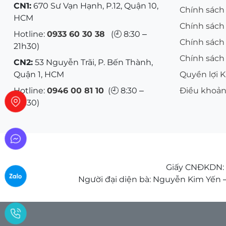
CN1:
670 Sư Vạn Hạnh, P.12, Quận 10,
Chính sách
HCM
Chính sách
Hotline:
0933 60 30 38
(🕘 8:30 –
Chính sách
21h30)
Chính sách 
CN2:
53 Nguyễn Trãi, P. Bến Thành,
Quận 1, HCM
Quyền lợi 
Hotline:
0946 00 81 10
(🕘 8:30 –
Điều khoản
21h30)
Giấy CNĐKDN: 0
Người đại diện bà: Nguyễn Kim Yến – 