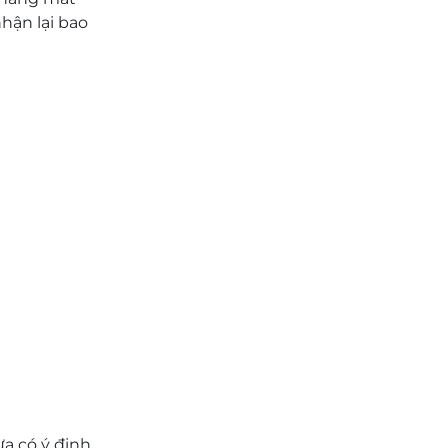
hận lại bao
a có ý định