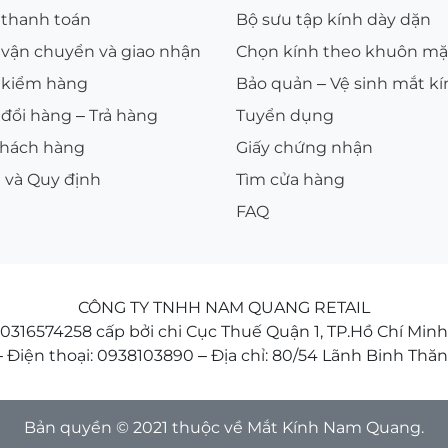
 thanh toán
Bộ sưu tập kính dày dặn
 vận chuyển và giao nhận
Chọn kính theo khuôn mặ
 kiểm hàng
Bảo quản – Vệ sinh mắt k
đổi hàng – Trả hàng
Tuyển dụng
Khách hàng
Giấy chứng nhận
 và Quy định
Tìm cửa hàng
FAQ
CÔNG TY TNHH NAM QUANG RETAIL
316574258 cấp bởi chi Cục Thuế Quận 1, TP.Hồ Chí Minh
Điện thoại: 0938103890 – Địa chỉ: 80/54 Lãnh Binh Thăn
Bản quyền © 2021 thuộc về Mắt Kính Nam Quang.