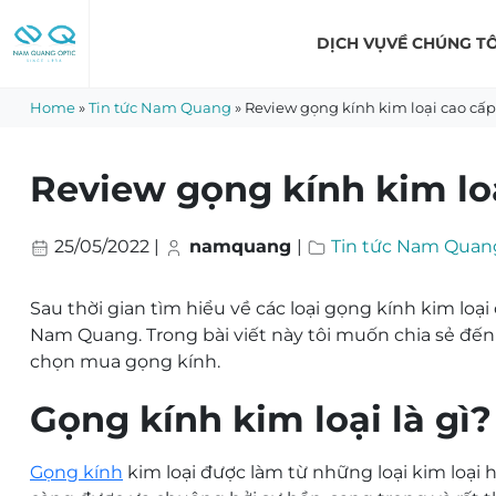
Skip
to
DỊCH VỤ
VỀ CHÚNG TÔ
content
Home
»
Tin tức Nam Quang
»
Review gọng kính kim loại cao cấ
Review gọng kính kim lo
25/05/2022
|
namquang
|
Tin tức Nam Quan
Sau thời gian tìm hiểu về các loại
gọng kính kim loại 
Nam Quang. Trong bài viết này tôi muốn chia sẻ đ
chọn mua gọng kính.
Gọng kính kim loại là gì?
Gọng kính
kim loại được làm từ những loại kim loại h