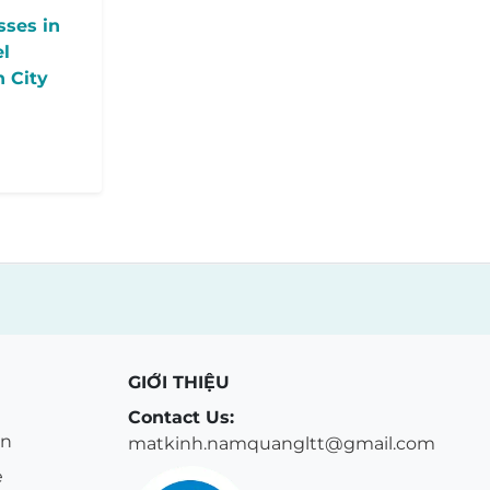
sses in
el
h City
GIỚI THIỆU
Contact Us:
ển
matkinh.namquangltt@gmail.com
ẹ