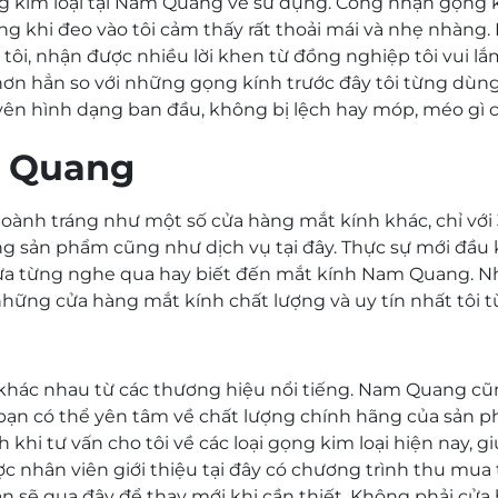
g kim loại tại Nam Quang về sử dụng. Công nhận
gọng 
ng khi đeo vào tôi cảm thấy rất thoải mái và nhẹ nhàng.
ôi, nhận được nhiều lời khen từ đồng nghiệp tôi vui lắ
ơn hẳn so với những gọng kính trước đây tôi từng dùng.
uyên hình dạng ban đầu, không bị lệch hay móp, méo gì c
m Quang
nh tráng như một số cửa hàng mắt kính khác, chỉ với 
ng sản phẩm cũng như dịch vụ tại đây. Thực sự mới đầu k
ưa từng nghe qua hay biết đến mắt kính Nam Quang. 
 những cửa hàng mắt kính chất lượng và uy tín nhất tôi 
 khác nhau từ các thương hiệu nổi tiếng. Nam Quang cũn
 bạn có thể yên tâm về chất lượng chính hãng của sản 
hi tư vấn cho tôi về các loại gọng kim loại hiện nay, gi
c nhân viên giới thiệu tại đây có chương trình thu mua
hắn sẽ qua đây để thay mới khi cần thiết. Không phải cử