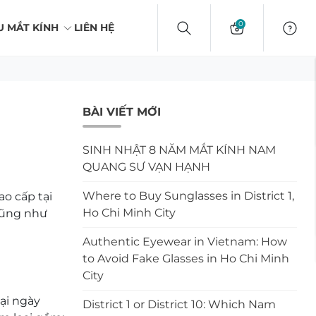
0
U MẮT KÍNH
LIÊN HỆ
BÀI VIẾT MỚI
SINH NHẬT 8 NĂM MẮT KÍNH NAM
QUANG SƯ VẠN HẠNH
Where to Buy Sunglasses in District 1,
ao cấp tại
Ho Chi Minh City
cũng như
Authentic Eyewear in Vietnam: How
to Avoid Fake Glasses in Ho Chi Minh
City
oại ngày
District 1 or District 10: Which Nam