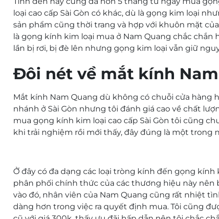
Tính đến nay cũng đã hơn 5 tháng từ ngày mua gọn
loại cao cấp Sài Gòn
có khác, dù là gọng kim loại như
sản phẩm cũng thời trang và hợp với khuôn mặt của t
là gọng kính kim loại mua ở Nam Quang chắc chắn h
lần bị rơi, bị đè lên nhưng gọng kim loại vẫn giữ ng
Đôi nét về mắt kính Na
Mắt kính Nam Quang dù không có chuỗi cửa hàng hoà
nhánh ở Sài Gòn nhưng tôi đánh giá cao về chất lượ
mua
gọng kính kim loại cao cấp Sài Gòn
tôi cũng ch
khi trải nghiệm rồi mới thấy, đây đúng là một trong
Ở đây có đa dạng các loại tròng kính đến gọng kính
phân phối chính thức của các thương hiệu này nên
vào đó, nhân viên của Nam Quang cũng rất nhiệt tình k
dàng hơn trong việc ra quyết định mua. Tôi cũng đượ
cũ với giá 300k, thấy ưu đãi hấp dẫn nên tôi chắc c