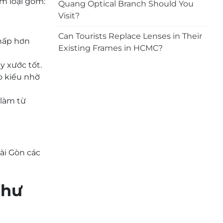
im loại gồm:
Quang Optical Branch Should You
Visit?
Can Tourists Replace Lenses in Their
thấp hơn
Existing Frames in HCMC?
y xước tốt.
o kiểu nhờ
 làm từ
Sài Gòn
các
hư