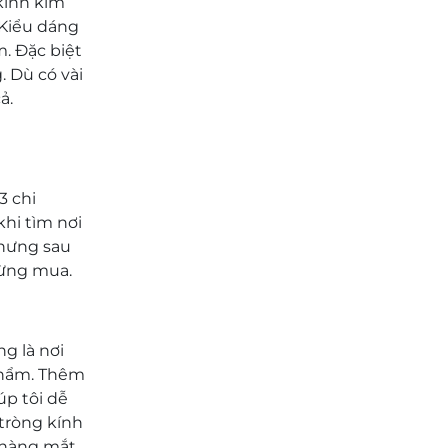
kính kim
 Kiểu dáng
m. Đặc biệt
 Dù có vài
ả.
3 chi
hi tìm nơi
Nhưng sau
từng mua.
g là nơi
phẩm. Thêm
úp tôi dễ
 tròng kính
a hàng mắt