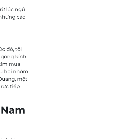
trừ lúc ngủ
 nhưng các
o đó, tôi
y gọng kính
h tìm mua
ều hội nhóm
 Quang, một
trực tiếp
p Nam