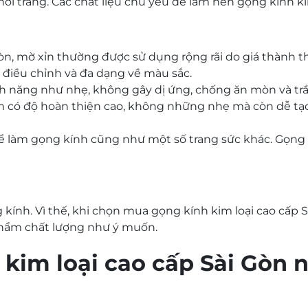
hời trang. Các chất liệu chủ yếu để làm nên gọng kính k
mòn, mờ xỉn thường được sử dụng rộng rãi do giá thành 
ễ điều chỉnh và đa dạng về màu sắc.
ính năng như nhẹ, không gây dị ứng, chống ăn mòn và trầ
có độ hoàn thiện cao, không những nhẹ mà còn dễ tạ
để làm gọng kính cũng như một số trang sức khác. Gọng
g kính. Vì thế, khi chọn mua
gọng kính kim loại cao cấp 
phẩm chất lượng như ý muốn.
 kim loại cao cấp Sài Gòn
n