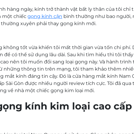
nh hàng ngày, kính trở thành vật bất ly thân của tôi chỉ 
h một chiếc
gọng kính cận
bình thường như bao người,
ôi thường xuyên phải thay gọng kính mới.
 không tốt vừa khiến tôi mất thời gian vừa tốn chi phí. D
để có thể sử dụng lâu dài. Sau khi tìm hiểu thì tôi thấ
n cao nên tôi muốn đổi sang loại gọng này. Và hành trìn
 Từ những thông tin trên mạng, tôi tham khảo thêm nhi
g mắt kính đáng tin cậy. Đó là cửa hàng mắt kính Nam
cấp Sài Gòn
được nhiều người review tích cực.
Tôi đã qua 
g về nhà một chiếc gọng kim loại mới.
ọng kính kim loại cao cấ