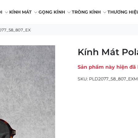
I
KÍNH MÁT
GỌNG KÍNH
TRÒNG KÍNH
THƯƠNG HIỆ
2077_58_807_EX
Kính Mát Po
Sản phẩm này hiện đã 
SKU:
PLD2077_58_807_EXM