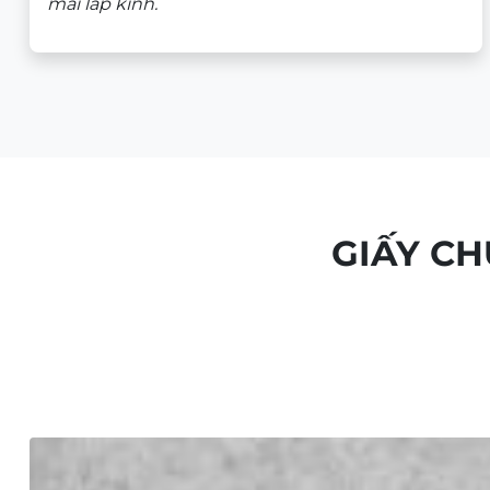
mài lắp kính.
GIẤY C