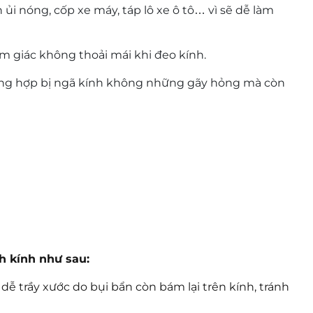
n ủi nóng, cốp xe máy, táp lô xe ô tô… vì sẽ dễ làm
m giác không thoải mái khi đeo kính.
ờng hợp bị ngã kính không những gãy hỏng mà còn
h kính như sau:
dễ trầy xước do bụi bẩn còn bám lại trên kính, tránh