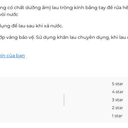
g có chất dưỡng ẩm) lau tròng kính bằng tay để rửa hế
vòi nước
ng để lau sau khi xả nước.
p váng bảo vệ. Sử dụng khăn lau chuyên dụng, khi lau 
hìn của bạn
5 star
4 star
3 star
2 star
1 star