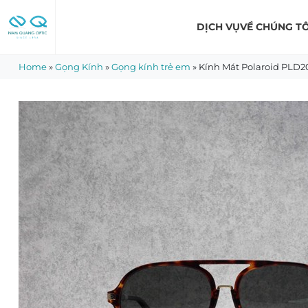
Skip
to
DỊCH VỤ
VỀ CHÚNG TÔ
content
Home
»
Gọng Kính
»
Gọng kính trẻ em
»
Kính Mát Polaroid PLD