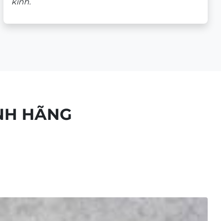
kính.
NH HÃNG