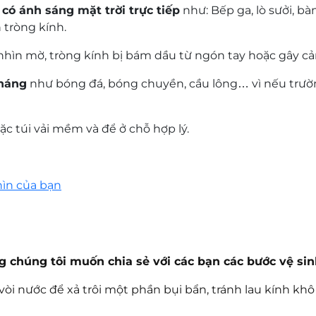
có ánh sáng mặt trời trực tiếp
như: Bếp ga, lò sưởi, bà
 tròng kính.
nhìn mờ, tròng kính bị bám dầu từ ngón tay hoặc gây cả
kháng
như bóng đá, bóng chuyền, cầu lông… vì nếu trư
c túi vải mềm và để ở chỗ hợp lý.
hìn của bạn
húng tôi muốn chia sẻ với các bạn các bước vệ sin
i nước để xả trôi một phần bụi bẩn, tránh lau kính khô 