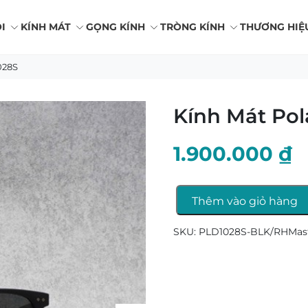
I
KÍNH MÁT
GỌNG KÍNH
TRÒNG KÍNH
THƯƠNG HIỆ
028S
Kính Mát Pol
1.900.000
₫
Thêm vào giỏ hàng
Kính
Mát
SKU:
PLD1028S-BLK/RHMas
Polaroid
PLD1028S
số
lượng