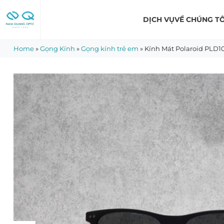
Skip
to
DỊCH VỤ
VỀ CHÚNG TÔ
content
Home
»
Gọng Kính
»
Gọng kính trẻ em
»
Kính Mát Polaroid PLD1