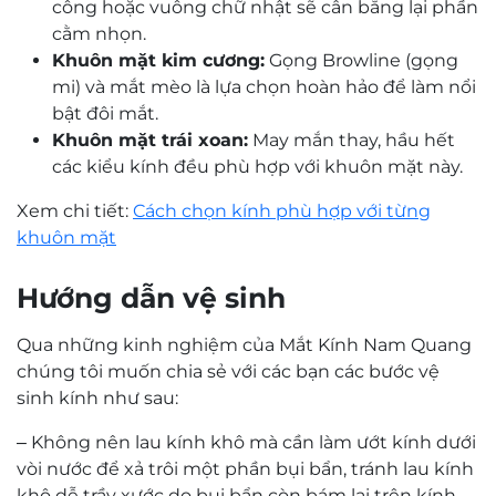
công hoặc vuông chữ nhật sẽ cân bằng lại phần
cằm nhọn.
Với mức giá 3.780.000 VNĐ, Bolon 3120 không chỉ là
Khuôn mặt kim cương:
Gọng Browline (gọng
một sản phẩm thời trang mà còn là một khoản đầu
mi) và mắt mèo là lựa chọn hoàn hảo để làm nổi
tư thông minh. Việc sở hữu một chiếc kính Bolon
bật đôi mắt.
3120 đồng nghĩa với việc bạn đang sở hữu một biểu
Khuôn mặt trái xoan:
May mắn thay, hầu hết
tượng của sự đẳng cấp và tinh tế.
các kiểu kính đều phù hợp với khuôn mặt này.
Tại sao nên chọn Bolon 3120?
Xem chi tiết:
Cách chọn kính phù hợp với từng
Thiết kế độc đáo: Khẳng định cá tính riêng biệt
khuôn mặt
Chất liệu cao cấp: Bền bỉ, sang trọng
Đệm mũi cố định: Đảm bảo sự thoải mái
Hướng dẫn vệ sinh
Thương hiệu uy tín: Bolon – biểu tượng của thời
trang mắt kính cao cấp
Qua những kinh nghiệm của Mắt Kính Nam Quang
Giá trị đầu tư: Tăng thêm vẻ đẹp và đẳng cấp
chúng tôi muốn chia sẻ với các bạn các bước vệ
cho người sở hữu
sinh kính như sau:
Hãy để Bolon 3120 đồng hành cùng bạn, giúp bạn
– Không nên lau kính khô mà cần làm ướt kính dưới
tỏa sáng và tự tin hơn trong mọi hoàn cảnh. Đến
vòi nước để xả trôi một phần bụi bẩn, tránh lau kính
Mắt kính Nam Quang để lựa chọn loại kính mát ưng
khô dễ trầy xước do bụi bẩn còn bám lại trên kính,