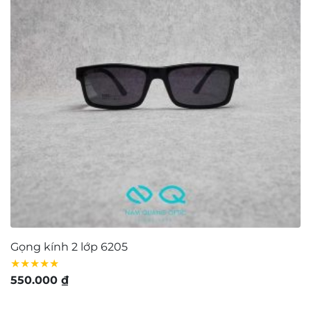
Gọng kính 2 lớp 6205
K
★★★★★
★
550.000
₫
7