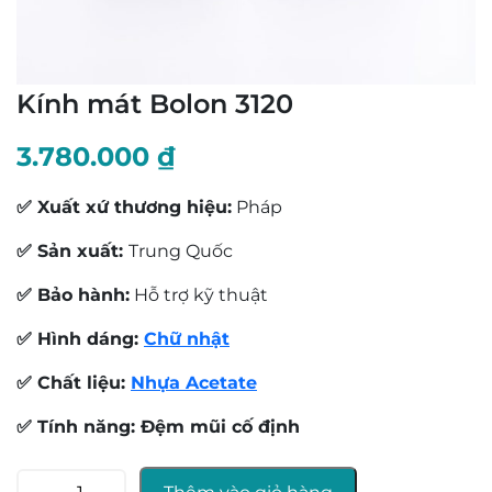
Kính mát Bolon 3120
3.780.000
₫
✅ Xuất xứ thương hiệu:
Pháp
✅ Sản xuất:
Trung Quốc
✅ Bảo hành:
Hỗ trợ kỹ thuật
✅ Hình dáng:
Chữ nhật
✅ Chất liệu:
Nhựa Acetate
✅ Tính năng: Đệm mũi cố định
Kính