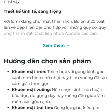
như vậy.
Thiết kế tinh tế, sang trọng
Với form dáng chữ nhật thanh lịch, Bolon 3120 toát
lên vẻ đẹp hiện đại, phù hợp với những quý cô, quý
ông thành đạt. Chất liệu nhựa Acetate cao cấp
không chỉ mang đến sự bền bỉ mà còn tạo nên
những đường nét tinh xảo, mềm mại. Màu đen
Xem thêm
huyền bí, quyền lực càng làm tôn lên vẻ đẹp sang
trọng của sản phẩm.
Hướng dẫn chọn sản phẩm
Đệm mũi cố định: Sự thoải mái tuyệt đối
Khuôn mặt tròn:
Thích hợp với gọng kính góc
Một trong những điểm nổi bật của Bolon 3120
cạnh như hình chữ nhật hay hình vuông để tạo
chính là đệm mũi cố định. Chi tiết nhỏ này không
cảm giác thon gọn.
chỉ mang đến sự vừa vặn hoàn hảo mà còn đảm
Khuôn mặt vuông:
Nên chọn kính tròn hoặc
bảo sự thoải mái tối đa khi đeo, kể cả khi bạn phải
bầu dục, dù gọng dày hay mỏng đều giúp làm
làm việc tập trung trong thời gian dài.
mềm các góc cạnh.
Khuôn mặt trái tim:
Gọng lục giác, kiểu phi
Bolon 3120 – Đẳng cấp được khẳng định