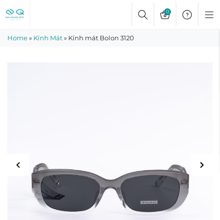
Skip
0
to
content
Home
»
Kính Mát
»
Kính mát Bolon 3120