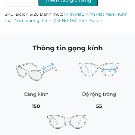
Thêm vào giỏ hàng
mát
Bolon
SKU:
Bolon 3120
Danh mục:
Kính Mát
,
Kính Mát Nam
,
Kính
3120
mát Nam vuông
,
Kính Mát Nữ
,
Mắt kính Bolon
số
lượng
Thông tin gọng kính
Càng kính
Độ rộng tròng
150
55