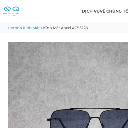
Skip
to
DỊCH VỤ
VỀ CHÚNG TÔ
content
Home
»
Kính Mát
»
Kính Mát Ancci AC95228