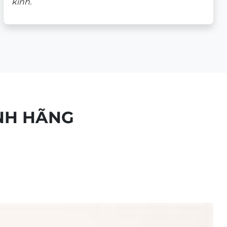
kính.
NH HÃNG