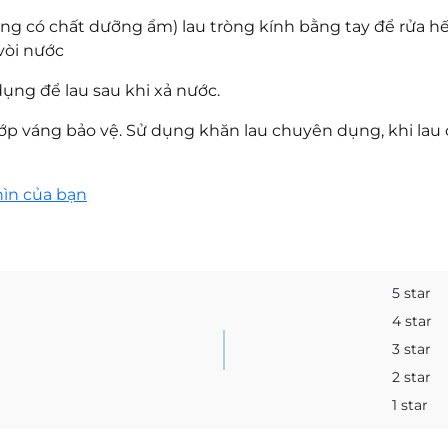
g có chất dưỡng ẩm) lau tròng kính bằng tay để rửa hế
vòi nước
ng để lau sau khi xả nước.
p váng bảo vệ. Sử dụng khăn lau chuyên dụng, khi lau 
hìn của bạn
5 star
4 star
3 star
2 star
1 star