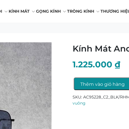
I
KÍNH MÁT
GỌNG KÍNH
TRÒNG KÍNH
THƯƠNG HIỆ
Kính Mát An
1.225.000
₫
Thêm vào giỏ hàng
Kính
Mát
SKU:
AC95228_C2_BLK/RHM
Ancci
vuông
AC95228
số
lượng