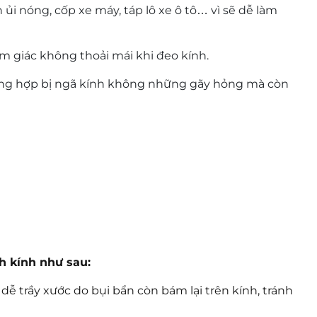
n ủi nóng, cốp xe máy, táp lô xe ô tô… vì sẽ dễ làm
m giác không thoải mái khi đeo kính.
ờng hợp bị ngã kính không những gãy hỏng mà còn
h kính như sau:
dễ trầy xước do bụi bẩn còn bám lại trên kính, tránh