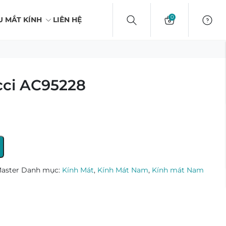
0
U MẮT KÍNH
LIÊN HỆ
cci AC95228
aster
Danh mục:
Kính Mát
,
Kính Mát Nam
,
Kính mát Nam