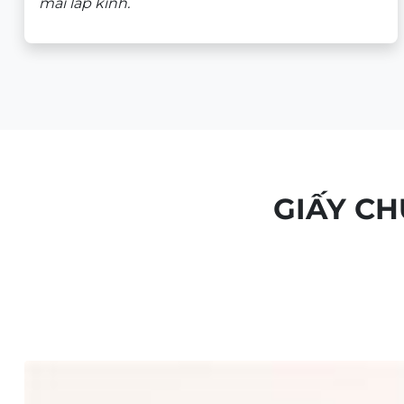
mài lắp kính.
GIẤY C