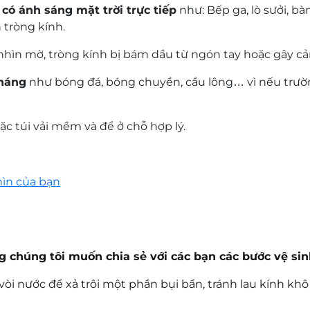
có ánh sáng mặt trời trực tiếp
như: Bếp ga, lò sưởi, bà
 tròng kính.
nhìn mờ, tròng kính bị bám dầu từ ngón tay hoặc gây cả
kháng
như bóng đá, bóng chuyền, cầu lông… vì nếu trư
c túi vải mềm và để ở chỗ hợp lý.
hìn của bạn
húng tôi muốn chia sẻ với các bạn các bước vệ sin
i nước để xả trôi một phần bụi bẩn, tránh lau kính khô 