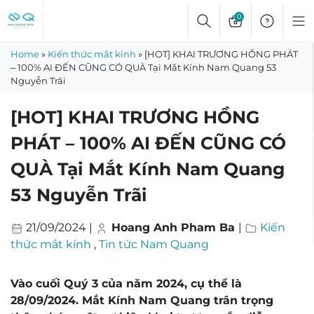
Skip
0
to
content
Home
»
Kiến thức mắt kính
»
[HOT] KHAI TRƯƠNG HỒNG PHÁT
– 100% AI ĐẾN CŨNG CÓ QUÀ Tại Mắt Kính Nam Quang 53
Nguyễn Trãi
[HOT] KHAI TRƯƠNG HỒNG
PHÁT – 100% AI ĐẾN CŨNG CÓ
QUÀ Tại Mắt Kính Nam Quang
53 Nguyễn Trãi
21/09/2024
|
Hoang Anh Pham Ba
|
Kiến
thức mắt kính
,
Tin tức Nam Quang
Vào cuối Quý 3 của năm 2024, cụ thể là
28/09/2024. Mắt Kính Nam Quang trân trọng