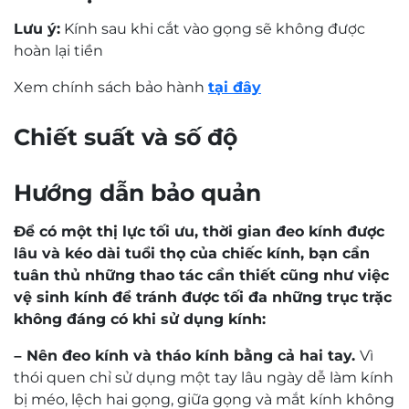
Lưu ý:
Kính sau khi cắt vào gọng sẽ không được
hoàn lại tiền
Xem chính sách bảo hành
tại đây
0,0
Based on 0 reviews
5 star
0%
4 star
0%
3 star
0%
2 star
0%
1 star
0%