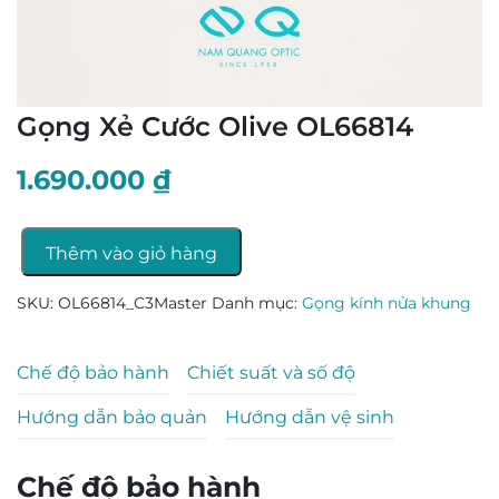
Gọng Xẻ Cước Olive OL66814
1.690.000
₫
Thêm vào giỏ hàng
Gọng
Xẻ
SKU:
OL66814_C3Master
Danh mục:
Gọng kính nửa khung
Cước
Olive
Chế độ bảo hành
Chiết suất và số độ
OL66814
số
Hướng dẫn bảo quản
Hướng dẫn vệ sinh
lượng
Chế độ bảo hành