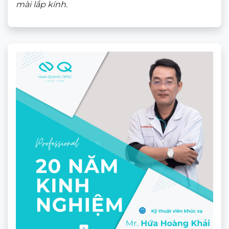
Gọng Xẻ Cước Olive OL66814
★★★★★
1.690.000
₫