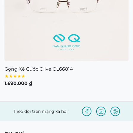
CÔNG TY TNHH NAM QUANG RETAIL
Giấy CNĐKDN: 0316574258 cấp bởi chi Cục Thuế
Quận 1, TP.Hồ Chí Minh ngày 5/11/2020
Người đại diện bà: Nguyễn Kim Yến – Điện thoại:
0938103890 – Địa chỉ: 80/54 Lãnh Binh Thăng,
Phường 11, Quận 11, TP.Hồ Chí Minh
Bản quyền © 2021 thuộc về Mắt Kính Nam Quang.