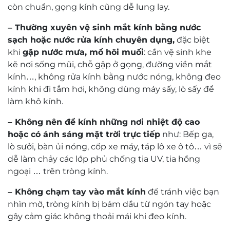
Search
0 of 0 reviews
Sorry, no reviews match your current selections
Đội ngũ kỹ thuật viên