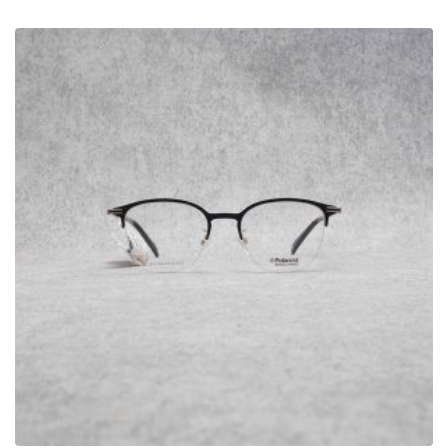
Chính sách thanh toán
Chính sách vận chuyển và giao nhận
Chính sách kiểm hàng
Chính sách đổi hàng – Trả hàng
Quyền lợi Khách hàng
Điều khoản và Quy định
THÔNG TIN
Bộ sưu tập Retro và Cổ điển
Bộ sưu tập kính mảnh nhẹ
Bộ sưu tập kính dày dặn
Chọn kính theo khuôn mặt
Bảo quản – Vệ sinh mắt kính