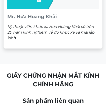
Theo dõi trên mạng xã hội
ĐỊA CHỈ
CÔNG TY TNHH NAM QUANG RETAIL
CN1:
670 Sư Vạn Hạnh, P.12, Quận 10, HCM
Hotline:
0933 60 30 38
(🕘 8:30 – 21h30)
CN2:
53 Nguyễn Trãi, P. Bến Thành, Quận 1, HCM
Hotline:
0946 00 81 10
(🕘 8:30 – 21h30)
CHÍNH SÁCH BÁN HÀNG
Chính sách bảo mật
Chính sách bảo hành