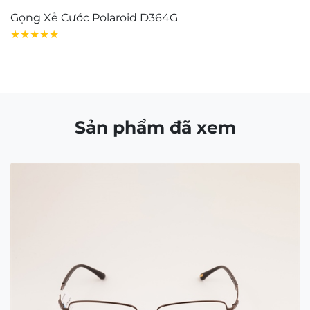
Tuyển dụng
Giấy chứng nhận
Tìm cửa hàng
FAQ
GIỚI THIỆU
Contact Us:
matkinh.namquangltt@gmail.com