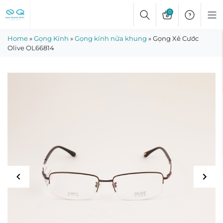
Skip
0
to
content
Home
»
Gọng Kính
»
Gọng kính nửa khung
»
Gọng Xẻ Cước
Olive OL66814