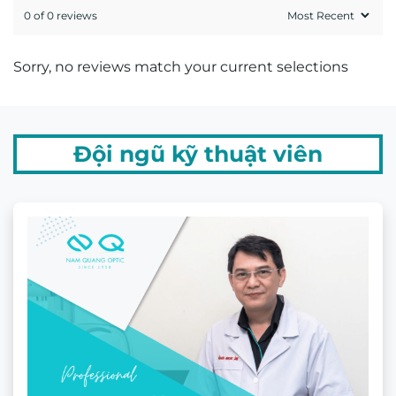
Mr. Hứa Hoàng Khải
Kỹ thuật viên khúc xạ Hứa Hoàng Khải có trên
20 năm kinh nghiệm về đo khúc xạ và mài lắp
kính.
GIẤY CHỨNG NHẬN MẮT KÍNH