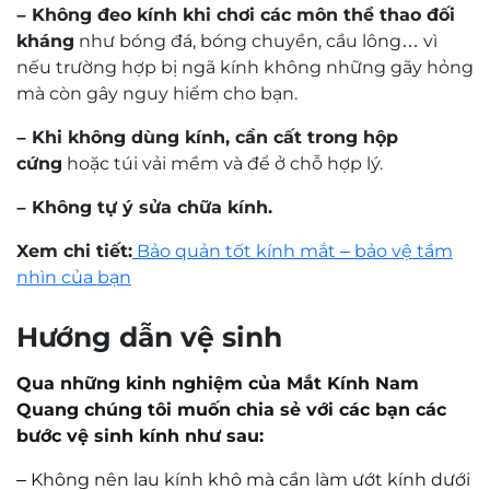
Mr. Nguyễn Trọng Nghĩa
Kỹ thuật viên khúc xạ Nguyễn Trọng Nghĩa
có trên 30 năm kinh nghiệm về đo khúc xạ và
mài lắp kính.