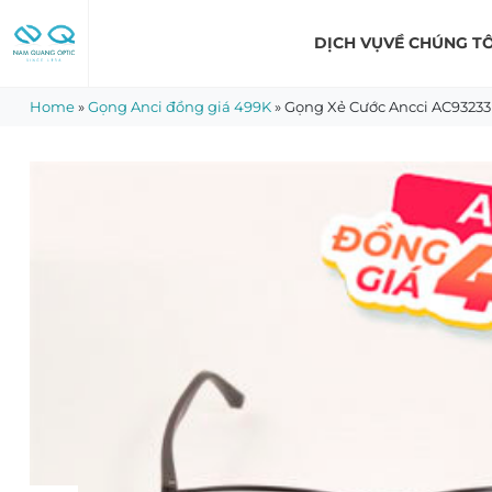
Skip
to
DỊCH VỤ
VỀ CHÚNG TÔ
content
Home
»
Gọng Anci đồng giá 499K
»
Gọng Xẻ Cước Ancci AC93233