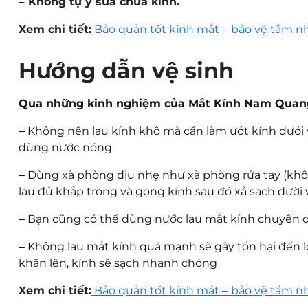
– Không tự ý sửa chữa kính.
Xem chi tiết:
Bảo quản tốt kính mắt – bảo vệ tầm n
Hướng dẫn vệ sinh
Qua những kinh nghiệm của Mắt Kính Nam Quang c
–
Không nên lau kính khô mà cần làm ướt kính dưới vò
dùng nước nóng
–
Dùng xà phòng dịu nhẹ như xà phòng rửa tay (khôn
lau đủ khắp tròng và gọng kính sau đó xả sạch dười 
–
Bạn cũng có thể dùng nước lau mắt kính chuyên dụ
–
Không lau mắt kính quá mạnh sẽ gây tổn hại đến lớ
khăn lên, kính sẽ sạch nhanh chóng
Xem chi tiết:
Bảo quản tốt kính mắt – bảo vệ tầm n