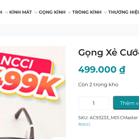
I
KÍNH MÁT
GỌNG KÍNH
TRÒNG KÍNH
THƯƠNG HIỆ
Gọng Xẻ Cướ
499.000
₫
Còn 2 trong kho
Gọng
Thêm v
Xẻ
Cước
SKU:
AC93233_M01.CMaster
Ancci
Ancci
AC93233
số