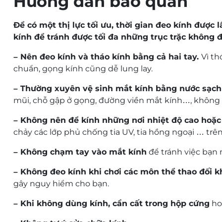
Hướng dẫn bảo quản
Để có một thị lực tối ưu, thời gian đeo kính được 
kính để tránh được tối đa những trục trặc không 
– Nên đeo kính và tháo kính bằng cả hai tay.
Vì th
chuẩn, gọng kính cũng dễ lung lay.
– Thường xuyên vệ sinh mắt kính bằng nước sạch
mũi, chỗ gập ở gọng, đường viền mắt kính…, không r
– Không nên để kính những nơi nhiệt độ cao hoặc 
chảy các lớp phủ chống tia UV, tia hồng ngoại … trên
– Không chạm tay vào mắt kính
để tránh việc bạn 
– Không đeo kính khi chơi các môn thể thao đối 
gây nguy hiểm cho bạn.
– Khi không dùng kính, cần cất trong hộp cứng
hoặ