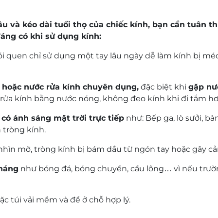
lâu và kéo dài tuổi thọ của chiếc kính, bạn cần tuân 
đáng có khi sử dụng kính:
ói quen chỉ sử dụng một tay lâu ngày dễ làm kính bị mé
 hoặc nước rửa kính chuyên dụng,
đặc biệt khi
gặp nư
ửa kính bằng nước nóng, không đeo kính khi đi tắm hơi
có ánh sáng mặt trời trực tiếp
như: Bếp ga, lò sưởi, bà
 tròng kính.
nhìn mờ, tròng kính bị bám dầu từ ngón tay hoặc gây cả
kháng
như bóng đá, bóng chuyền, cầu lông… vì nếu trư
c túi vải mềm và để ở chỗ hợp lý.