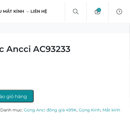
0
U MẮT KÍNH
LIÊN HỆ
c Ancci AC93233
ào giỏ hàng
Danh mục:
Gọng Anci đồng giá 499K
,
Gọng Kính
,
Mắt kính