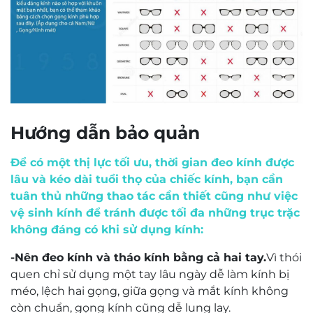
Một trong những tính năng đáng chú ý của gọng
kính Molsion 6001 là đệm mũi có thể điều chỉnh linh
hoạt, giúp kính ôm khít mũi, tạo cảm giác chắc
chắn mà vẫn dễ chịu. Đây là chi tiết tuy nhỏ nhưng
lại ảnh hưởng lớn đến trải nghiệm sử dụng, đặc biệt
với những ai có sống mũi thấp hoặc thường xuyên
đeo kính trong thời gian dài.
Ưu điểm nổi bật khi lựa chọn gọng kính Molsion
6001
Thiết kế cá tính, độc đáo, giúp người đeo tạo ấn
tượng ngay từ cái nhìn đầu tiên
Chất liệu cao cấp nhẹ nhàng, giúp giảm áp lực
lên sống mũi và vành tai
Tính ứng dụng cao, phù hợp đi làm, đi học, hoặc
phối cùng trang phục thời trang
Dễ dàng lắp tròng cận, loạn, viễn hoặc tròng
Mr. Nguyễn Trọng Nghĩa
chống ánh sáng xanh