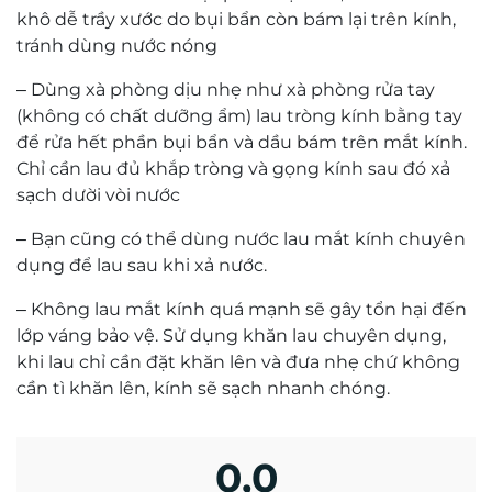
Mr. Hứa Hoàng Khải
Kỹ thuật viên khúc xạ Hứa Hoàng Khải có trên
20 năm kinh nghiệm về đo khúc xạ và mài lắp
kính.