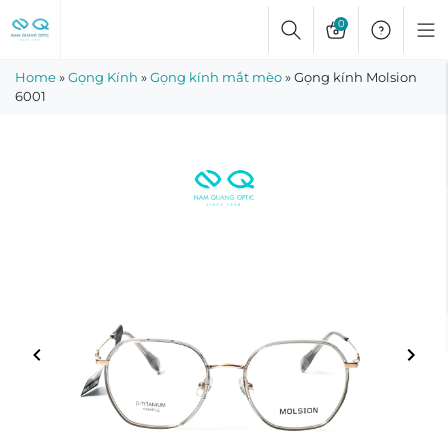
Skip
0
to
content
Home
»
Gọng Kính
»
Gọng kính mắt mèo
»
Gọng kính Molsion
6001