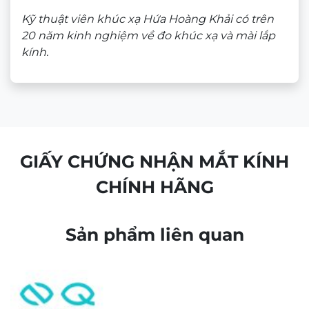
Bộ sưu tập kính dày dặn
Chọn kính theo khuôn mặt
Bảo quản – Vệ sinh mắt kính
Tuyển dụng
Giấy chứng nhận
Tìm cửa hàng
FAQ
GIỚI THIỆU
Contact Us:
matkinh.namquangltt@gmail.com