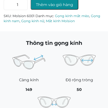
Gọng
Thêm vào giỏ hàng
kính
Molsion
SKU:
Molsion 6001
Danh mục:
Gọng kính mắt mèo
,
Gọng
6001
kính nam
,
Gọng kính nữ
,
Mắt kính Molsion
số
lượng
Thông tin gọng kính
Càng kính
Độ rộng tròng
149
50