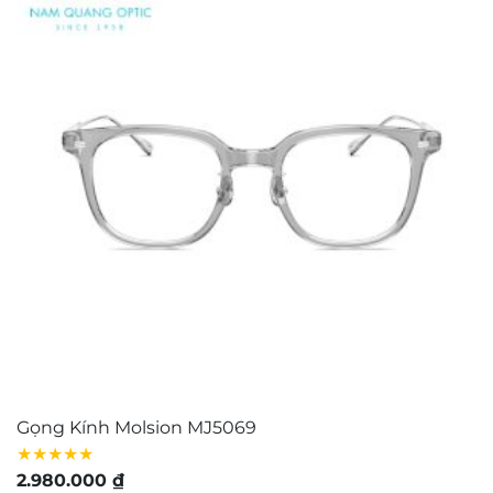
CÔNG TY TNHH NAM QUANG RETAIL
Giấy CNĐKDN: 0316574258 cấp bởi chi Cục Thuế
Quận 1, TP.Hồ Chí Minh ngày 5/11/2020
Người đại diện bà: Nguyễn Kim Yến – Điện thoại:
0938103890 – Địa chỉ: 80/54 Lãnh Binh Thăng,
Phường 11, Quận 11, TP.Hồ Chí Minh
Bản quyền © 2021 thuộc về Mắt Kính Nam Quang.