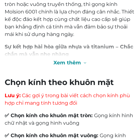
tròn hoặc vuông truyền thống, thì gọng kính
Molsion 6001 chính là lựa chọn đáng cân nhắc. Thiết
kế độc đáo kết hợp cùng chất liệu cao cấp sẽ giúp
bạn khẳng định cá tính mà vẫn đảm bảo sự thoải
mái khi sử dụng hàng ngày.
Sự kết hợp hài hòa giữa nhựa và titanium – Chắc
chắn mà vẫn nhẹ nhàng
Xem thêm
Điểm nổi bật đầu tiên của gọng kính Molsion 6001
đến từ chất liệu nhựa phối titanium. Khung kính
được làm từ kim loại titanium không gỉ, giúp gọng
0,0
luôn bền bỉ, giữ form tốt và có khả năng chống oxy
hóa vượt trội. Phần càng kính được bọc nhựa cao
cấp, mang lại cảm giác êm ái khi đeo và tăng độ
Based on 0 reviews
bám chắc trên tai.
Với sự kết hợp giữa hai chất liệu này, chiếc gọng
kính Molsion 6001 không chỉ giữ được nét sang
5 star
0%
trọng mà còn vô cùng nhẹ, giúp người dùng đeo