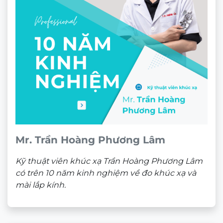
Gọng kính Molsion 6001
★★★★★
2.780.000
₫
Theo dõi trên mạng xã hội
ĐỊA CHỈ
CÔNG TY TNHH NAM QUANG RETAIL
CN1:
670 Sư Vạn Hạnh, P.12, Quận 10, HCM
Hotline:
0933 60 30 38
(🕘 8:30 – 21h30)
CN2:
53 Nguyễn Trãi, P. Bến Thành, Quận 1, HCM
Hotline:
0946 00 81 10
(🕘 8:30 – 21h30)