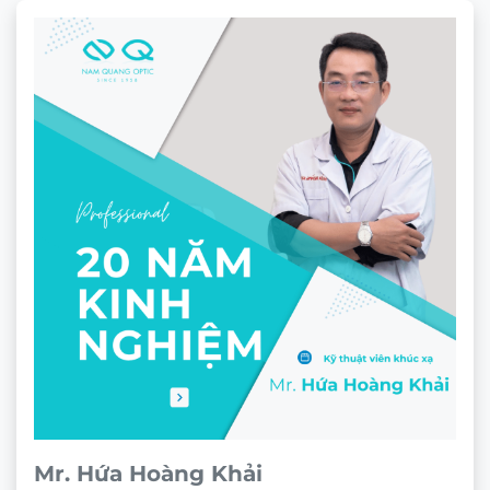
CHÍNH SÁCH BÁN HÀNG
Chính sách bảo mật
Chính sách bảo hành
Chính sách thanh toán
Chính sách vận chuyển và giao nhận
Chính sách kiểm hàng
Chính sách đổi hàng – Trả hàng
Quyền lợi Khách hàng
Điều khoản và Quy định
THÔNG TIN
Bộ sưu tập Retro và Cổ điển
Bộ sưu tập kính mảnh nhẹ